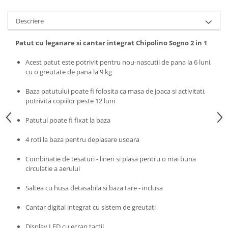
Saltele de infasat
Descriere
Patut cu leganare si cantar integrat Chipolino Sogno 2 in 1
Acest patut este potrivit pentru nou-nascutii de pana la 6 luni,
cu o greutate de pana la 9 kg
Baza patutului poate fi folosita ca masa de joaca si activitati,
potrivita copiilor peste 12 luni
Patutul poate fi fixat la baza
4 roti la baza pentru deplasare usoara
Combinatie de tesaturi - linen si plasa pentru o mai buna
circulatie a aerului
Saltea cu husa detasabila si baza tare - inclusa
Cantar digital integrat cu sistem de greutati
Display LED cu ecran tactil