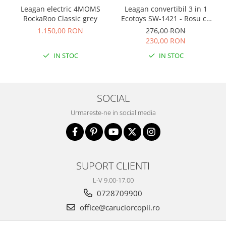
Leagan convertibil 3 in 1
Leagan electric 4MOMS
Ecotoys SW-1421 - Rosu cu
RockaRoo Classic grey
Galben
276,00 RON
1.150,00 RON
230,00 RON
IN STOC
IN STOC
SOCIAL
Urmareste-ne in social media
SUPORT CLIENTI
L-V 9.00-17.00
0728709900
office@caruciorcopii.ro