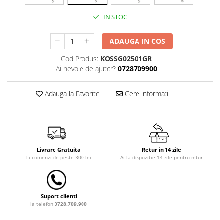
Dulap si cutii depozitare jucarii
IN STOC
Fotolii copii
ADAUGA IN COS
Lampi de veghe
Cod Produs:
KOSSG02501GR
Mobilier Birou
Ai nevoie de ajutor?
0728709900
Sac de dormit copii
Sac de dormit 60 cm
Adauga la Favorite
Cere informatii
Sac de dormit 70 cm
Sac de dormit 80 cm
Sac de dormit 90 cm
Sac de dormit 100 cm
Livrare Gratuita
Retur in 14 zile
Sac de dormit 110 cm
la comenzi de peste 300 lei
Ai la dispozitie 14 zile pentru retur
Sac de dormit 120 cm
Sac de dormit 130 cm
Sac de dormit 140 cm
Suport clienti
Sac de dormit 150 cm
la telefon
0728.709.900
Sac de dormit tineret