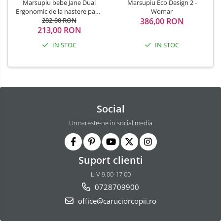
Marsupiu bebe Jane Dual
Marsupiu Eco Design 2 -
Ergonomic de la nastere pana
Womar
la 15 Kg conform EN 13209-
282,00 RON
386,00 RON
213,00 RON
2:2015 Sand
IN STOC
IN STOC
Social
Urmareste-ne in social media
Suport clienti
L-V 9.00-17.00
0728709900
office@caruciorcopii.ro