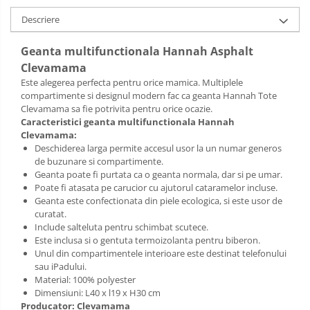
Sac de dormit 120 cm
Descriere
Sac de dormit 130 cm
Sac de dormit 140 cm
Geanta multifunctionala Hannah Asphalt
Sac de dormit 150 cm
Clevamama
Sac de dormit tineret
Este alegerea perfecta pentru orice mamica. Multiplele
compartimente si designul modern fac ca geanta Hannah Tote
Saltele de infasat
Clevamama sa fie potrivita pentru orice ocazie.
Caracteristici geanta multifunctionala Hannah
Clevamama:
Deschiderea larga permite accesul usor la un numar generos
de buzunare si compartimente.
Geanta poate fi purtata ca o geanta normala, dar si pe umar.
Poate fi atasata pe carucior cu ajutorul cataramelor incluse.
Geanta este confectionata din piele ecologica, si este usor de
curatat.
Include salteluta pentru schimbat scutece.
Este inclusa si o gentuta termoizolanta pentru biberon.
Unul din compartimentele interioare este destinat telefonului
sau iPadului.
Material: 100% polyester
Dimensiuni: L40 x l19 x H30 cm
Producator: Clevamama