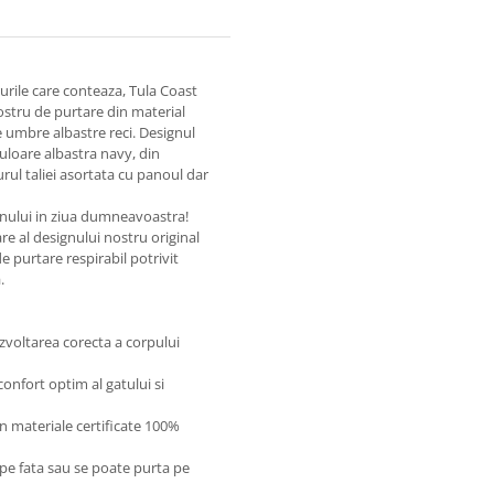
ucrurile care conteaza, Tula Coast
nostru de purtare din material
e umbre albastre reci. Designul
uloare albastra navy, din
urul taliei asortata cu panoul dar
anului in ziua dumneavoastra!
re al designului nostru original
e purtare respirabil potrivit
.
zvoltarea corecta a corpului
onfort optim al gatului si
in materiale certificate 100%
a pe fata sau se poate purta pe