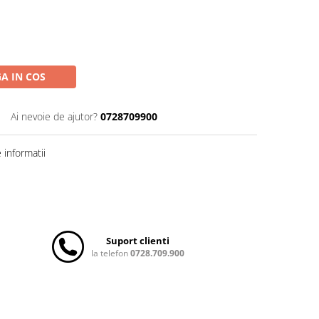
A IN COS
Ai nevoie de ajutor?
0728709900
informatii
Suport clienti
la telefon
0728.709.900