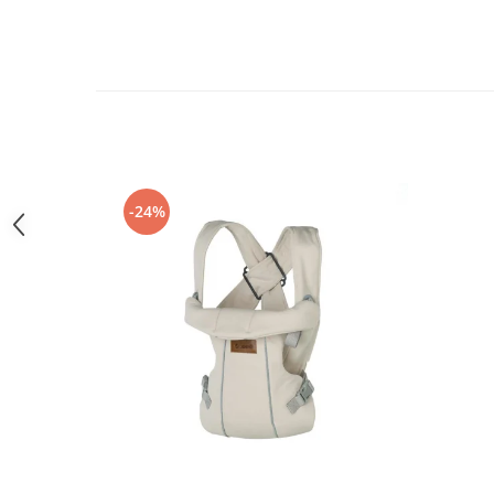
Sac de dormit 100 cm
Sac de dormit 110 cm
Sac de dormit 120 cm
Sac de dormit 130 cm
Sac de dormit 140 cm
Sac de dormit 150 cm
Sac de dormit tineret
Saltele de infasat
-24%
Biciclete,Triciclete, Masinute,
Tractorase, Role
Triciclete copii si adulti
Biciclete copii si adulti
Biciclete copii cu roti 10 inch (2-4
ani)
Biciclete copii cu roti 12 inch (3-6
ani)
Biciclete copii cu roti 14 inch (3-7
ani)