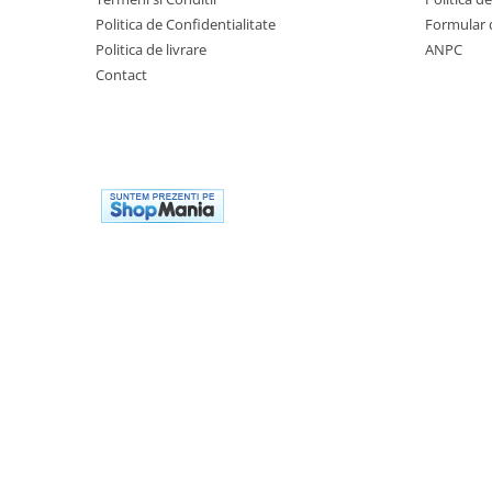
Premergatoare, Balansoare, Centre
Politica de Confidentialitate
Formular 
si saltelute de joaca
Politica de livrare
ANPC
Premergatoare
Contact
Calut Balansoar
Centre de joaca
Corturi de joaca
Covorase de joaca
Hamac pentru copii
Leagane / Balansoare / Sezlonguri
Trambuline copii
Jucarii pentru copii
Masute de joaca copii
Bucatarii copii
Carucioare papusi
Carusele bebelusi