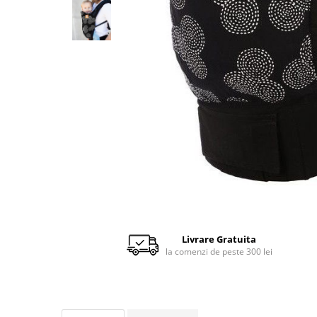
Scaune auto copii de la nastere
Scaune auto 9 kg +
Scaune auto 15 kg +
Inaltatoare auto copii
Scaune auto ISOFIX
Accesorii scaune auto
Scaune de masa
Camera copilului
Patuturi din lemn
Patuturi lemn pana la 120 x 60 cm
Patuturi lemn 140 x 70 cm
Livrare Gratuita
Pat copii 160 x 80 cm
la comenzi de peste 300 lei
Pat tineret
Saltele patut copii
Saltele mici