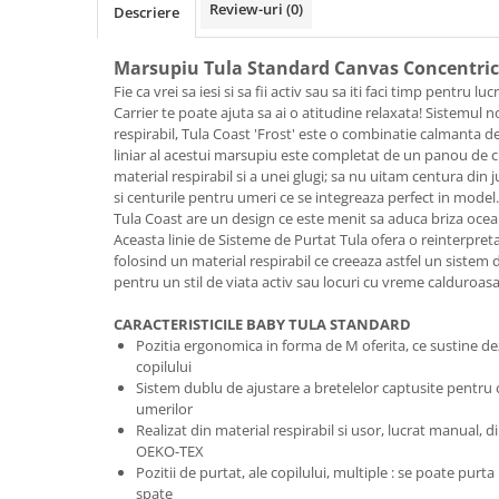
Saltele de la 120 x 60 cm
Review-uri
(0)
Descriere
Saltele de la 140 x 70 cm
Saltele 127 x 63 cm
Marsupiu Tula Standard Canvas Concentric
Saltele de la 160 x 80 cm
Fie ca vrei sa iesi si sa fii activ sau sa iti faci timp pentru l
Carrier te poate ajuta sa ai o atitudine relaxata! Sistemul 
Saltele gonflabile
respirabil, Tula Coast 'Frost' este o combinatie calmanta d
Lenjerii patuturi
liniar al acestui marsupiu este completat de un panou de c
material respirabil si a unei glugi; sa nu uitam centura din j
Lenjerii patut 120 x 60 cm
si centurile pentru umeri ce se integreaza perfect in model.
Lenjerii patut 140 x 70 cm
Tula Coast are un design ce este menit sa aduca briza oce
Aceasta linie de Sisteme de Purtat Tula ofera o reinterpreta
Lenjerie patuturi tineret
folosind un material respirabil ce creeaza astfel un sistem d
Baldachin patut
pentru un stil de viata activ sau locuri cu vreme calduroasa
Paturici copii
CARACTERISTICILE BABY TULA STANDARD
Perne copii si mamici
Pozitia ergonomica in forma de M oferita, ce sustine de
Protectii saltea
copilului
Tarcuri si patuturi pliabile
Sistem dublu de ajustare a bretelelor captusite pentru c
umerilor
Patut pliant copii
Realizat din material respirabil si usor, lucrat manual, d
Tarc de joaca copii
OEKO-TEX
Pozitii de purtat, ale copilului, multiple : se poate purt
Comode copii
spate