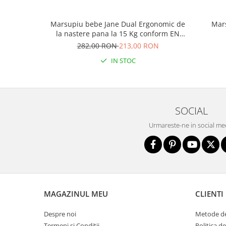
Biciclete copii cu roti 16 inch (4-9
ani)
Marsupiu bebe Jane Dual Ergonomic de
Mar
Biciclete copii cu roti 20 inch
la nastere pana la 15 Kg conform EN
Biciclete cu roti 24 inch
13209-2:2015 Sand
282,00 RON
213,00 RON
Biciclete cu roti 26 inch
IN STOC
Biciclete cu roti 27 inch
Biciclete cu roti 28 inch
Biciclete fara pedale
SOCIAL
Casca protectie copii
Urmareste-ne in social me
Karturi si masinute cu pedale
Masinute fara pedale
Role copii si adulti
Scaune de biciclete copii
Skateboard
MAGAZINUL MEU
CLIENTI
Trotinete copii si adulti
Despre noi
Metode de
Masinute si motociclete electrice
Termeni si Conditii
Politica d