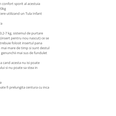
n confort sporit al acestuia
 20kg
tere utilizand un Tula Infant
ra
 3.2-7 kg, sistemul de purtare
 (insert pentru nou nascut) ce se
trebuie folosit insertul pana
a mai mare de timp si sunt destul
cu genunchii mai sus de fundulet
 cand acesta nu isi poate
lui si nu poate sa stea in
a
ate fi prelungita centura cu inca