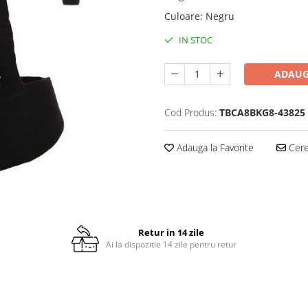
Culoare
:
Negru
IN STOC
ADAUG
Cod Produs:
TBCA8BKG8-43825
Adauga la Favorite
Cere 
Retur in 14 zile
Ai la dispozitie 14 zile pentru retur