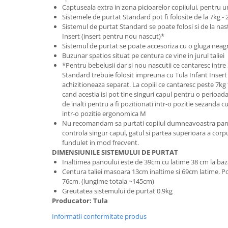
Bariere si protectie laterala pat
Captuseala extra in zona picioarelor copilului, pentru u
Sistemele de purtat Standard pot fi folosite de la 7kg -
Bariere de protectie pat
Sistemul de purtat Standard se poate folosi si de la nas
Porti de siguranta
Insert (insert pentru nou nascut)*
Sistemul de purtat se poate accesoriza cu o gluga neag
Carusele patut
Buzunar spatios situat pe centura ce vine in jurul taliei
Costum carnaval copii
*Pentru bebelusii dar si nou nascutii ce cantaresc intre
Standard trebuie folosit impreuna cu Tula Infant Insert
Covoare copii
achizitioneaza separat. La copiii ce cantaresc peste 7kg 
cand acestia isi pot tine singuri capul pentru o perioad
Dulap si cutii depozitare jucarii
de inalti pentru a fi pozitionati intr-o pozitie sezanda 
Fotolii copii
intr-o pozitie ergonomica M
Nu recomandam sa purtati copilul dumneavoastra pana
Lampi de veghe
controla singur capul, gatul si partea superioara a corpu
fundulet in mod frecvent.
Mobilier Birou
DIMENSIUNILE SISTEMULUI DE PURTAT
Sac de dormit copii
Inaltimea panoului este de 39cm cu latime 38 cm la baz
Centura taliei masoara 13cm inaltime si 69cm latime. Po
Sac de dormit 60 cm
76cm. (lungime totala ~145cm)
Sac de dormit 70 cm
Greutatea sistemului de purtat 0.9kg
Producator: Tula
Sac de dormit 80 cm
Sac de dormit 90 cm
Informatii conformitate produs