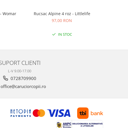
 - Womar
Rucsac Alpine 4 roz - Littlelife
Marsupi
97,00 RON
IN STOC
SUPORT CLIENTI
L-V 9.00-17.00
0728709900
office@caruciorcopii.ro