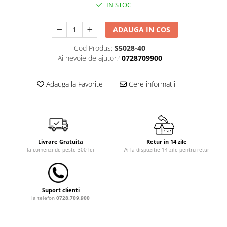
IN STOC
Dulap si cutii depozitare jucarii
Fotolii copii
ADAUGA IN COS
Lampi de veghe
Cod Produs:
S5028-40
Ai nevoie de ajutor?
0728709900
Mobilier Birou
Sac de dormit copii
Adauga la Favorite
Cere informatii
Sac de dormit 60 cm
Sac de dormit 70 cm
Sac de dormit 80 cm
Sac de dormit 90 cm
Livrare Gratuita
Retur in 14 zile
Sac de dormit 100 cm
la comenzi de peste 300 lei
Ai la dispozitie 14 zile pentru retur
Sac de dormit 110 cm
Sac de dormit 120 cm
Sac de dormit 130 cm
Suport clienti
Sac de dormit 140 cm
la telefon
0728.709.900
Sac de dormit 150 cm
Sac de dormit tineret