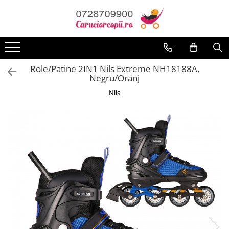
Toate Produsele
Carucioare copii
Role/Patine 2IN1 Nils Extreme NH18188A,
Carucioare sport copii
Negru/Oranj
Carucioare copii 2in1
Nils
Carucioare copii 3in1
Carucioare gemeni
Accesorii carucioare
Landouri pentru bebelusi
Saci si invelitoare
Huse ploaie si antiinsecte
Genti mamici
Umbrele carucioare
Accesorii diverse carucioare
Scaune auto copii