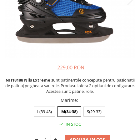
Scaune auto copii de la nastere
Scaune auto 9 kg +
Scaune auto 15 kg +
Inaltatoare auto copii
Scaune auto ISOFIX
Accesorii scaune auto
Scaune de masa
229,00 RON
Camera copilului
NH18188 Nils Extreme
sunt patine/role concepute pentru pasionatii
Patuturi din lemn
de patinaj pe gheata sau role. Produsul ofera 2 optiuni de configurare.
Patuturi lemn pana la 120 x 60 cm
Acestea sunt: ​​patine, role.
Patuturi lemn 140 x 70 cm
Marime
:
Pat copii 160 x 80 cm
L(39-43)
M(34-38)
S(29-33)
Pat tineret
Saltele patut copii
IN STOC
Saltele mici
ADAUGA IN COS