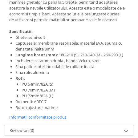
Sac de dormit 100 cm
marimea ghetelor cu pana la 5 trepte, permitand adaptarea
Sac de dormit 110 cm
acestora la nevoile utilizatorului. Aceasta este o modalitate de a
economisi timp si bani. Aceasta solutie le prelungeste durata
Sac de dormit 120 cm
de utilizare si permite mai multor persoane sa le foloseasca.
Sac de dormit 130 cm
Specificatii:
Sac de dormit 140 cm
Ghete: semi-soft
Sac de dormit 150 cm
Captuseala: membrana respirabila, material EVA, spuma cu
Sac de dormit tineret
densitate inalta 8mm
Lungime brant (mm):
180-210 (S),
210-240 (M),
260-290 (L)
Saltele de infasat
Inchidere: catarama dubla , banda Velcro, siret
Biciclete,Triciclete, Masinute,
Sina patine: otel inoxidabil de calitate inalta
Tractorase, Role
Sina role: aluminiu
Roti:
Triciclete copii si adulti
PU 64mm/82A (S)
Biciclete copii si adulti
PU 70mm/82A (M)
PU 72mm/82A (L)
Biciclete copii cu roti 10 inch (2-4
Rulmenti: ABEC 7
ani)
Buton ajustare marime
Biciclete copii cu roti 12 inch (3-6
Informatii conformitate produs
ani)
Biciclete copii cu roti 14 inch (3-7
Review-uri
(0)
ani)