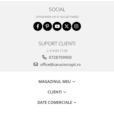
Premergatoare, Balansoare, Centre
SOCIAL
si saltelute de joaca
Premergatoare
Urmareste-ne in social media
Calut Balansoar
Centre de joaca
Corturi de joaca
SUPORT CLIENTI
Covorase de joaca
L-V 9.00-17.00
Hamac pentru copii
0728709900
Leagane / Balansoare / Sezlonguri
office@caruciorcopii.ro
Trambuline copii
Jucarii pentru copii
MAGAZINUL MEU
Masute de joaca copii
CLIENTI
Bucatarii copii
Carucioare papusi
DATE COMERCIALE
Carusele bebelusi