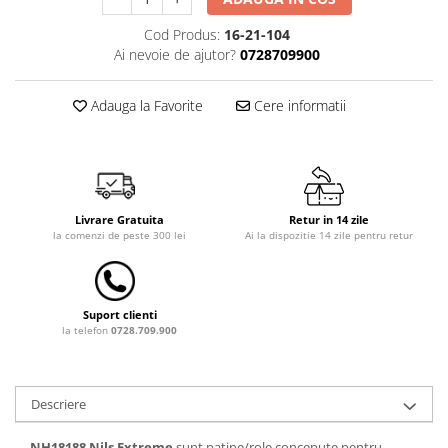
Saltele de la 120 x 60 cm
Saltele de la 140 x 70 cm
Cod Produs:
16-21-104
Ai nevoie de ajutor?
0728709900
Saltele 127 x 63 cm
Saltele de la 160 x 80 cm
Adauga la Favorite
Cere informatii
Saltele gonflabile
Lenjerii patuturi
Lenjerii patut 120 x 60 cm
Lenjerii patut 140 x 70 cm
Lenjerie patuturi tineret
Livrare Gratuita
Retur in 14 zile
la comenzi de peste 300 lei
Ai la dispozitie 14 zile pentru retur
Baldachin patut
Paturici copii
Perne copii si mamici
Suport clienti
Protectii saltea
la telefon
0728.709.900
Tarcuri si patuturi pliabile
Patut pliant copii
Tarc de joaca copii
Descriere
Comode copii
NH18188 Nils Extreme
sunt patine/role concepute pentru