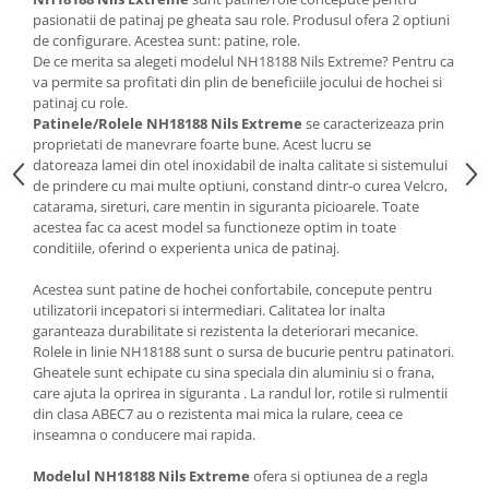
Bariere si protectie laterala pat
pasionatii de patinaj pe gheata sau role. Produsul ofera 2 optiuni
de configurare. Acestea sunt: ​​patine, role.
Bariere de protectie pat
De ce merita sa alegeti modelul NH18188 Nils Extreme? Pentru ca
Porti de siguranta
va permite sa profitati din plin de beneficiile jocului de hochei si
patinaj cu role.
Carusele patut
Patinele/Rolele NH18188 Nils Extreme
se caracterizeaza prin
Costum carnaval copii
proprietati de manevrare foarte bune. Acest lucru se
datoreaza lamei din otel inoxidabil de inalta calitate si sistemului
Covoare copii
de prindere cu mai multe optiuni, constand dintr-o curea Velcro,
Dulap si cutii depozitare jucarii
catarama, sireturi, care mentin in siguranta picioarele. Toate
acestea fac ca acest model sa functioneze optim in toate
Fotolii copii
conditiile, oferind o experienta unica de patinaj.
Lampi de veghe
Acestea sunt patine de hochei confortabile, concepute pentru
Mobilier Birou
utilizatorii incepatori si intermediari. Calitatea lor inalta
garanteaza durabilitate si rezistenta la deteriorari mecanice.
Sac de dormit copii
Rolele in linie NH18188 sunt o sursa de bucurie pentru patinatori.
Gheatele sunt echipate cu sina speciala din aluminiu si o frana,
Sac de dormit 60 cm
care ajuta la oprirea in siguranta . La randul lor, rotile si rulmentii
Sac de dormit 70 cm
din clasa ABEC7 au o rezistenta mai mica la rulare, ceea ce
Sac de dormit 80 cm
inseamna o conducere mai rapida.
Sac de dormit 90 cm
Modelul NH18188 Nils Extreme
ofera si optiunea de a regla