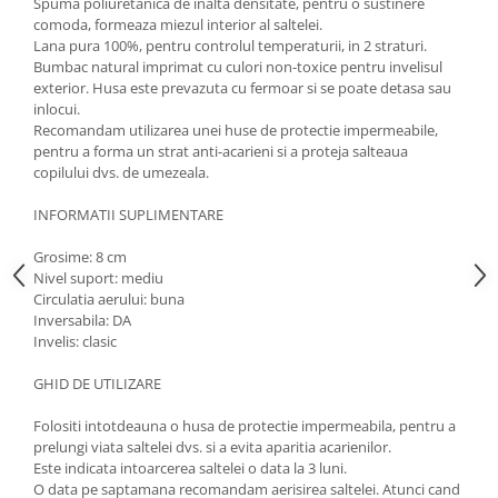
Spuma poliuretanica de inalta densitate, pentru o sustinere
comoda, formeaza miezul interior al saltelei.
Lana pura 100%, pentru controlul temperaturii, in 2 straturi.
Bumbac natural imprimat cu culori non-toxice pentru invelisul
exterior. Husa este prevazuta cu fermoar si se poate detasa sau
inlocui.
Recomandam utilizarea unei huse de protectie impermeabile,
pentru a forma un strat anti-acarieni si a proteja salteaua
copilului dvs. de umezeala.
INFORMATII SUPLIMENTARE
Grosime: 8 cm
Nivel suport: mediu
Circulatia aerului: buna
Inversabila: DA
Invelis: clasic
GHID DE UTILIZARE
Folositi intotdeauna o husa de protectie impermeabila, pentru a
prelungi viata saltelei dvs. si a evita aparitia acarienilor.
Este indicata intoarcerea saltelei o data la 3 luni.
O data pe saptamana recomandam aerisirea saltelei. Atunci cand