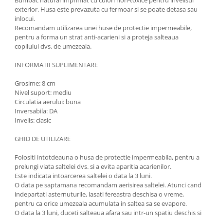
Bumbac natural imprimat cu culori non-toxice pentru invelisul
exterior. Husa este prevazuta cu fermoar si se poate detasa sau
inlocui.
Recomandam utilizarea unei huse de protectie impermeabile,
pentru a forma un strat anti-acarieni si a proteja salteaua
copilului dvs. de umezeala.
INFORMATII SUPLIMENTARE
Grosime: 8 cm
Nivel suport: mediu
Circulatia aerului: buna
Inversabila: DA
Invelis: clasic
GHID DE UTILIZARE
Folositi intotdeauna o husa de protectie impermeabila, pentru a
prelungi viata saltelei dvs. si a evita aparitia acarienilor.
Este indicata intoarcerea saltelei o data la 3 luni.
O data pe saptamana recomandam aerisirea saltelei. Atunci cand
indepartati asternuturile, lasati fereastra deschisa o vreme,
pentru ca orice umezeala acumulata in saltea sa se evapore.
O data la 3 luni, duceti salteaua afara sau intr-un spatiu deschis si