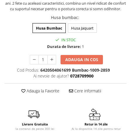
ani. 2 fete cu aceleasi caracteristici, combina un nivel ridicat de confort
Dulap si cutii depozitare jucarii
cu suportul necesar pentru o postura corecta si somn odihnitor.
Fotolii copii
Husa bumbac
:
Lampi de veghe
Husa Bumbac
Husa Jaquart
Mobilier Birou
IN STOC
Sac de dormit copii
Durata de livrare:
1
Sac de dormit 60 cm
ADAUGA IN COS
Sac de dormit 70 cm
Sac de dormit 80 cm
Cod Produs:
6420504061699 Bumbac-1009-2859
Sac de dormit 90 cm
Ai nevoie de ajutor?
0728709900
Sac de dormit 100 cm
Adauga la Favorite
Cere informatii
Sac de dormit 110 cm
Sac de dormit 120 cm
Sac de dormit 130 cm
Sac de dormit 140 cm
Sac de dormit 150 cm
Livrare Gratuita
Retur in 14 zile
Sac de dormit tineret
la comenzi de peste 300 lei
Ai la dispozitie 14 zile pentru retur