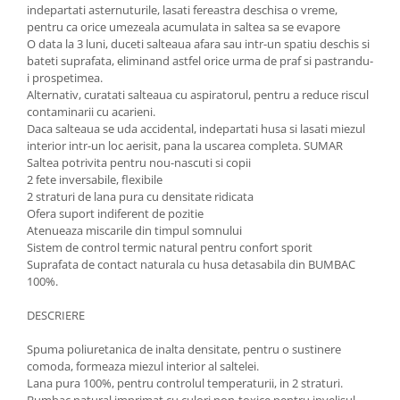
indepartati asternuturile, lasati fereastra deschisa o vreme,
pentru ca orice umezeala acumulata in saltea sa se evapore
O data la 3 luni, duceti salteaua afara sau intr-un spatiu deschis si
bateti suprafata, eliminand astfel orice urma de praf si pastrandu-
i prospetimea.
Alternativ, curatati salteaua cu aspiratorul, pentru a reduce riscul
contaminarii cu acarieni.
Daca salteaua se uda accidental, indepartati husa si lasati miezul
interior intr-un loc aerisit, pana la uscarea completa. SUMAR
Saltea potrivita pentru nou-nascuti si copii
2 fete inversabile, flexibile
2 straturi de lana pura cu densitate ridicata
Ofera suport indiferent de pozitie
Atenueaza miscarile din timpul somnului
Sistem de control termic natural pentru confort sporit
Suprafata de contact naturala cu husa detasabila din BUMBAC
100%.
DESCRIERE
Spuma poliuretanica de inalta densitate, pentru o sustinere
comoda, formeaza miezul interior al saltelei.
Lana pura 100%, pentru controlul temperaturii, in 2 straturi.