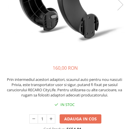
Lenjerii patut 120 x 60 cm
Saltele si Covoare sport Fitness
Trambuline si accesorii
Tensiometre
Papusi si cele necesare
Biciclete fara pedale
Lenjerii patut 140 x 70 cm
sau Yoga
Accesorii Trambuline
Termometre
Trenulete jucarii
Lenjerie patuturi tineret
Casca protectie copii
Scara antrenament
Trambuline
Termometre camera si baie
Baldachin patut
Karturi si masinute cu pedale
Steppere Fitness
Termometre copii si bebe
Paturici copii
Masinute fara pedale
Umidificatoare electrice aer
Perne copii si mamici
Role copii si adulti
Protectii saltea
Scaune de biciclete copii
Tarcuri si patuturi pliabile
Skateboard
Patut pliant copii
160,00 RON
Tarc de joaca copii
Trotinete copii si adulti
Comode copii
Prin intermediul acestori adaptori, scaunul auto pentru nou nascuti
Privia, este transportator usor si sigur, putand fi fixat pe sasiul
Bariere si protectie laterala pat
caruciorului RECARO CityLife. Pentru utilizarea cu alte carucioare, va
Bariere de protectie pat
rugam sa folositi adaptori adecvati producatorului.
Porti de siguranta
IN STOC
Carusele patut
Costum carnaval copii
ADAUGA IN COS
Covoare copii