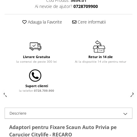
Cod Produs:
5654.01
Ai nevoie de ajutor?
0728709900
Dulap si cutii depozitare jucarii
Fotolii copii
Adauga la Favorite
Cere informatii
Lampi de veghe
Mobilier Birou
Sac de dormit copii
Sac de dormit 60 cm
Livrare Gratuita
Retur in 14 zile
la comenzi de peste 300 lei
Ai la dispozitie 14 zile pentru retur
Sac de dormit 70 cm
Sac de dormit 80 cm
Sac de dormit 90 cm
Suport clienti
Sac de dormit 100 cm
la telefon
0728.709.900
Sac de dormit 110 cm
Sac de dormit 120 cm
Sac de dormit 130 cm
Descriere
Sac de dormit 140 cm
Adaptori pentru Fixare Scaun Auto Privia pe
Sac de dormit 150 cm
Carucior Citylife - RECARO
Sac de dormit tineret