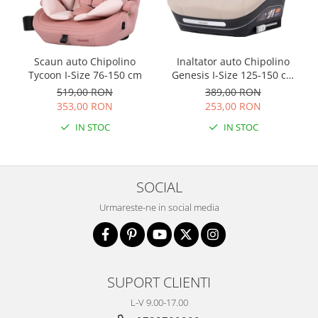
Scaun auto Chipolino
Inaltator auto Chipolino
Tycoon I-Size 76-150 cm
Genesis I-Size 125-150 cm
cu sistem Isofix latte
519,00 RON
389,00 RON
353,00 RON
253,00 RON
IN STOC
IN STOC
SOCIAL
Urmareste-ne in social media
SUPORT CLIENTI
L-V 9.00-17.00