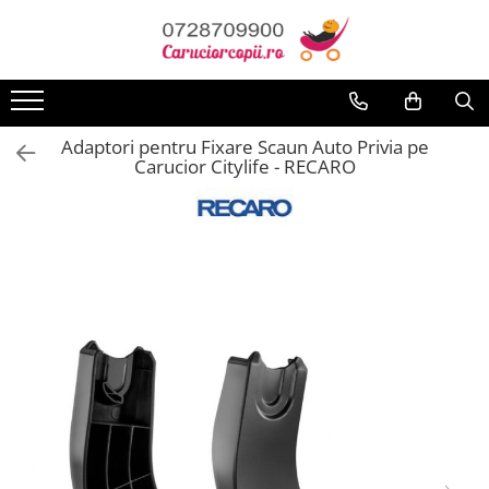
Carucioare copii
Scaune auto copii
Camera copilului
Biciclete,Triciclete, Masinute, Tractorase, Role
Premergatoare, Balansoare, Centre si saltelute de joaca
Jucarii pentru copii
Joaca si sport exterior
Interfoane, Sterilizatoare, Electronice diverse
Baita, Igiena, Siguranta
Genti, Valize, Rucsaci, Marsupiu
Aparate fitness
Carucioare sport copii
Scaune auto copii de la nastere
Patuturi din lemn
Triciclete copii si adulti
Premergatoare
Masute de joaca copii
Articole de plaja
Aparate aerosoli
Baie
Genti
Alte Sporturi
Carucioare copii 2in1
Scaune auto 9 kg +
Patuturi lemn pana la 120 x 60 cm
Biciclete copii si adulti
Calut Balansoar
Bucatarii copii
Baschet
Aparate diverse
Accesorii baie
Portbebe
Aparate Fitness de Vaslit
Adaptori pentru Fixare Scaun Auto Privia pe
Carucior Citylife - RECARO
Patuturi lemn 140 x 70 cm
Cadite si accesorii
Carucioare copii 3in1
Scaune auto 15 kg +
Biciclete copii cu roti 10 inch (2-4
Centre de joaca
Carucioare papusi
Centre de joaca exterior
Aparate masaj si electrostimulator
Rucsaci copii
Aparate Fitness Multifunctionale
ani)
Pat copii 160 x 80 cm
Prosoape si halate de baie
Carucioare gemeni
Inaltatoare auto copii
Corturi de joaca
Carusele bebelusi
Corturi si casute copii
Aspirator nazal
Valize copii | Calatorie
Aparate Vibromasaj si accesorii
Biciclete copii cu roti 12 inch (3-6
Pat tineret
Igiena
masaj
Accesorii carucioare
Scaune auto ISOFIX
Covorase de joaca
Instrumente muzicale copii
Hamac copii si adulti
Cantare bebelusi si adulti
ani)
Saltele patut copii
Lenjerie mamici
Banci forta multifunctionale
Biciclete copii cu roti 14 inch (3-7
Landouri pentru bebelusi
Accesorii scaune auto
Hamac pentru copii
Jocuri Puzzle
Mese de Tenis
Incalzitoare biberoane bebe
Saltele mici
Olite
ani)
Bare - Discuri - Greutati
Saci si invelitoare
Leagane / Balansoare / Sezlonguri
Jucarii cu telecomanda
Patine cu Role
Interfoane bebelusi
Saltele de la 120 x 60 cm
Biciclete copii cu roti 16 inch (4-9
Seturi de hranire
Benzi de Alergare
Huse ploaie si antiinsecte
Trambuline copii
Jucarii de constructii
Patine de gheata
Monitoare de respiratie
Saltele de la 140 x 70 cm
ani)
Genti mamici
Siguranta
Biciclete Eliptice
Saltele 127 x 63 cm
Biciclete copii cu roti 20 inch
Jucarii diverse
Patine gheata fixe
Pompe san
Umbrele carucioare
Termosuri
Biciclete Fitness
Saltele de la 160 x 80 cm
Biciclete cu roti 24 inch
Patine gheata reglabile
Jucarii Plus
Pompe san electrice
Accesorii diverse carucioare
Saltele gonflabile
Biciclete cu roti 26 inch
Box
SANIUTE
Robot de bucatarie
Masinute
Lenjerii patuturi
Biciclete cu roti 27 inch
Mingi fitness si medicinale
Ski & Snowboard
Sterilizatoare biberoane
Organizator jucarii
Biciclete cu roti 28 inch