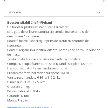
Saltele de infasat
Descriere
Booster pliabil Chef - Plebani
Un booster pliabil rezistent, stabil si colorat.
Este gata de utilizare datorita sistemului foarte simplu de
deschidere / inchidere.
Poate fi foarte usor si sigur prins de scaun cu centurile de
siguranta.
Poate fi reglabil in 4 inaltimi diferite, pentru a se potrivi la orice tip
de masa.
Tavita poate fi scoasa cu usurina pentru a fi spalata.
Compact, ocupa foarte putin spatiu cand este pliat. Usor de
transportat datorita manerului incorporat.
Produs conform normelor europene 16120
Varsta recomandata 6 36 luni (6 24 kg)
Dimensiuni 33 x 37 x 53 cm
Greutate 2.1 kg.
Produs fabricat in Italia.
Garantie: 6 luni
Marca:
Plebani
Informatii conformitate produs