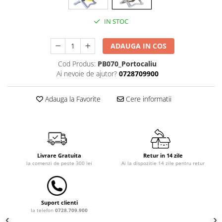
Dulap si cutii depozitare jucarii
IN STOC
Fotolii copii
Lampi de veghe
ADAUGA IN COS
Mobilier Birou
Cod Produs:
PB070_Portocaliu
Ai nevoie de ajutor?
0728709900
Sac de dormit copii
Sac de dormit 60 cm
Adauga la Favorite
Cere informatii
Sac de dormit 70 cm
Sac de dormit 80 cm
Sac de dormit 90 cm
Sac de dormit 100 cm
Sac de dormit 110 cm
Livrare Gratuita
Retur in 14 zile
la comenzi de peste 300 lei
Ai la dispozitie 14 zile pentru retur
Sac de dormit 120 cm
Sac de dormit 130 cm
Sac de dormit 140 cm
Suport clienti
Sac de dormit 150 cm
la telefon
0728.709.900
Sac de dormit tineret