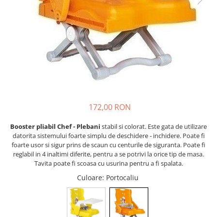
Lenjerii patut 120 x 60 cm
Saltele si Covoare sport Fitness
Trambuline si accesorii
Tensiometre
Papusi si cele necesare
Biciclete fara pedale
Lenjerii patut 140 x 70 cm
sau Yoga
Accesorii Trambuline
Termometre
Trenulete jucarii
Lenjerie patuturi tineret
Casca protectie copii
Scara antrenament
Trambuline
Termometre camera si baie
Baldachin patut
Karturi si masinute cu pedale
Steppere Fitness
Termometre copii si bebe
Paturici copii
Masinute fara pedale
Umidificatoare electrice aer
Perne copii si mamici
Role copii si adulti
Protectii saltea
Scaune de biciclete copii
Tarcuri si patuturi pliabile
Skateboard
Patut pliant copii
172,00 RON
Tarc de joaca copii
Trotinete copii si adulti
Booster pliabil Chef - Plebani
stabil si colorat. Este gata de utilizare
Comode copii
datorita sistemului foarte simplu de deschidere - inchidere. Poate fi
Bariere si protectie laterala pat
foarte usor si sigur prins de scaun cu centurile de siguranta. Poate fi
reglabil in 4 inaltimi diferite, pentru a se potrivi la orice tip de masa.
Bariere de protectie pat
Tavita poate fi scoasa cu usurina pentru a fi spalata.
Porti de siguranta
Culoare
: Portocaliu
Carusele patut
Costum carnaval copii
Covoare copii