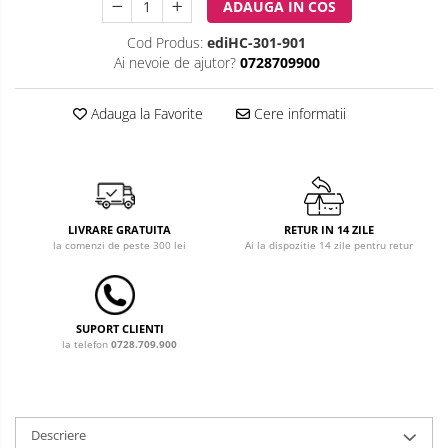
ADAUGA IN COS
Costum carnaval copii
Cod Produs:
ediHC-301-901
Ai nevoie de ajutor?
0728709900
Covoare copii
Dulap si cutii depozitare jucarii
Adauga la Favorite
Cere informatii
Fotolii copii
Lampi de veghe
Mobilier Birou
LIVRARE GRATUITA
RETUR IN 14 ZILE
la comenzi de peste 300 lei
Ai la dispozitie 14 zile pentru retur
Sac de dormit copii
Sac de dormit 60 cm
Sac de dormit 70 cm
SUPORT CLIENTI
Sac de dormit 80 cm
la telefon
0728.709.900
Sac de dormit 90 cm
Sac de dormit 100 cm
Sac de dormit 110 cm
Descriere