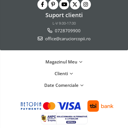
Suport clienti
L-V 9.00-17.00
0728709900
office@caruciorcopii.ro
Magazinul Meu
Clienti
Date Comerciale