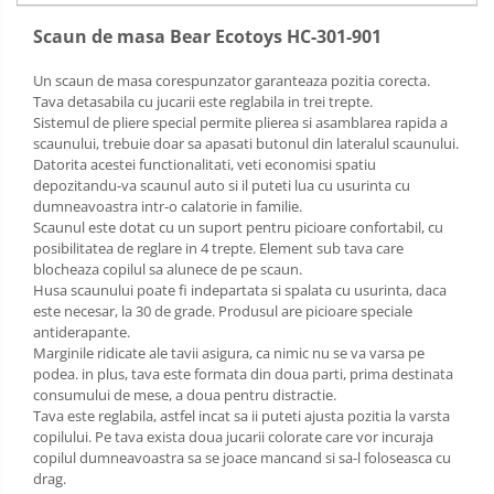
Sac de dormit 120 cm
Sac de dormit 130 cm
Scaun de masa Bear Ecotoys HC-301-901
Sac de dormit 140 cm
Un scaun de masa corespunzator garanteaza pozitia corecta.
Sac de dormit 150 cm
Tava detasabila cu jucarii este reglabila in trei trepte.
Sac de dormit tineret
Sistemul de pliere special permite plierea si asamblarea rapida a
scaunului, trebuie doar sa apasati butonul din lateralul scaunului.
Saltele de infasat
Datorita acestei functionalitati, veti economisi spatiu
depozitandu-va scaunul auto si il puteti lua cu usurinta cu
dumneavoastra intr-o calatorie in familie.
Scaunul este dotat cu un suport pentru picioare confortabil, cu
posibilitatea de reglare in 4 trepte. Element sub tava care
blocheaza copilul sa alunece de pe scaun.
Husa scaunului poate fi indepartata si spalata cu usurinta, daca
este necesar, la 30 de grade. Produsul are picioare speciale
antiderapante.
Marginile ridicate ale tavii asigura, ca nimic nu se va varsa pe
podea. in plus, tava este formata din doua parti, prima destinata
consumului de mese, a doua pentru distractie.
Tava este reglabila, astfel incat sa ii puteti ajusta pozitia la varsta
copilului. Pe tava exista doua jucarii colorate care vor incuraja
copilul dumneavoastra sa se joace mancand si sa-l foloseasca cu
drag.