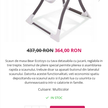
Lenjerii patuturi
SANIUTE
Box
Robot de bucatarie
Biciclete cu roti 28 inch
Masinute
Lenjerii patut 120 x 60 cm
Ski & Snowboard
Mingi fitness si medicinale
Biciclete fara pedale
Sterilizatoare biberoane
Lenjerii patut 140 x 70 cm
Organizator jucarii
Trambuline si accesorii
Saltele si Covoare sport Fitness
Lenjerie patuturi tineret
Casca protectie copii
Tensiometre
Papusi si cele necesare
sau Yoga
Accesorii Trambuline
Baldachin patut
Karturi si masinute cu pedale
Termometre
Trenulete jucarii
Trambuline
Paturici copii
Scara antrenament
Termometre camera si baie
Masinute fara pedale
Perne copii si mamici
Steppere Fitness
Termometre copii si bebe
Protectii saltea
Role copii si adulti
437,00 RON
364,00 RON
Umidificatoare electrice aer
Tarcuri si patuturi pliabile
Scaune de biciclete copii
Scaun de masa Bear Ecotoys cu tava detasabila cu jucarii, reglabila in
Patut pliant copii
trei trepte. Sistemul de pliere special permite plierea si asamblarea
Skateboard
Tarc de joaca copii
rapida a scaunului, trebuie doar sa apasati butonul din lateralul
scaunului. Datorita acestei functionalitati, veti economisi spatiu
Trotinete copii si adulti
Comode copii
depozitandu-va scaunul auto si il puteti lua cu usurinta cu
dumneavoastra intr-o calatorie in familie.
Bariere si protectie laterala pat
Culoare
:
Multicolor
Bariere de protectie pat
IN STOC
Porti de siguranta
Carusele patut