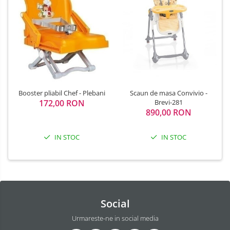
Scaun de masa Convivio -
Booster pliabil Chef - Plebani
Brevi-281
172,00 RON
890,00 RON
IN STOC
IN STOC
Social
Urmareste-ne in social media