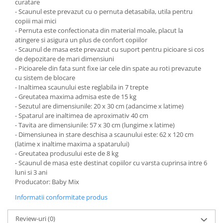
Sac de dormit 100 cm
curatare
- Scaunul este prevazut cu o pernuta detasabila, utila pentru
Sac de dormit 110 cm
copiii mai mici
Sac de dormit 120 cm
- Pernuta este confectionata din material moale, placut la
Sac de dormit 130 cm
atingere si asigura un plus de confort copiilor
- Scaunul de masa este prevazut cu suport pentru picioare si cos
Sac de dormit 140 cm
de depozitare de mari dimensiuni
Sac de dormit 150 cm
- Picioarele din fata sunt fixe iar cele din spate au roti prevazute
cu sistem de blocare
Sac de dormit tineret
- Inaltimea scaunului este reglabila in 7 trepte
Saltele de infasat
- Greutatea maxima admisa este de 15 kg
- Sezutul are dimensiunile: 20 x 30 cm (adancime x latime)
Biciclete,Triciclete, Masinute,
- Spatarul are inaltimea de aproximativ 40 cm
Tractorase, Role
- Tavita are dimensiunile: 57 x 30 cm (lungime x latime)
Triciclete copii si adulti
- Dimensiunea in stare deschisa a scaunului este: 62 x 120 cm
(latime x inaltime maxima a spatarului)
Biciclete copii si adulti
- Greutatea produsului este de 8 kg
Biciclete copii cu roti 10 inch (2-4
- Scaunul de masa este destinat copiilor cu varsta cuprinsa intre 6
ani)
luni si 3 ani
Producator: Baby Mix
Biciclete copii cu roti 12 inch (3-6
ani)
Informatii conformitate produs
Biciclete copii cu roti 14 inch (3-7
ani)
Review-uri
(0)