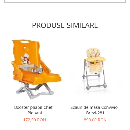
Biciclete copii cu roti 16 inch (4-9
ani)
Biciclete copii cu roti 20 inch
PRODUSE SIMILARE
Biciclete cu roti 24 inch
Biciclete cu roti 26 inch
Biciclete cu roti 27 inch
Biciclete cu roti 28 inch
Biciclete fara pedale
Casca protectie copii
Karturi si masinute cu pedale
Masinute fara pedale
Role copii si adulti
Scaune de biciclete copii
Booster pliabil Chef -
Scaun de masa Convivio -
Skateboard
Plebani
Brevi-281
Trotinete copii si adulti
172,00 RON
890,00 RON
Masinute si motociclete electrice