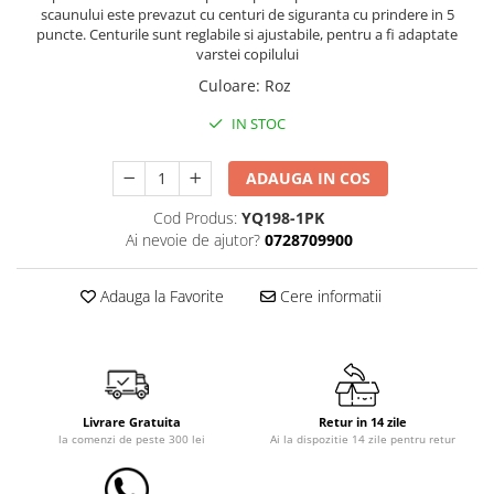
Saltele de la 120 x 60 cm
scaunului este prevazut cu centuri de siguranta cu prindere in 5
Saltele de la 140 x 70 cm
puncte. Centurile sunt reglabile si ajustabile, pentru a fi adaptate
varstei copilului
Saltele 127 x 63 cm
Culoare
:
Roz
Saltele de la 160 x 80 cm
Saltele gonflabile
IN STOC
Lenjerii patuturi
ADAUGA IN COS
Lenjerii patut 120 x 60 cm
Lenjerii patut 140 x 70 cm
Cod Produs:
YQ198-1PK
Ai nevoie de ajutor?
0728709900
Lenjerie patuturi tineret
Baldachin patut
Adauga la Favorite
Cere informatii
Paturici copii
Perne copii si mamici
Protectii saltea
Tarcuri si patuturi pliabile
Patut pliant copii
Livrare Gratuita
Retur in 14 zile
la comenzi de peste 300 lei
Ai la dispozitie 14 zile pentru retur
Tarc de joaca copii
Comode copii