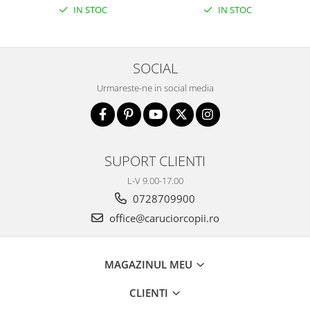
Premergatoare, Balansoare, Centre
IN STOC
IN STOC
si saltelute de joaca
Premergatoare
Calut Balansoar
SOCIAL
Centre de joaca
Urmareste-ne in social media
Corturi de joaca
Covorase de joaca
Hamac pentru copii
SUPORT CLIENTI
Leagane / Balansoare / Sezlonguri
L-V 9.00-17.00
Trambuline copii
0728709900
Jucarii pentru copii
office@caruciorcopii.ro
Masute de joaca copii
Bucatarii copii
MAGAZINUL MEU
Carucioare papusi
CLIENTI
Carusele bebelusi