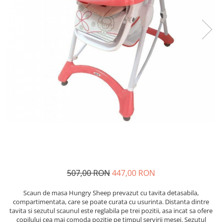
Scaune auto copii de la nastere
Scaune auto 9 kg +
Scaune auto 15 kg +
Inaltatoare auto copii
Scaune auto ISOFIX
Accesorii scaune auto
Scaune de masa
Camera copilului
Patuturi din lemn
Patuturi lemn pana la 120 x 60 cm
Patuturi lemn 140 x 70 cm
Pat copii 160 x 80 cm
507,00 RON
447,00 RON
Pat tineret
Scaun de masa Hungry Sheep prevazut cu tavita detasabila,
Saltele patut copii
compartimentata, care se poate curata cu usurinta. Distanta dintre
tavita si sezutul scaunul este reglabila pe trei pozitii, asa incat sa ofere
Saltele mici
copilului cea mai comoda pozitie pe timpul servirii mesei. Sezutul