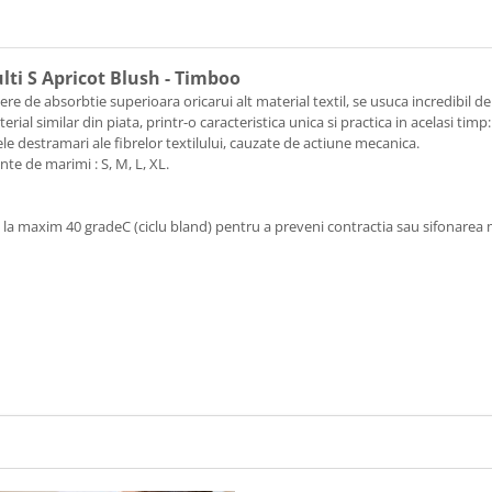
lti S Apricot Blush - Timboo
e de absorbtie superioara oricarui alt material textil, se usuca incredibil d
al similar din piata, printr-o caracteristica unica si practica in acelasi timp
lele destramari ale fibrelor textilului, cauzate de actiune mecanica.
nte de marimi : S, M, L, XL.
ta la maxim 40 gradeC (ciclu bland) pentru a preveni contractia sau sifonare