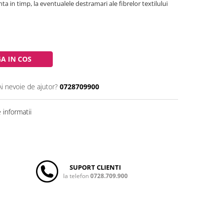
nta in timp, la eventualele destramari ale fibrelor textilului
A IN COS
Ai nevoie de ajutor?
0728709900
informatii
SUPORT CLIENTI
la telefon
0728.709.900