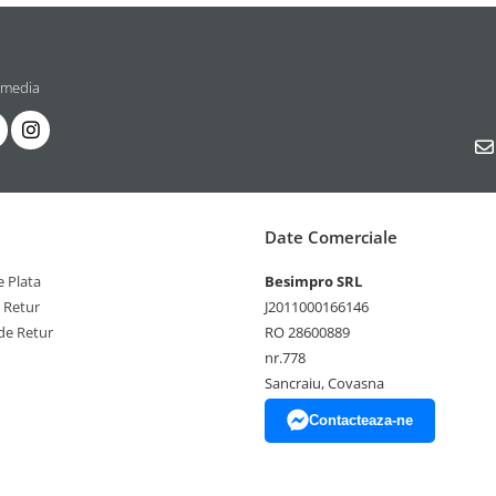
 media
Date Comerciale
 Plata
Besimpro SRL
e Retur
J2011000166146
de Retur
RO 28600889
nr.778
Sancraiu, Covasna
Contacteaza-ne