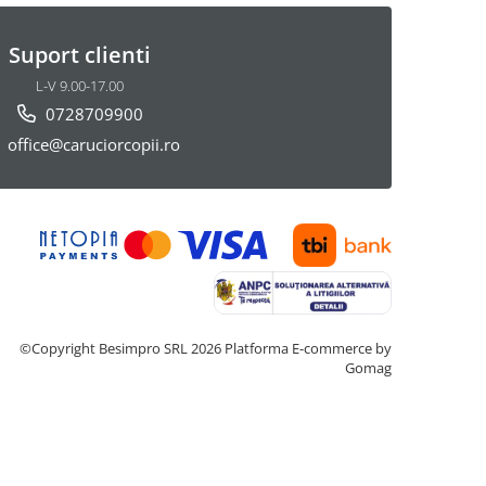
Suport clienti
L-V 9.00-17.00
0728709900
office@caruciorcopii.ro
©Copyright Besimpro SRL 2026
Platforma E-commerce by
Gomag