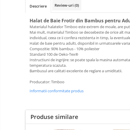
Review-uri
(0)
Saltele de la 160 x 80 cm
Descriere
Saltele gonflabile
Halat de Baie Frotir din Bambus pentru Adu
Lenjerii patuturi
Materialul halatelor Timboo este extrem de moale, are puter
Lenjerii patut 120 x 60 cm
Mai mult, materialul Timboo se deosebeste de orice alt materi
individual, ceea ce ii confera rezistenta in timp, la eventua
Lenjerii patut 140 x 70 cm
Halat de baie pentru adulti, disponibil in urmatoarele varia
Lenjerie patuturi tineret
Compozitie: 90% bambus - 10% poliester
Baldachin patut
Standard 100 de Oeko-Tex®
Instructiuni de ingrijire: se poate spala la masina automa
Paturici copii
temperatura scazuta.
Perne copii si mamici
Bambusul are calitati excelente de reglare a umiditatii.
Protectii saltea
Producator: Timboo
Tarcuri si patuturi pliabile
Informatii conformitate produs
Patut pliant copii
Tarc de joaca copii
Comode copii
Produse similare
Bariere si protectie laterala pat
Bariere de protectie pat