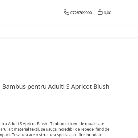
0728709900
0,00
in Bambus pentru Adulti S Apricot Blush
ntru Adulti S Apricot Blush - Timboo extrem de moale, are
ui alt material textil, se usuca incredibil de repede, fiind de
mpact. Tesatura are o structura speciala, cu fire innodate