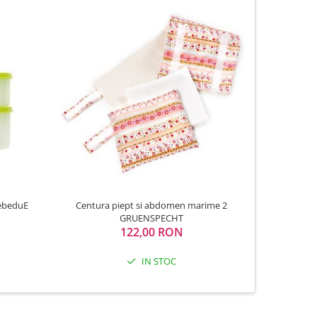
BebeduE
Centura piept si abdomen marime 2
Ala
GRUENSPECHT
122,00 RON
IN STOC