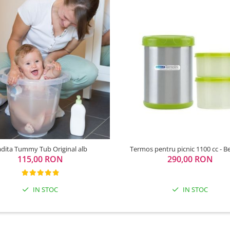
dita Tummy Tub Original alb
Termos pentru picnic 1100 cc - 
115,00 RON
290,00 RON
IN STOC
IN STOC