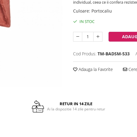
individual, ceea ce ii confera reziste
Culoare
:
Portocaliu
IN STOC
ADAUG
Cod Produs:
TM-BADSM-533
Adauga la Favorite
Cere 
RETUR IN 14 ZILE
Ai la dispozitie 14 zile pentru retur