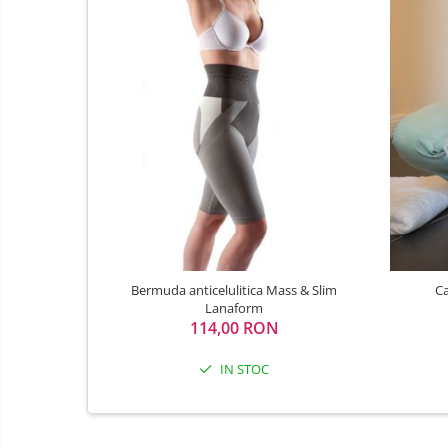
Porti de siguranta
Carusele patut
Costum carnaval copii
Covoare copii
Dulap si cutii depozitare jucarii
Fotolii copii
Lampi de veghe
Mobilier Birou
Sac de dormit copii
Bermuda anticelulitica Mass & Slim
Ca
Sac de dormit 60 cm
Lanaform
Sac de dormit 70 cm
114,00 RON
Sac de dormit 80 cm
IN STOC
Sac de dormit 90 cm
Sac de dormit 100 cm
Sac de dormit 110 cm