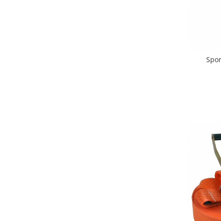
Biciclete copii cu roti 16 inch (4-9
ani)
Biciclete copii cu roti 20 inch
Biciclete cu roti 24 inch
Biciclete cu roti 26 inch
Spor
Biciclete cu roti 27 inch
Biciclete cu roti 28 inch
Biciclete fara pedale
Casca protectie copii
Karturi si masinute cu pedale
Masinute fara pedale
Role copii si adulti
Scaune de biciclete copii
Skateboard
Trotinete copii si adulti
Masinute si motociclete electrice