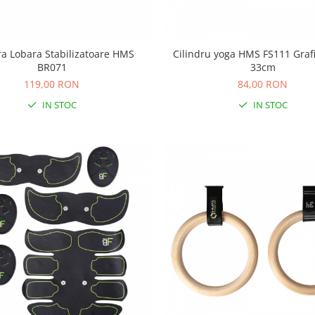
a Lobara Stabilizatoare HMS
Cilindru yoga HMS FS111 Graf
BR071
33cm
119,00 RON
84,00 RON
IN STOC
IN STOC