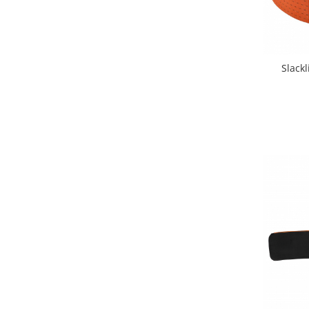
Premergatoare, Balansoare, Centre
si saltelute de joaca
Premergatoare
Calut Balansoar
Slack
Centre de joaca
Corturi de joaca
Covorase de joaca
Hamac pentru copii
Leagane / Balansoare / Sezlonguri
Trambuline copii
Jucarii pentru copii
Masute de joaca copii
Bucatarii copii
Carucioare papusi
Carusele bebelusi