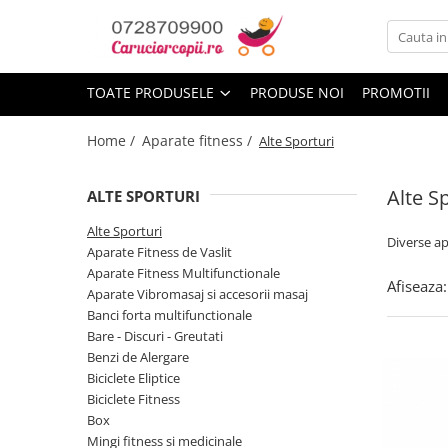
Toate Produsele
TOATE PRODUSELE
PRODUSE NOI
PROMOTII
Carucioare copii
Carucioare sport copii
Home /
Aparate fitness /
Alte Sporturi
Carucioare copii 2in1
Alte S
Carucioare copii 3in1
ALTE SPORTURI
Carucioare gemeni
Alte Sporturi
Diverse ap
Aparate Fitness de Vaslit
Accesorii carucioare
Aparate Fitness Multifunctionale
Afiseaza:
Landouri pentru bebelusi
Aparate Vibromasaj si accesorii masaj
Saci si invelitoare
Banci forta multifunctionale
Bare - Discuri - Greutati
Huse ploaie si antiinsecte
Benzi de Alergare
Genti mamici
Biciclete Eliptice
Umbrele carucioare
Biciclete Fitness
Accesorii diverse carucioare
Box
Mingi fitness si medicinale
Scaune auto copii