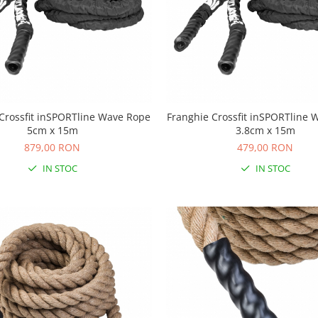
Crossfit inSPORTline Wave Rope
Franghie Crossfit inSPORTline
5cm x 15m
3.8cm x 15m
879,00 RON
479,00 RON
IN STOC
IN STOC