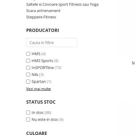
Saltele si Covoare sport Fitness sau Yoga
Scaune auto copii de la nastere
Scara antrenament
Scaune auto 9 kg +
Steppere Fitness
Scaune auto 15 kg +
PRODUCATORI
Inaltatoare auto copii
Scaune auto ISOFIX
Accesorii scaune auto
HMS
(4)
HMS Sports
(8)
Scaune de masa
M
InSPORTline
(73)
Camera copilului
Nils
(3)
Patuturi din lemn
Spartan
(1)
Patuturi lemn pana la 120 x 60 cm
Vezi mai multe
Patuturi lemn 140 x 70 cm
STATUS STOC
Pat copii 160 x 80 cm
Pat tineret
In stoc
(88)
Saltele patut copii
Nu este in stoc
(6)
Saltele mici
CULOARE