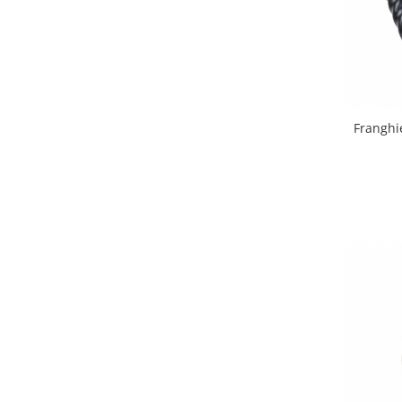
Sac de dormit 100 cm
Sac de dormit 110 cm
Sac de dormit 120 cm
Sac de dormit 130 cm
Sac de dormit 140 cm
Sac de dormit 150 cm
Franghi
Sac de dormit tineret
Saltele de infasat
Biciclete,Triciclete, Masinute,
Tractorase, Role
Triciclete copii si adulti
Biciclete copii si adulti
Biciclete copii cu roti 10 inch (2-4
ani)
Biciclete copii cu roti 12 inch (3-6
ani)
Biciclete copii cu roti 14 inch (3-7
ani)