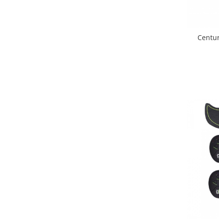
Instrumente muzicale copii
Jocuri Puzzle
Jucarii cu telecomanda
Centur
Jucarii de constructii
Jucarii diverse
Jucarii Plus
Masinute
Organizator jucarii
Papusi si cele necesare
Trenulete jucarii
Joaca si sport exterior
Articole de plaja
Baschet
Centre de joaca exterior
Corturi si casute copii