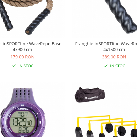
e inSPORTline WaveRope Base
Franghie inSPORTline WaveR
4x900 cm
4x1500 cm
179,00 RON
389,00 RON
IN STOC
IN STOC