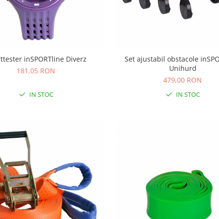
ttester inSPORTline Diverz
Set ajustabil obstacole inSP
Unihurd
181,05 RON
479,00 RON
IN STOC
IN STOC