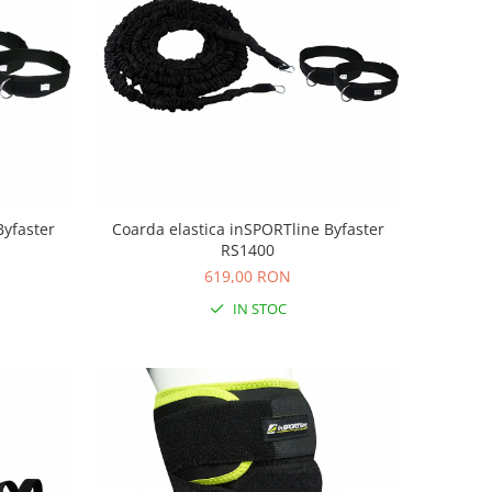
Byfaster
Coarda elastica inSPORTline Byfaster
RS1400
619,00 RON
IN STOC