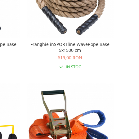
ope Base
Franghie inSPORTline WaveRope Base
5x1500 cm
619,00 RON
IN STOC