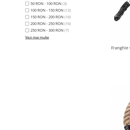
50 RON - 100 RON
(3)
Bariere si protectie laterala pat
100 RON - 150 RON
(12)
Bariere de protectie pat
150 RON - 200 RON
(16)
Porti de siguranta
200 RON - 250 RON
(16)
Carusele patut
250 RON - 300 RON
(7)
Costum carnaval copii
Vezi mai multe
Covoare copii
Franghie 
Dulap si cutii depozitare jucarii
Fotolii copii
Lampi de veghe
Mobilier Birou
Sac de dormit copii
Sac de dormit 60 cm
Sac de dormit 70 cm
Sac de dormit 80 cm
Sac de dormit 90 cm