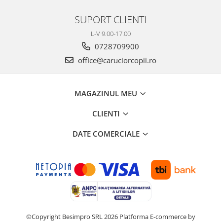
Biciclete copii cu roti 16 inch (4-9
ani)
SUPORT CLIENTI
Biciclete copii cu roti 20 inch
L-V 9.00-17.00
Biciclete cu roti 24 inch
0728709900
Biciclete cu roti 26 inch
office@caruciorcopii.ro
Biciclete cu roti 27 inch
Biciclete cu roti 28 inch
Biciclete fara pedale
MAGAZINUL MEU
Casca protectie copii
CLIENTI
Karturi si masinute cu pedale
DATE COMERCIALE
Masinute fara pedale
Role copii si adulti
Scaune de biciclete copii
Skateboard
Trotinete copii si adulti
Masinute si motociclete electrice
©Copyright Besimpro SRL 2026
Platforma E-commerce by