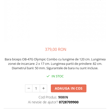
Scaune auto copii de la nastere
Scaune auto 9 kg +
Scaune auto 15 kg +
Inaltatoare auto copii
Scaune auto ISOFIX
Accesorii scaune auto
379,00 RON
Scaune de masa
Camera copilului
Bara biceps OB-47G Olympic Combo cu lungime de 120 cm. Lungimea
zonei de incarcare: 2 x 17 cm. Lungimea partii de prindere: 82 cm.
Patuturi din lemn
Diametrul barii: 50 mm. Sigurantele de bara nu sunt incluse.
Patuturi lemn pana la 120 x 60 cm
IN STOC
Patuturi lemn 140 x 70 cm
Pat copii 160 x 80 cm
ADAUGA IN COS
Pat tineret
Saltele patut copii
Cod Produs:
908IN
Ai nevoie de ajutor?
0728709900
Saltele mici