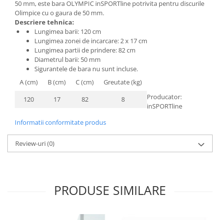
50
mm
,
este
bara
OLYMPIC
inSPORTline
potrivita pentru
discuri
le
Bariere si protectie laterala pat
Olimpice
cu
o
gaura
de 50
mm.
Bariere de protectie pat
Descriere tehnica:
Lungimea barii: 120 cm
Porti de siguranta
Lungimea zonei de incarcare: 2 x 17 cm
Carusele patut
Lungimea partii de prindere: 82 cm
Diametrul barii: 50 mm
Costum carnaval copii
Sigurantele de bara nu sunt incluse.
Covoare copii
A (cm)
B (cm)
C (cm)
Greutate (kg)
Dulap si cutii depozitare jucarii
Producator:
120
17
82
8
inSPORTline
Fotolii copii
Informatii conformitate produs
Lampi de veghe
Mobilier Birou
Review-uri
(0)
Sac de dormit copii
Sac de dormit 60 cm
Sac de dormit 70 cm
PRODUSE SIMILARE
Sac de dormit 80 cm
Sac de dormit 90 cm