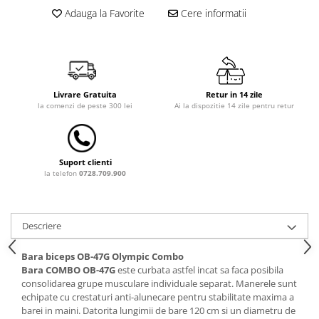
Saltele de la 120 x 60 cm
Adauga la Favorite
Cere informatii
Saltele de la 140 x 70 cm
Saltele 127 x 63 cm
Saltele de la 160 x 80 cm
Saltele gonflabile
Lenjerii patuturi
Livrare Gratuita
Retur in 14 zile
la comenzi de peste 300 lei
Ai la dispozitie 14 zile pentru retur
Lenjerii patut 120 x 60 cm
Lenjerii patut 140 x 70 cm
Lenjerie patuturi tineret
Suport clienti
Baldachin patut
la telefon
0728.709.900
Paturici copii
Perne copii si mamici
Descriere
Protectii saltea
Tarcuri si patuturi pliabile
Bara biceps OB-47G Olympic Combo
Patut pliant copii
Bara COMBO OB-47G
este curbata
astfel incat sa faca
posibila
consolidarea
grupe musculare
individuale
separat
.
Manerele sunt
Tarc de joaca copii
echipate
cu
crestaturi
anti-alunecare pentru
stabilitate
maxima
a
Comode copii
barei
in
maini
.
Datorita
lungimii
de
bare
120 cm
si
un
diametru
de