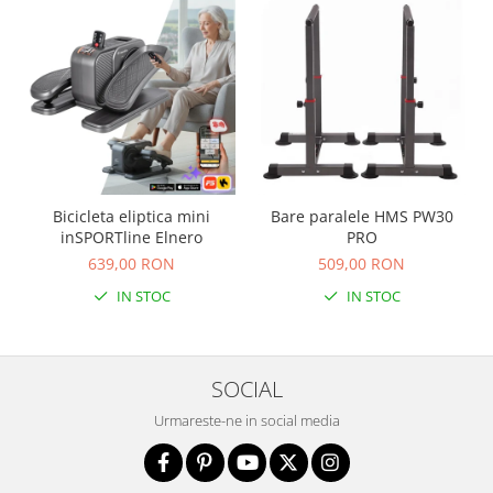
Sac de dormit 100 cm
Sac de dormit 110 cm
Sac de dormit 120 cm
Sac de dormit 130 cm
Sac de dormit 140 cm
Sac de dormit 150 cm
Sac de dormit tineret
Saltele de infasat
Bicicleta eliptica mini
Bare paralele HMS PW30
Biciclete,Triciclete, Masinute,
inSPORTline Elnero
PRO
Tractorase, Role
639,00 RON
509,00 RON
Triciclete copii si adulti
IN STOC
IN STOC
Biciclete copii si adulti
Biciclete copii cu roti 10 inch (2-4
ani)
SOCIAL
Biciclete copii cu roti 12 inch (3-6
Urmareste-ne in social media
ani)
Biciclete copii cu roti 14 inch (3-7
ani)