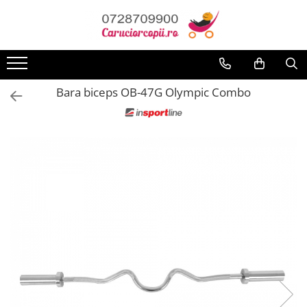
Toate Produsele
Carucioare copii
Bara biceps OB-47G Olympic Combo
Carucioare sport copii
Carucioare copii 2in1
Carucioare copii 3in1
Carucioare gemeni
Accesorii carucioare
Landouri pentru bebelusi
Saci si invelitoare
Huse ploaie si antiinsecte
Genti mamici
Umbrele carucioare
Accesorii diverse carucioare
Scaune auto copii