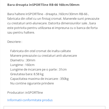
Sac de dormit 120 cm
Bara dreapta inSPORTline RB-66 160cm/30mm
Sac de dormit 130 cm
Sac de dormit 140 cm
Bara haltere inSPORTline - dreapta ,160cm/30mm RB-66 ,
fabricata din oltel cu un finisaj cromat. Manerele sunt prevazute
Sac de dormit 150 cm
cu crestaturi anti-alunecare. Datorita dimensiunilor sale , bara
Sac de dormit tineret
este potrivita pentru utilizarea ei impreuna cu o banca de forta
sau pentru haltere.
Saltele de infasat
Descriere :
Fabricata din otel cromat de inalta calitate
Manere prevazute cu crestaturi anti-alunecare
Diametru : 30mm
Lungime : 160cm
Lungime de incarcare pe o parte : 31cm
Greutatea bara: 8.58 kg
Capacitatea maxima de incarcare : 350kg
Nu contine sigurante prindere
Producator: inSPORTline
Informatii conformitate produs