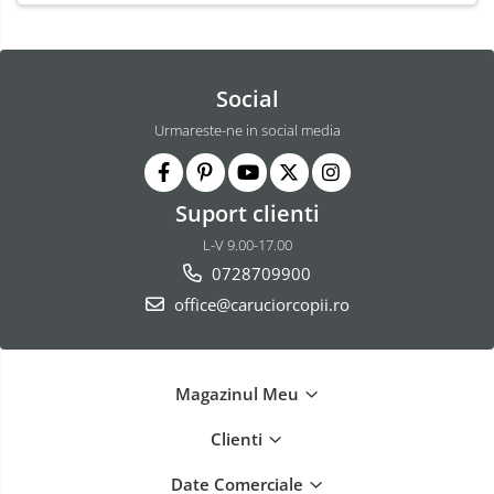
Social
Urmareste-ne in social media
Suport clienti
L-V 9.00-17.00
0728709900
office@caruciorcopii.ro
Magazinul Meu
Clienti
Date Comerciale