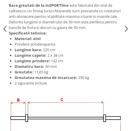
Bariere si protectie laterala pat
Bara greutati de la inSPORTline
este fabricata din otel de
calitate,cu un finisaj lucios.Manerele sunt prevazute cu crestaturi
Bariere de protectie pat
anti-alunecare pentru stabilitate maxima a barei in mainile tale.
Porti de siguranta
Datorita lungimii si diametrului de 30 mm este perfecta pentru
bancile de forta si discuri cu gaura de 30 mm.
Carusele patut
Specificatii tehnice:
Costum carnaval copii
Material: otel
Prindere antiderapanta
Covoare copii
Lungime bara:
220 cm
Lungime capete:
2 x 38 cm
Dulap si cutii depozitare jucarii
Lungime prindere:
142 cm
Fotolii copii
Diametru bara:
30 mm
Greutate:
11.65 kg
Lampi de veghe
Greutatea maxima de incarcare:
250 kg
Mobilier Birou
2 sigurante incluse.
Sac de dormit copii
Sac de dormit 60 cm
Sac de dormit 70 cm
Sac de dormit 80 cm
Sac de dormit 90 cm