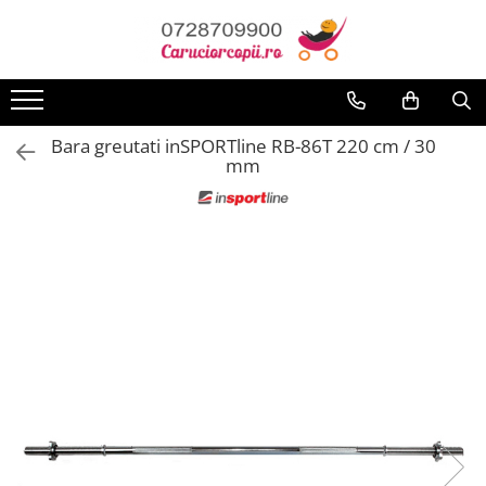
Toate Produsele
Carucioare copii
Bara greutati inSPORTline RB-86T 220 cm / 30
Carucioare sport copii
mm
Carucioare copii 2in1
Carucioare copii 3in1
Carucioare gemeni
Accesorii carucioare
Landouri pentru bebelusi
Saci si invelitoare
Huse ploaie si antiinsecte
Genti mamici
Umbrele carucioare
Accesorii diverse carucioare
Scaune auto copii