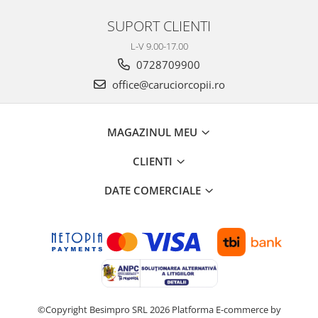
Premergatoare, Balansoare, Centre
SUPORT CLIENTI
si saltelute de joaca
Premergatoare
L-V 9.00-17.00
Calut Balansoar
0728709900
office@caruciorcopii.ro
Centre de joaca
Corturi de joaca
Covorase de joaca
MAGAZINUL MEU
Hamac pentru copii
CLIENTI
Leagane / Balansoare / Sezlonguri
DATE COMERCIALE
Trambuline copii
Jucarii pentru copii
Masute de joaca copii
Bucatarii copii
Carucioare papusi
Carusele bebelusi
©Copyright Besimpro SRL 2026
Platforma E-commerce by