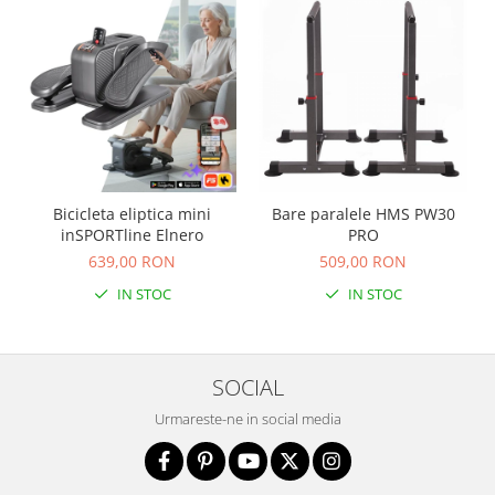
Biciclete copii cu roti 16 inch (4-9
ani)
Biciclete copii cu roti 20 inch
Biciclete cu roti 24 inch
Biciclete cu roti 26 inch
Biciclete cu roti 27 inch
Biciclete cu roti 28 inch
Biciclete fara pedale
Bicicleta eliptica mini
Bare paralele HMS PW30
inSPORTline Elnero
PRO
Casca protectie copii
639,00 RON
509,00 RON
Karturi si masinute cu pedale
IN STOC
IN STOC
Masinute fara pedale
Role copii si adulti
Scaune de biciclete copii
SOCIAL
Skateboard
Urmareste-ne in social media
Trotinete copii si adulti
Masinute si motociclete electrice