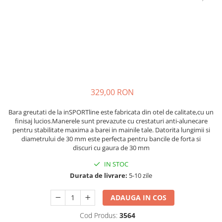
Scaune auto copii de la nastere
Scaune auto 9 kg +
Scaune auto 15 kg +
Inaltatoare auto copii
Scaune auto ISOFIX
Accesorii scaune auto
329,00 RON
Scaune de masa
Bara greutati de la inSPORTline
este fabricata din otel de calitate,cu un
Camera copilului
finisaj lucios.Manerele sunt prevazute cu crestaturi anti-alunecare
Patuturi din lemn
pentru stabilitate maxima a barei in mainile tale. Datorita lungimii si
diametrului de 30 mm este perfecta pentru bancile de forta si
Patuturi lemn pana la 120 x 60 cm
discuri cu gaura de 30 mm
Patuturi lemn 140 x 70 cm
IN STOC
Pat copii 160 x 80 cm
Durata de livrare:
5-10 zile
Pat tineret
Saltele patut copii
ADAUGA IN COS
Saltele mici
Cod Produs:
3564