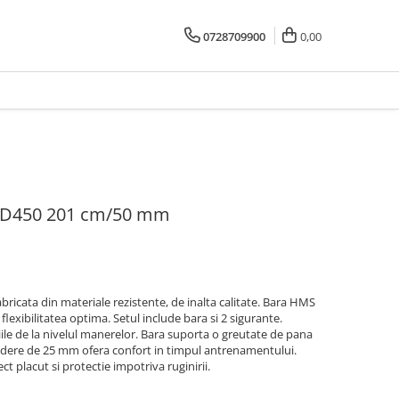
0728709900
0,00
FD450 201 cm/50 mm
icata din materiale rezistente, de inalta calitate. Bara HMS
flexibilitatea optima. Setul include bara si 2 sigurante.
iile de la nivelul manerelor. Bara suporta o greutate de pana
indere de 25 mm ofera confort in timpul antrenamentului.
t placut si protectie impotriva ruginirii.