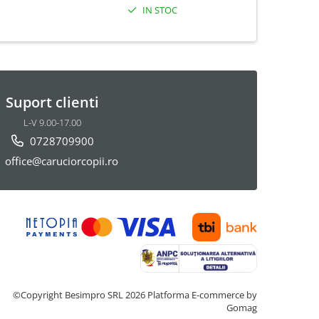
IN STOC
Suport clienti
L-V 9.00-17.00
0728709900
office@caruciorcopii.ro
©Copyright Besimpro SRL 2026
Platforma E-commerce by
Gomag