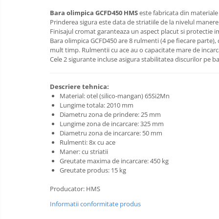
Saltele de la 160 x 80 cm
Bara olimpica GCFD450 HMS
este fabricata din materiale 
Prinderea sigura este data de striatiile de la nivelul man
Saltele gonflabile
Finisajul cromat garanteaza un aspect placut si protectie im
Lenjerii patuturi
Bara olimpica GCFD450 are 8 rulmenti (4 pe fiecare parte), ca
mult timp. Rulmentii cu ace au o capacitate mare de incarc
Lenjerii patut 120 x 60 cm
Cele 2 sigurante incluse asigura stabilitatea discurilor pe b
Lenjerii patut 140 x 70 cm
Lenjerie patuturi tineret
Descriere tehnica:
Baldachin patut
Material: otel (silico-mangan) 65Si2Mn
Paturici copii
Lungime totala: 2010 mm
Diametru zona de prindere: 25 mm
Perne copii si mamici
Lungime zona de incarcare: 325 mm
Protectii saltea
Diametru zona de incarcare: 50 mm
Rulmenti: 8x cu ace
Tarcuri si patuturi pliabile
Maner: cu striatii
Patut pliant copii
Greutate maxima de incarcare: 450 kg
Greutate produs: 15 kg
Tarc de joaca copii
Comode copii
Producator: HMS
Bariere si protectie laterala pat
Informatii conformitate produs
Bariere de protectie pat