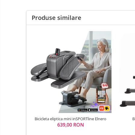
Porti de siguranta
Carusele patut
Produse similare
Costum carnaval copii
Covoare copii
Dulap si cutii depozitare jucarii
Fotolii copii
Lampi de veghe
Mobilier Birou
Sac de dormit copii
Sac de dormit 60 cm
Sac de dormit 70 cm
Sac de dormit 80 cm
Sac de dormit 90 cm
Bicicleta eliptica mini inSPORTline Elnero
B
Sac de dormit 100 cm
639,00 RON
Sac de dormit 110 cm