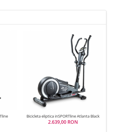
Tline
Bicicleta eliptica inSPORTline Atlanta Black
Bicicleta el
2.639,00 RON