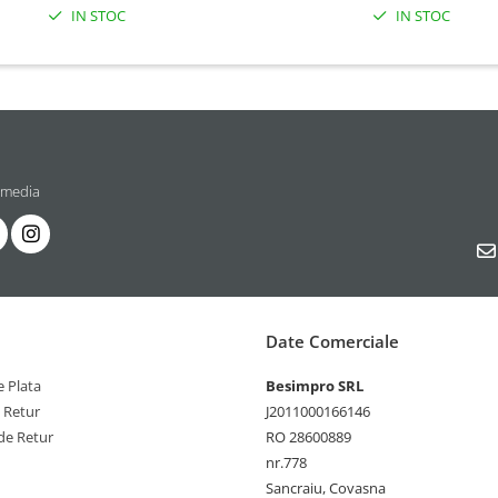
IN STOC
IN STOC
 media
Date Comerciale
 Plata
Besimpro SRL
e Retur
J2011000166146
de Retur
RO 28600889
nr.778
Sancraiu, Covasna