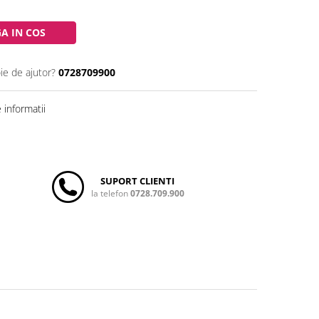
A IN COS
ie de ajutor?
0728709900
informatii
SUPORT CLIENTI
la telefon
0728.709.900