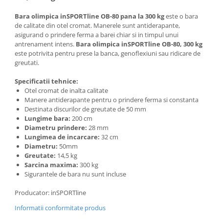
Saltele de infasat
Bara olimpica inSPORTline OB-80 pana la 300 kg
este o bara
de calitate din otel cromat. Manerele sunt antiderapante,
asigurand o prindere ferma a barei chiar si in timpul unui
antrenament intens.
Bara olimpica inSPORTline OB-80, 300 kg
este potrivita pentru prese la banca, genoflexiuni sau ridicare de
greutati.
Specificatii tehnice:
Otel cromat de inalta calitate
Manere antiderapante pentru o prindere ferma si constanta
Destinata discurilor de greutate de 50 mm
Lungime bara:
200 cm
Diametru
prindere:
28 mm
Lungimea de incarcare:
32 cm
Diametru:
50mm
Greutate:
14,5 kg
Sarcina maxima:
300 kg
Sigurantele de bara nu sunt incluse
Producator: inSPORTline
Informatii conformitate produs