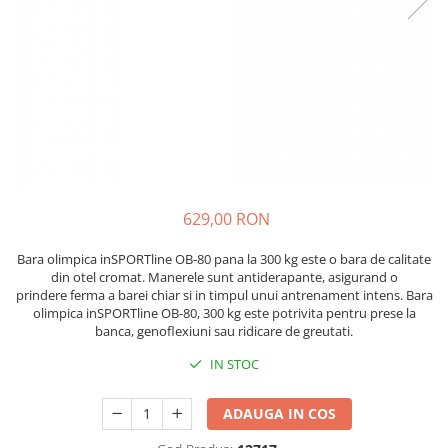
Lenjerii patut 120 x 60 cm
Saltele si Covoare sport Fitness
Trambuline si accesorii
Tensiometre
Papusi si cele necesare
Biciclete fara pedale
Lenjerii patut 140 x 70 cm
sau Yoga
Accesorii Trambuline
Termometre
Trenulete jucarii
Lenjerie patuturi tineret
Casca protectie copii
Scara antrenament
Trambuline
Termometre camera si baie
Baldachin patut
Karturi si masinute cu pedale
Steppere Fitness
Termometre copii si bebe
Paturici copii
Masinute fara pedale
Umidificatoare electrice aer
Perne copii si mamici
Role copii si adulti
Protectii saltea
Scaune de biciclete copii
Tarcuri si patuturi pliabile
Skateboard
Patut pliant copii
629,00 RON
Tarc de joaca copii
Trotinete copii si adulti
Bara olimpica inSPORTline OB-80 pana la 300 kg este o bara de calitate
Comode copii
din otel cromat. Manerele sunt antiderapante, asigurand o
prindere ferma a barei chiar si in timpul unui antrenament intens. Bara
Bariere si protectie laterala pat
olimpica inSPORTline OB-80, 300 kg este potrivita pentru prese la
Bariere de protectie pat
banca, genoflexiuni sau ridicare de greutati.
Porti de siguranta
IN STOC
Carusele patut
Costum carnaval copii
ADAUGA IN COS
Covoare copii