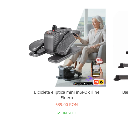
Bariere si protectie laterala pat
Bariere de protectie pat
Porti de siguranta
Carusele patut
Costum carnaval copii
Covoare copii
Dulap si cutii depozitare jucarii
Fotolii copii
Lampi de veghe
Mobilier Birou
Sac de dormit copii
Bicicleta eliptica mini inSPORTline
Ba
Elnero
Sac de dormit 60 cm
639,00 RON
Sac de dormit 70 cm
IN STOC
Sac de dormit 80 cm
Sac de dormit 90 cm