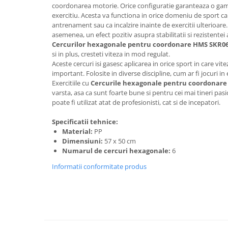
Saltele de la 120 x 60 cm
coordonarea motorie. Orice configuratie garanteaza o gama 
Saltele de la 140 x 70 cm
exercitiu. Acesta va functiona in orice domeniu de sport 
antrenament sau ca incalzire inainte de exercitii ulterioare.
Saltele 127 x 63 cm
asemenea, un efect pozitiv asupra stabilitatii si rezistentei
Saltele de la 160 x 80 cm
Cercurilor hexagonale pentru coordonare HMS SKR0
si in plus, cresteti viteza in mod regulat.
Saltele gonflabile
Aceste cercuri isi gasesc aplicarea in orice sport in care vitez
Lenjerii patuturi
important. Folosite in diverse discipline, cum ar fi jocuri in 
Exercitiile cu
Cercurile hexagonale pentru coordonar
Lenjerii patut 120 x 60 cm
varsta, asa ca sunt foarte bune si pentru cei mai tineri pa
Lenjerii patut 140 x 70 cm
poate fi utilizat atat de profesionisti, cat si de incepatori.
Lenjerie patuturi tineret
Specificatii tehnice:
Baldachin patut
Material:
PP
Paturici copii
Dimensiuni:
57 x 50 cm
Perne copii si mamici
Numarul de cercuri hexagonale:
6
Protectii saltea
Informatii conformitate produs
Tarcuri si patuturi pliabile
Patut pliant copii
Tarc de joaca copii
Comode copii