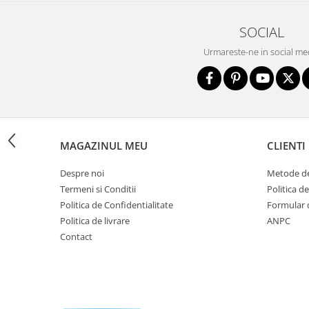
Sac de dormit 100 cm
Sac de dormit 110 cm
SOCIAL
Sac de dormit 120 cm
Urmareste-ne in social me
Sac de dormit 130 cm
Sac de dormit 140 cm
Sac de dormit 150 cm
Sac de dormit tineret
Saltele de infasat
MAGAZINUL MEU
CLIENTI
Biciclete,Triciclete, Masinute,
Tractorase, Role
Despre noi
Metode de
Triciclete copii si adulti
Termeni si Conditii
Politica d
Biciclete copii si adulti
Politica de Confidentialitate
Formular 
Politica de livrare
ANPC
Biciclete copii cu roti 10 inch (2-4
ani)
Contact
Biciclete copii cu roti 12 inch (3-6
ani)
Biciclete copii cu roti 14 inch (3-7
ani)