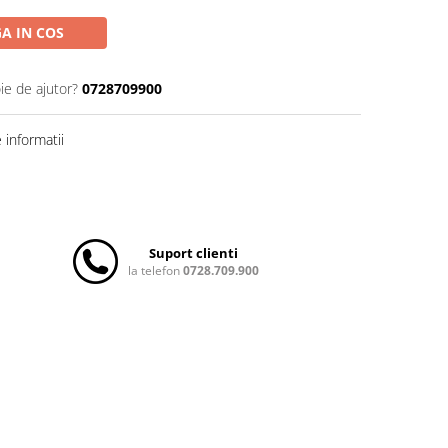
A IN COS
ie de ajutor?
0728709900
informatii
Suport clienti
la telefon
0728.709.900