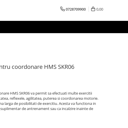
0728709900
0,00
entru coordonare HMS SKR06
nare HMS SKR06 va permit sa efectuati multe exercitii
tatea, reflexele, agilitatea, puterea si coordonarea motorie.
 larga de posibilitati de exercitiu. Acesta va functiona in
suplimentar de antrenament sau ca incalzire inainte de