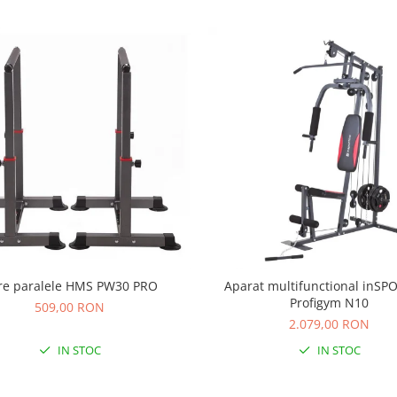
re paralele HMS PW30 PRO
Aparat multifunctional inSP
Profigym N10
509,00 RON
2.079,00 RON
IN STOC
IN STOC