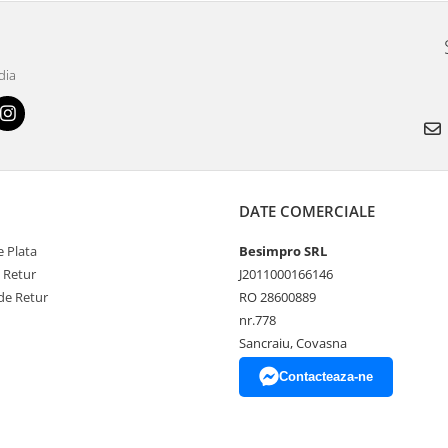
dia
DATE COMERCIALE
 Plata
Besimpro SRL
e Retur
J2011000166146
de Retur
RO 28600889
nr.778
Sancraiu, Covasna
Contacteaza-ne