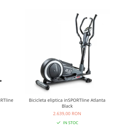
ORTline
Bicicleta eliptica inSPORTline Atlanta
Bicicleta
Black
2.639,00 RON
IN STOC