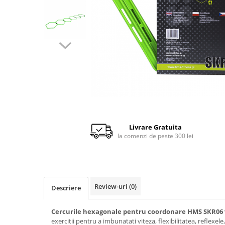
Scaune auto copii de la nastere
Scaune auto 9 kg +
Scaune auto 15 kg +
Inaltatoare auto copii
Scaune auto ISOFIX
Accesorii scaune auto
Scaune de masa
Camera copilului
Livrare Gratuita
Patuturi din lemn
la comenzi de peste 300 lei
Patuturi lemn pana la 120 x 60 cm
Patuturi lemn 140 x 70 cm
Pat copii 160 x 80 cm
Pat tineret
Review-uri
(0)
Descriere
Saltele patut copii
Cercurile hexagonale pentru coordonare HMS SKR06
Saltele mici
exercitii pentru a imbunatati viteza, flexibilitatea, reflexele,