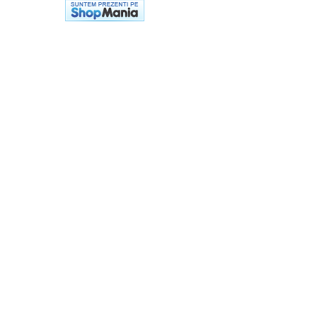
Biciclete copii cu roti 16 inch (4-9
ani)
Biciclete copii cu roti 20 inch
Biciclete cu roti 24 inch
Biciclete cu roti 26 inch
Biciclete cu roti 27 inch
Biciclete cu roti 28 inch
Biciclete fara pedale
Casca protectie copii
Karturi si masinute cu pedale
Masinute fara pedale
Role copii si adulti
Scaune de biciclete copii
Skateboard
Trotinete copii si adulti
Masinute si motociclete electrice