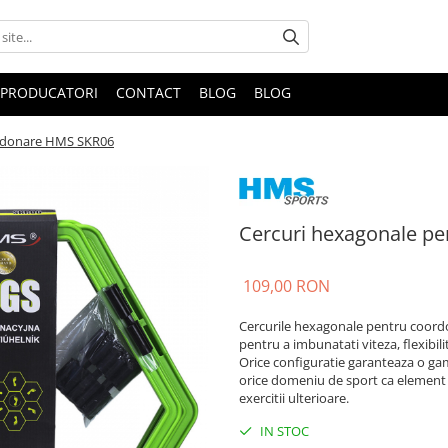
PRODUCATORI
CONTACT
BLOG
BLOG
ordonare HMS SKR06
Cercuri hexagonale p
109,00 RON
Cercurile hexagonale pentru coordo
pentru a imbunatati viteza, flexibili
Orice configuratie garanteaza o gama
orice domeniu de sport ca element 
exercitii ulterioare.
IN STOC