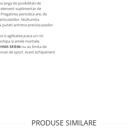
larga de posibilitati de
ca element suplimentar de
 Pregatirea periodica are, de
 articulatiilor. Multumita
6
, puteti antrena precizia pasilor
a si agilitatea joaca un rol
echipa si artele martiale.
e HMS SKR06
nu au limita de
sionati de sport. Acest echipament
PRODUSE SIMILARE