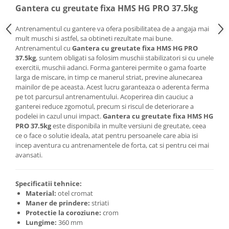
Bariere si protectie laterala pat
Gantera cu greutate fixa HMS HG PRO 37.5kg
Bariere de protectie pat
Antrenamentul cu gantere va ofera posibilitatea de a angaja mai
Porti de siguranta
mult muschi si astfel, sa obtineti rezultate mai bune.
Antrenamentul cu
Gantera cu greutate fixa HMS HG PRO
Carusele patut
37.5kg
, suntem obligati sa folosim muschii stabilizatori si cu unele
Costum carnaval copii
exercitii, muschii adanci. Forma ganterei permite o gama foarte
larga de miscare, in timp ce manerul striat, previne alunecarea
Covoare copii
mainilor de pe aceasta. Acest lucru garanteaza o aderenta ferma
Dulap si cutii depozitare jucarii
pe tot parcursul antrenamentului. Acoperirea din cauciuc a
ganterei reduce zgomotul, precum si riscul de deteriorare a
Fotolii copii
podelei in cazul unui impact.
Gantera cu greutate fixa HMS HG
PRO 37.5kg
este disponibila in multe versiuni de greutate, ceea
Lampi de veghe
ce o face o solutie ideala, atat pentru persoanele care abia isi
Mobilier Birou
incep aventura cu antrenamentele de forta, cat si pentru cei mai
avansati.
Sac de dormit copii
Sac de dormit 60 cm
Specificatii tehnice:
Sac de dormit 70 cm
Material:
otel cromat
Sac de dormit 80 cm
Maner de prindere:
striati
Protectie la coroziune:
crom
Sac de dormit 90 cm
Lungime:
360 mm