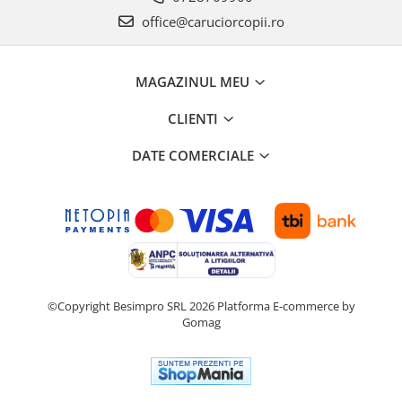
Premergatoare, Balansoare, Centre
office@caruciorcopii.ro
si saltelute de joaca
Premergatoare
Calut Balansoar
MAGAZINUL MEU
Centre de joaca
CLIENTI
Corturi de joaca
DATE COMERCIALE
Covorase de joaca
Hamac pentru copii
Leagane / Balansoare / Sezlonguri
Trambuline copii
Jucarii pentru copii
Masute de joaca copii
©Copyright Besimpro SRL 2026
Platforma E-commerce by
Gomag
Bucatarii copii
Carucioare papusi
Carusele bebelusi