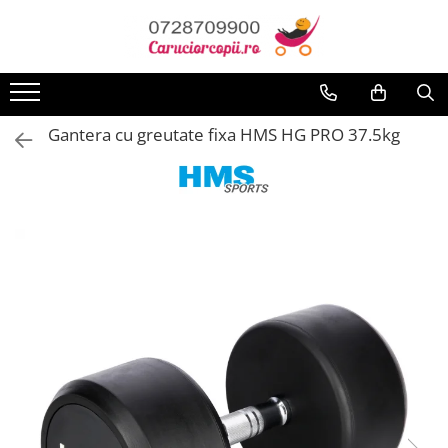
Toate Produsele
Carucioare copii
Gantera cu greutate fixa HMS HG PRO 37.5kg
Carucioare sport copii
Carucioare copii 2in1
Carucioare copii 3in1
Carucioare gemeni
Accesorii carucioare
Landouri pentru bebelusi
Saci si invelitoare
Huse ploaie si antiinsecte
Genti mamici
Umbrele carucioare
Accesorii diverse carucioare
Scaune auto copii