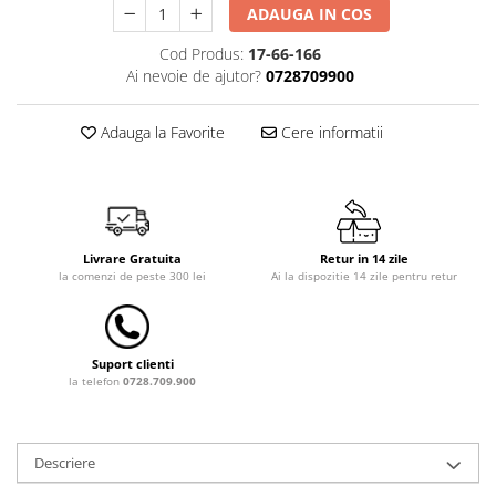
Saltele de la 120 x 60 cm
ADAUGA IN COS
Saltele de la 140 x 70 cm
Cod Produs:
17-66-166
Saltele 127 x 63 cm
Ai nevoie de ajutor?
0728709900
Saltele de la 160 x 80 cm
Saltele gonflabile
Adauga la Favorite
Cere informatii
Lenjerii patuturi
Lenjerii patut 120 x 60 cm
Lenjerii patut 140 x 70 cm
Lenjerie patuturi tineret
Livrare Gratuita
Retur in 14 zile
Baldachin patut
la comenzi de peste 300 lei
Ai la dispozitie 14 zile pentru retur
Paturici copii
Perne copii si mamici
Protectii saltea
Suport clienti
la telefon
0728.709.900
Tarcuri si patuturi pliabile
Patut pliant copii
Tarc de joaca copii
Descriere
Comode copii