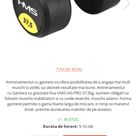
Scaune auto copii de la nastere
Scaune auto 9 kg +
Scaune auto 15 kg +
Inaltatoare auto copii
Scaune auto ISOFIX
Accesorii scaune auto
Scaune de masa
729,00 RON
Camera copilului
Patuturi din lemn
Antrenamentul cu gantere va ofera posibilitatea de a angaja mai mult
muschi si astfel, sa obtineti rezultate mai bune. Antrenamentul
Patuturi lemn pana la 120 x 60 cm
cu Gantera cu greutate fixa HMS HG PRO 37.5kg, suntem obligati sa
Patuturi lemn 140 x 70 cm
folosim muschii stabilizatori si cu unele exercitii, muschii adanci. Forma
ganterei permite o gama foarte larga de miscare, in timp ce manerul
Pat copii 160 x 80 cm
striat, previne alunecarea mainilor de pe aceasta.
Pat tineret
IN STOC
Saltele patut copii
Durata de livrare:
5-10 zile
Saltele mici