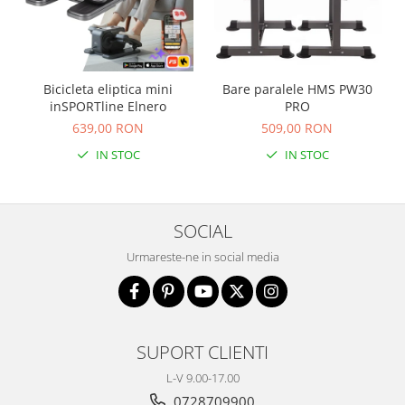
Bicicleta eliptica mini
Bare paralele HMS PW30
inSPORTline Elnero
PRO
639,00 RON
509,00 RON
IN STOC
IN STOC
SOCIAL
Urmareste-ne in social media
SUPORT CLIENTI
L-V 9.00-17.00
0728709900