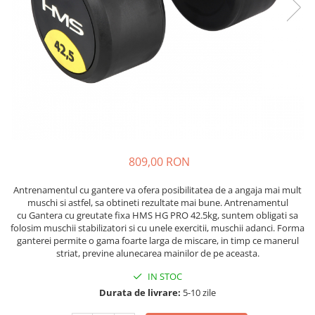
Lenjerii patut 120 x 60 cm
Saltele si Covoare sport Fitness
Trambuline si accesorii
Tensiometre
Papusi si cele necesare
Biciclete fara pedale
Lenjerii patut 140 x 70 cm
sau Yoga
Accesorii Trambuline
Termometre
Trenulete jucarii
Lenjerie patuturi tineret
Casca protectie copii
Scara antrenament
Trambuline
Termometre camera si baie
Baldachin patut
Karturi si masinute cu pedale
Steppere Fitness
Termometre copii si bebe
Paturici copii
Masinute fara pedale
Umidificatoare electrice aer
Perne copii si mamici
Role copii si adulti
Protectii saltea
Scaune de biciclete copii
Tarcuri si patuturi pliabile
Skateboard
Patut pliant copii
809,00 RON
Tarc de joaca copii
Trotinete copii si adulti
Comode copii
Antrenamentul cu gantere va ofera posibilitatea de a angaja mai mult
muschi si astfel, sa obtineti rezultate mai bune. Antrenamentul
Bariere si protectie laterala pat
cu Gantera cu greutate fixa HMS HG PRO 42.5kg, suntem obligati sa
folosim muschii stabilizatori si cu unele exercitii, muschii adanci. Forma
Bariere de protectie pat
ganterei permite o gama foarte larga de miscare, in timp ce manerul
Porti de siguranta
striat, previne alunecarea mainilor de pe aceasta.
Carusele patut
IN STOC
Costum carnaval copii
Durata de livrare:
5-10 zile
Covoare copii