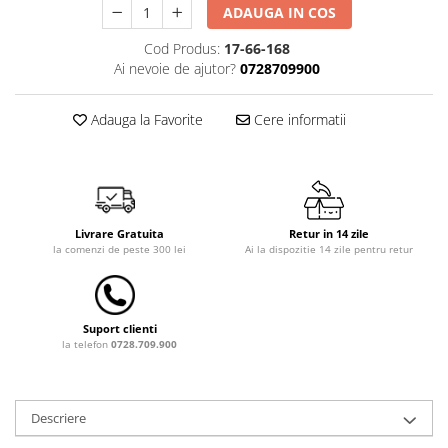
ADAUGA IN COS
Dulap si cutii depozitare jucarii
Cod Produs:
17-66-168
Fotolii copii
Ai nevoie de ajutor?
0728709900
Lampi de veghe
Mobilier Birou
Adauga la Favorite
Cere informatii
Sac de dormit copii
Sac de dormit 60 cm
Sac de dormit 70 cm
Sac de dormit 80 cm
Livrare Gratuita
Retur in 14 zile
la comenzi de peste 300 lei
Ai la dispozitie 14 zile pentru retur
Sac de dormit 90 cm
Sac de dormit 100 cm
Sac de dormit 110 cm
Suport clienti
Sac de dormit 120 cm
la telefon
0728.709.900
Sac de dormit 130 cm
Sac de dormit 140 cm
Sac de dormit 150 cm
Descriere
Sac de dormit tineret