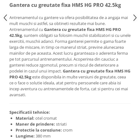
Gantera cu greutate fixa HMS HG PRO 42.5kg
Saltele de infasat
Antrenamentul cu gantere va ofera posibilitatea de a angaja mai
mult muschi si astfel, sa obtineti rezultate mai bune.
Antrenamentul cu
Gantera cu greutate fixa HMS HG PRO
42.5kg
, suntem obligati sa folosim muschii stabilizatori si cu unele
exercitii, muschii adanci. Forma ganterei permite o gama foarte
larga de miscare, in timp ce manerul striat, previne alunecarea
mainilor de pe aceasta. Acest lucru garanteaza o aderenta ferma
pe tot parcursul antrenamentului. Acoperirea din cauciuc a
ganterei reduce zgomotul, precum si riscul de deteriorare a
podelei in cazul unui impact.
Gantera cu greutate fixa HMS HG
PRO 42.5kg
este disponibila in multe versiuni de greutate, ceea
ce o face o solutie ideala, atat pentru persoanele care abia isi
incep aventura cu antrenamentele de forta, cat si pentru cei mai
avansati.
Specificatii tehnice:
Material:
otel cromat
Maner de prindere:
striati
Protectie la coroziune:
crom
Lungime:
380 mm