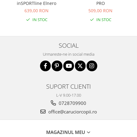
inSPORTline Elnero
PRO
639,00 RON
509,00 RON
IN STOC
IN STOC
SOCIAL
Urmareste-ne in social media
SUPORT CLIENTI
L-V 9.00-17.00
0728709900
office@caruciorcopii.ro
MAGAZINUL MEU