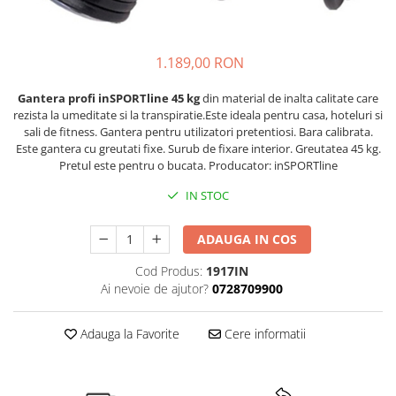
Lenjerii patut 120 x 60 cm
Saltele si Covoare sport Fitness
Trambuline si accesorii
Tensiometre
Papusi si cele necesare
Biciclete fara pedale
Lenjerii patut 140 x 70 cm
sau Yoga
Accesorii Trambuline
Termometre
Trenulete jucarii
Lenjerie patuturi tineret
Casca protectie copii
Scara antrenament
Trambuline
1.189,00 RON
Termometre camera si baie
Baldachin patut
Karturi si masinute cu pedale
Steppere Fitness
Termometre copii si bebe
Paturici copii
Gantera profi inSPORTline 45 kg
din material de inalta calitate care
Masinute fara pedale
rezista la umeditate si la transpiratie.Este ideala pentru casa, hoteluri si
Umidificatoare electrice aer
Perne copii si mamici
sali de fitness. Gantera pentru utilizatori pretentiosi. Bara calibrata.
Role copii si adulti
Protectii saltea
Este gantera cu greutati fixe. Surub de fixare interior. Greutatea 45 kg.
Scaune de biciclete copii
Tarcuri si patuturi pliabile
Pretul este pentru o bucata. Producator: inSPORTline
Skateboard
Patut pliant copii
IN STOC
Tarc de joaca copii
Trotinete copii si adulti
Comode copii
ADAUGA IN COS
Bariere si protectie laterala pat
Cod Produs:
1917IN
Ai nevoie de ajutor?
0728709900
Bariere de protectie pat
Porti de siguranta
Adauga la Favorite
Cere informatii
Carusele patut
Costum carnaval copii
Covoare copii