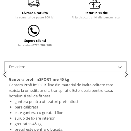
Dulap si cutii depozitare jucarii
Livrare Gratuita
Retur in 14 zile
Fotolii copii
la comenzi de peste 300 lei
Ai la dispozitie 14 zile pentru retur
Lampi de veghe
Mobilier Birou
Suport clienti
Sac de dormit copii
la telefon
0728.709.900
Sac de dormit 60 cm
Sac de dormit 70 cm
Descriere
Sac de dormit 80 cm
Sac de dormit 90 cm
Gantera profi inSPORTline 45 kg
Sac de dormit 100 cm
Gantera Profi inSPORTline din material de inalta calitate care
rezista la umeditate si la transpiratie.Este ideala pentru casa,
Sac de dormit 110 cm
hoteluri si sali de fitness.
Sac de dormit 120 cm
gantera pentru utilizatori pretentiosi
Sac de dormit 130 cm
bara calibrata
este gantera cu greutati fixe
Sac de dormit 140 cm
surub de fixare interior
Sac de dormit 150 cm
greutatea 45 kg
Sac de dormit tineret
pretul este pentru o bucata.