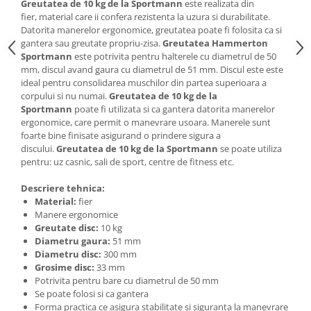
Greutatea de 10 kg de la Sportmann
este realizata din
Saltele de infasat
fier, material care ii confera rezistenta la uzura si durabilitate.
Datorita manerelor ergonomice, greutatea poate fi folosita ca si
gantera sau greutate propriu-zisa.
Greutatea Hammerton
Sportmann
este potrivita pentru halterele cu diametrul de 50
mm, discul avand gaura cu diametrul de 51 mm. Discul este este
ideal pentru consolidarea muschilor din partea superioara a
corpului si nu numai.
Greutatea de 10 kg de la
Sportmann
poate fi utilizata si ca gantera datorita manerelor
ergonomice, care permit o manevrare usoara. Manerele sunt
foarte bine finisate asigurand o prindere sigura a
discului.
Greutatea de 10 kg de la Sportmann
se poate utiliza
pentru: uz casnic, sali de sport, centre de fitness etc.
Descriere tehnica:
Material:
fier
Manere ergonomice
Greutate disc:
10 kg
Diametru gaura:
51 mm
Diametru disc:
300 mm
Grosime disc:
33 mm
Potrivita pentru bare cu diametrul de 50 mm
Se poate folosi si ca gantera
Forma practica ce asigura stabilitate si siguranta la manevrare