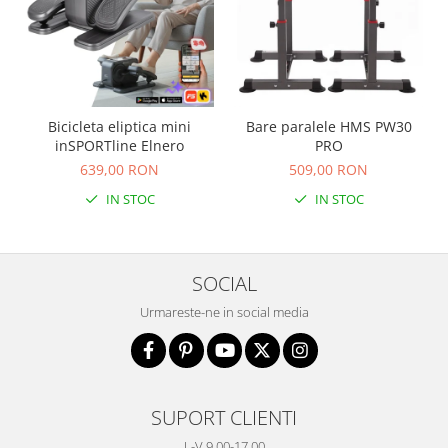
Bicicleta eliptica mini
Bare paralele HMS PW30
inSPORTline Elnero
PRO
639,00 RON
509,00 RON
IN STOC
IN STOC
SOCIAL
Urmareste-ne in social media
SUPORT CLIENTI
L-V 9.00-17.00