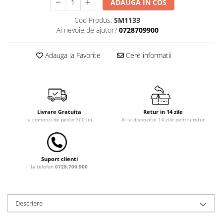
ADAUGA IN COS
Dulap si cutii depozitare jucarii
Cod Produs:
SM1133
Fotolii copii
Ai nevoie de ajutor?
0728709900
Lampi de veghe
Adauga la Favorite
Cere informatii
Mobilier Birou
Sac de dormit copii
Sac de dormit 60 cm
Sac de dormit 70 cm
Livrare Gratuita
Retur in 14 zile
Sac de dormit 80 cm
la comenzi de peste 300 lei
Ai la dispozitie 14 zile pentru retur
Sac de dormit 90 cm
Sac de dormit 100 cm
Sac de dormit 110 cm
Suport clienti
Sac de dormit 120 cm
la telefon
0728.709.900
Sac de dormit 130 cm
Sac de dormit 140 cm
Descriere
Sac de dormit 150 cm
Sac de dormit tineret