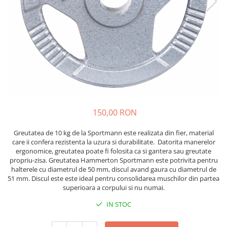
Lenjerii patut 120 x 60 cm
Saltele si Covoare sport Fitness
Trambuline si accesorii
Tensiometre
Papusi si cele necesare
Biciclete fara pedale
Lenjerii patut 140 x 70 cm
sau Yoga
Accesorii Trambuline
Termometre
Trenulete jucarii
Lenjerie patuturi tineret
Casca protectie copii
Scara antrenament
Trambuline
Termometre camera si baie
Baldachin patut
Karturi si masinute cu pedale
Steppere Fitness
Termometre copii si bebe
Paturici copii
Masinute fara pedale
Umidificatoare electrice aer
Perne copii si mamici
Role copii si adulti
Protectii saltea
Scaune de biciclete copii
Tarcuri si patuturi pliabile
Skateboard
Patut pliant copii
150,00 RON
Tarc de joaca copii
Trotinete copii si adulti
Greutatea de 10 kg de la Sportmann este realizata din fier, material
Comode copii
care ii confera rezistenta la uzura si durabilitate. Datorita manerelor
ergonomice, greutatea poate fi folosita ca si gantera sau greutate
Bariere si protectie laterala pat
propriu-zisa. Greutatea Hammerton Sportmann este potrivita pentru
Bariere de protectie pat
halterele cu diametrul de 50 mm, discul avand gaura cu diametrul de
51 mm. Discul este este ideal pentru consolidarea muschilor din partea
Porti de siguranta
superioara a corpului si nu numai.
Carusele patut
IN STOC
Costum carnaval copii
Covoare copii