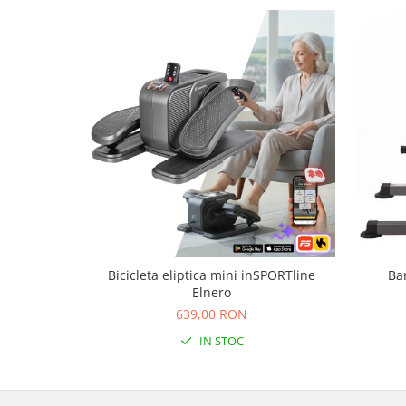
Bariere si protectie laterala pat
Bariere de protectie pat
Porti de siguranta
Carusele patut
Costum carnaval copii
Covoare copii
Dulap si cutii depozitare jucarii
Fotolii copii
Lampi de veghe
Mobilier Birou
Bicicleta eliptica mini inSPORTline
Ba
Sac de dormit copii
Elnero
Sac de dormit 60 cm
639,00 RON
Sac de dormit 70 cm
IN STOC
Sac de dormit 80 cm
Sac de dormit 90 cm