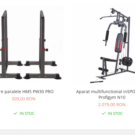
re paralele HMS PW30 PRO
Aparat multifunctional inSP
Profigym N10
509,00 RON
2.079,00 RON
IN STOC
IN STOC