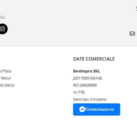
dia
DATE COMERCIALE
 Plata
Besimpro SRL
e Retur
J2011000166146
de Retur
RO 28600889
nr.778
Sancraiu, Covasna
Contacteaza-ne