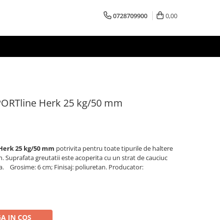
0728709900
0,00
SPORTline Herk 25 kg/50 mm
 Herk 25 kg/50 mm
potrivita pentru toate tipurile de haltere
 Suprafata greutatii este acoperita cu un strat de cauciuc
ra. Grosime: 6 cm; Finisaj: poliuretan. Producator:
A IN COS