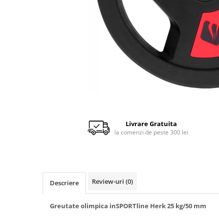
Scaune auto copii de la nastere
Scaune auto 9 kg +
Scaune auto 15 kg +
Inaltatoare auto copii
Scaune auto ISOFIX
Accesorii scaune auto
Scaune de masa
Camera copilului
Livrare Gratuita
Patuturi din lemn
la comenzi de peste 300 lei
Patuturi lemn pana la 120 x 60 cm
Patuturi lemn 140 x 70 cm
Pat copii 160 x 80 cm
Pat tineret
Review-uri
(0)
Descriere
Saltele patut copii
Greutate olimpica inSPORTline Herk 25 kg/50 mm
Saltele mici