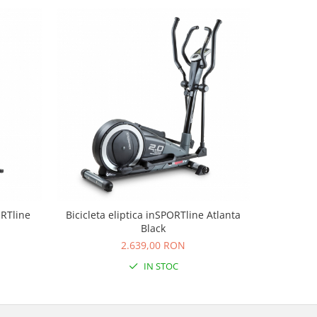
ORTline
Bicicleta eliptica inSPORTline Atlanta
Bicicleta
Black
2.639,00 RON
IN STOC