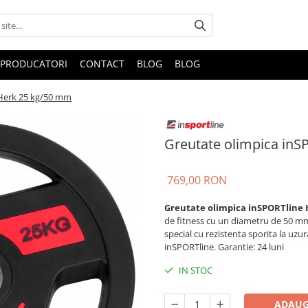
PRODUCATORI
CONTACT
BLOG
BLOG
 Herk 25 kg/50 mm
Greutate olimpica in
769,00 RON
Greutate olimpica inSPORTline
de fitness cu un diametru de 50 mm.
special cu rezistenta sporita la uzu
inSPORTline. Garantie: 24 luni
IN STOC
ADAUG