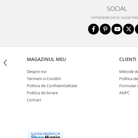
Sac de dormit 100 cm
SOCIAL
Sac de dormit 110 cm
Sac de dormit 120 cm
Urmareste-ne in social me
Sac de dormit 130 cm
Sac de dormit 140 cm
Sac de dormit 150 cm
Sac de dormit tineret
Saltele de infasat
MAGAZINUL MEU
CLIENTI
Biciclete,Triciclete, Masinute,
Despre noi
Metode de
Tractorase, Role
Termeni si Conditii
Politica d
Triciclete copii si adulti
Politica de Confidentialitate
Formular 
Biciclete copii si adulti
Politica de livrare
ANPC
Biciclete copii cu roti 10 inch (2-4
Contact
ani)
Biciclete copii cu roti 12 inch (3-6
ani)
Biciclete copii cu roti 14 inch (3-7
ani)