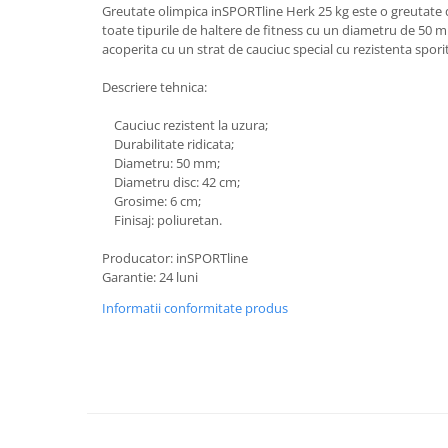
Saltele de la 120 x 60 cm
Greutate olimpica inSPORTline Herk 25 kg este o greutate de
Saltele de la 140 x 70 cm
toate tipurile de haltere de fitness cu un diametru de 50 m
acoperita cu un strat de cauciuc special cu rezistenta sporit
Saltele 127 x 63 cm
Saltele de la 160 x 80 cm
Descriere tehnica:
Saltele gonflabile
Cauciuc rezistent la uzura;
Lenjerii patuturi
Durabilitate ridicata;
Diametru: 50 mm;
Lenjerii patut 120 x 60 cm
Diametru disc: 42 cm;
Lenjerii patut 140 x 70 cm
Grosime: 6 cm;
Lenjerie patuturi tineret
Finisaj: poliuretan.
Baldachin patut
Producator: inSPORTline
Paturici copii
Garantie: 24 luni
Perne copii si mamici
Informatii conformitate produs
Protectii saltea
Tarcuri si patuturi pliabile
Patut pliant copii
Tarc de joaca copii
Comode copii