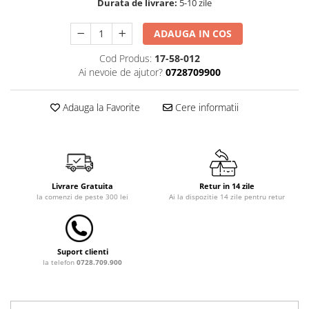
Durata de livrare:
5-10 zile
Dulap si cutii depozitare jucarii
ADAUGA IN COS
Fotolii copii
Cod Produs:
17-58-012
Lampi de veghe
Ai nevoie de ajutor?
0728709900
Mobilier Birou
Sac de dormit copii
Adauga la Favorite
Cere informatii
Sac de dormit 60 cm
Sac de dormit 70 cm
Sac de dormit 80 cm
Sac de dormit 90 cm
Livrare Gratuita
Retur in 14 zile
Sac de dormit 100 cm
la comenzi de peste 300 lei
Ai la dispozitie 14 zile pentru retur
Sac de dormit 110 cm
Sac de dormit 120 cm
Sac de dormit 130 cm
Suport clienti
la telefon
0728.709.900
Sac de dormit 140 cm
Sac de dormit 150 cm
Sac de dormit tineret