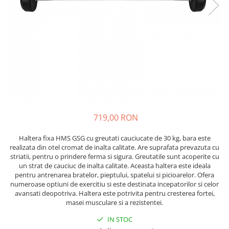
Lenjerii patut 120 x 60 cm
Saltele si Covoare sport Fitness
Trambuline si accesorii
Tensiometre
Papusi si cele necesare
Biciclete fara pedale
Lenjerii patut 140 x 70 cm
sau Yoga
Accesorii Trambuline
Termometre
Trenulete jucarii
Lenjerie patuturi tineret
Casca protectie copii
Scara antrenament
Trambuline
Termometre camera si baie
Baldachin patut
Karturi si masinute cu pedale
Steppere Fitness
Termometre copii si bebe
Paturici copii
Masinute fara pedale
Umidificatoare electrice aer
Perne copii si mamici
Role copii si adulti
Protectii saltea
Scaune de biciclete copii
Tarcuri si patuturi pliabile
Skateboard
Patut pliant copii
719,00 RON
Tarc de joaca copii
Trotinete copii si adulti
Comode copii
Haltera fixa HMS GSG cu greutati cauciucate de 30 kg, bara este
realizata din otel cromat de inalta calitate. Are
suprafata prevazuta cu
Bariere si protectie laterala pat
striatii, pentru o prindere ferma si sigura. Greutatile sunt acoperite cu
un strat de cauciuc de inalta calitate. Aceasta haltera este ideala
Bariere de protectie pat
pentru antrenarea bratelor, pieptului, spatelui si picioarelor. Ofera
Porti de siguranta
numeroase optiuni de exercitiu si este destinata incepatorilor si celor
avansati deopotriva. Haltera este potrivita pentru cresterea fortei,
Carusele patut
masei musculare si a rezistentei.
Costum carnaval copii
IN STOC
Covoare copii