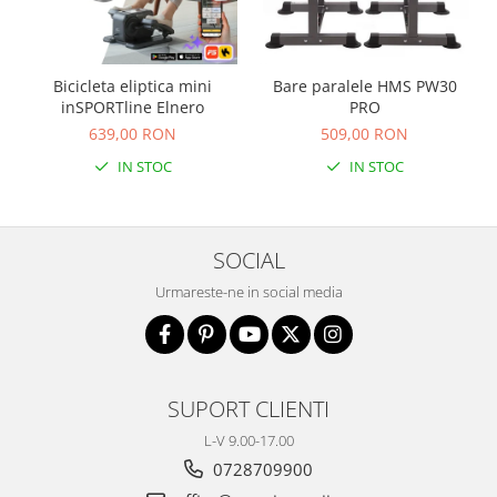
Bicicleta eliptica mini
Bare paralele HMS PW30
inSPORTline Elnero
PRO
639,00 RON
509,00 RON
IN STOC
IN STOC
SOCIAL
Urmareste-ne in social media
SUPORT CLIENTI
L-V 9.00-17.00
0728709900