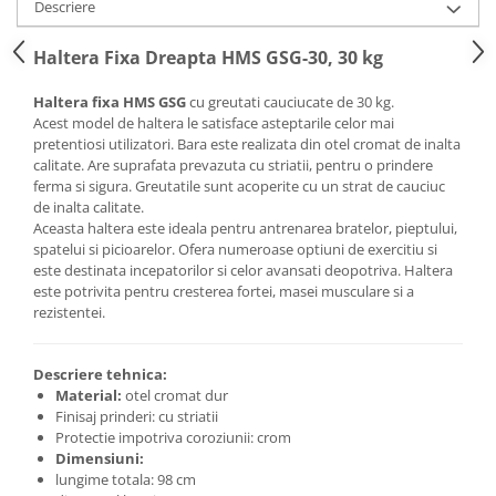
Descriere
Saltele de infasat
Haltera Fixa Dreapta HMS GSG-30, 30 kg
Haltera fixa HMS GSG
cu greutati cauciucate de 30 kg.
Acest model de haltera le satisface asteptarile celor mai
pretentiosi utilizatori. Bara este realizata din otel cromat de inalta
calitate. Are
suprafata prevazuta cu striatii, pentru o prindere
ferma si sigura. Greutatile sunt acoperite cu un strat de cauciuc
de inalta calitate.
Aceasta haltera este ideala pentru antrenarea bratelor, pieptului,
spatelui si picioarelor. Ofera numeroase optiuni de exercitiu si
este destinata incepatorilor si celor avansati deopotriva. Haltera
este potrivita pentru cresterea fortei, masei musculare si a
rezistentei.
Descriere tehnica:
Material:
otel cromat dur
Finisaj prinderi: cu striatii
Protectie impotriva coroziunii: crom
Dimensiuni:
lungime totala: 98 cm