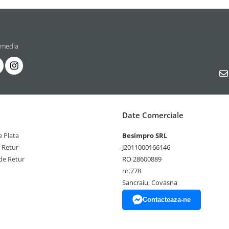
 media
Date Comerciale
 Plata
Besimpro SRL
e Retur
J2011000166146
de Retur
RO 28600889
nr.778
Sancraiu, Covasna
Contacteaza-ne