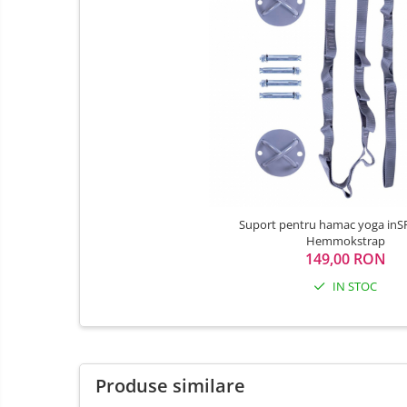
Porti de siguranta
Carusele patut
Costum carnaval copii
Covoare copii
Dulap si cutii depozitare jucarii
Fotolii copii
Lampi de veghe
Mobilier Birou
Suport pentru hamac yoga inS
Sac de dormit copii
Hemmokstrap
149,00 RON
Sac de dormit 60 cm
IN STOC
Sac de dormit 70 cm
Sac de dormit 80 cm
Sac de dormit 90 cm
Sac de dormit 100 cm
Produse similare
Sac de dormit 110 cm