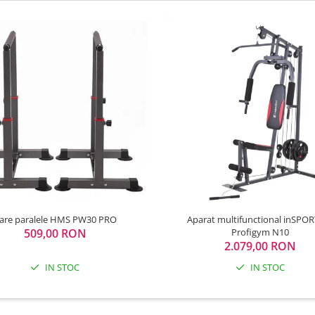
are paralele HMS PW30 PRO
Aparat multifunctional inSPOR
509,00 RON
Profigym N10
2.079,00 RON
IN STOC
IN STOC