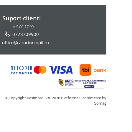
Suport clienti
L-V 9.00-17.00
0728709900
office@caruciorcopii.ro
©Copyright Besimpro SRL 2026
Platforma E-commerce by
Gomag