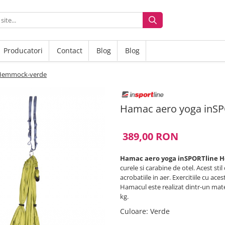
Producatori
Contact
Blog
Blog
 Hemmock-verde
Hamac aero yoga inS
389,00 RON
Hamac aero yoga inSPORTline 
curele si carabine de otel. Acest sti
acrobatiile in aer. Exercitiile cu 
Hamacul este realizat dintr-un mat
kg.
Culoare
:
Verde