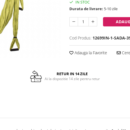
IN STOC
Durata de livrare:
5-10 zile
ADAUG
Cod Produs:
12699IN-1-SADA-3
Adauga la Favorite
Cere 
RETUR IN 14 ZILE
Ai la dispozitie 14 zile pentru retur