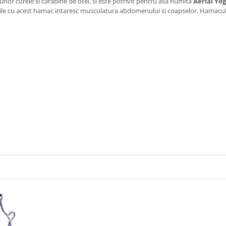
nor curele si carabine de otel, si este potrivit pentru asa numita
Aerial Yo
rcitiile cu acest hamac intaresc musculatura abdomenului si coapselor. Hamacul