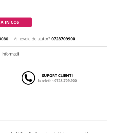
A IN COS
9080
Ai nevoie de ajutor?
0728709900
informatii
SUPORT CLIENTI
la telefon
0728.709.900