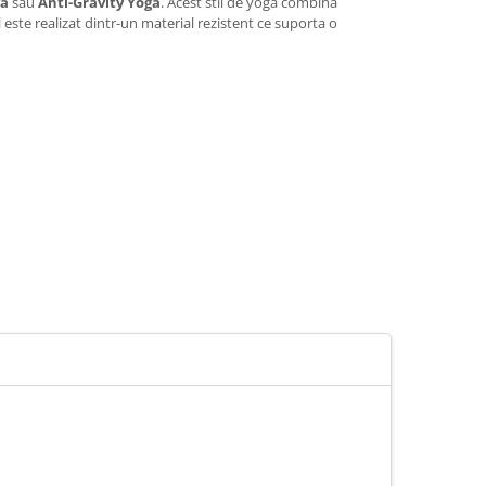
ga
sau
Anti-Gravity Yoga
. Acest stil de yoga combina
 este realizat dintr-un material rezistent ce suporta o