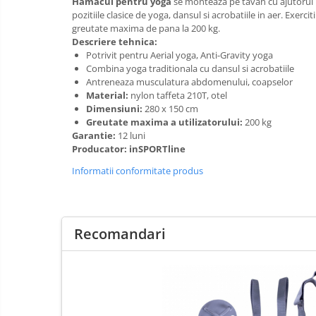
Hamacul pentru yoga
se monteaza pe tavan cu ajutorul u
Saltele de la 160 x 80 cm
pozitiile clasice de yoga, dansul si acrobatiile in aer. Exe
greutate maxima de pana la 200 kg.
Saltele gonflabile
Descriere tehnica:
Lenjerii patuturi
Potrivit pentru Aerial yoga, Anti-Gravity yoga
Combina yoga traditionala cu dansul si acrobatiile
Lenjerii patut 120 x 60 cm
Antreneaza musculatura abdomenului, coapselor
Lenjerii patut 140 x 70 cm
Material:
nylon taffeta 210T, otel
Dimensiuni:
280 x 150 cm
Lenjerie patuturi tineret
Greutate maxima a utilizatorului:
200 kg
Baldachin patut
Garantie:
12 luni
Producator: inSPORTline
Paturici copii
Perne copii si mamici
Informatii conformitate produs
Protectii saltea
Tarcuri si patuturi pliabile
Patut pliant copii
Recomandari
Tarc de joaca copii
Comode copii
Bariere si protectie laterala pat
Bariere de protectie pat