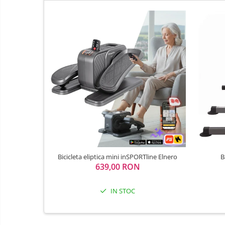
Sac de dormit 120 cm
Sac de dormit 130 cm
Sac de dormit 140 cm
Sac de dormit 150 cm
Sac de dormit tineret
Saltele de infasat
Triciclete copii si adulti
Biciclete copii si adulti
Biciclete copii cu roti 10 inch (2-4
ani)
Biciclete copii cu roti 12 inch (3-6
ani)
Bicicleta eliptica mini inSPORTline Elnero
B
Biciclete copii cu roti 14 inch (3-7
639,00 RON
ani)
Biciclete copii cu roti 16 inch (4-9
IN STOC
ani)
Biciclete copii cu roti 20 inch