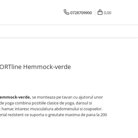
0728709900
0,00
PORTline Hemmock-verde
Hemmock-verde,
se monteaza pe tavan cu ajutorul unor
l de yoga combina pozitiile clasice de yoga, dansul si
acest hamac intaresc musculatura abdomenului si coapselor.
erial rezistent ce suporta o greutate maxima de pana la 200