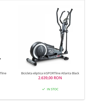
Tline
Bicicleta eliptica inSPORTline Atlanta Black
Bicicleta el
2.639,00 RON
IN STOC