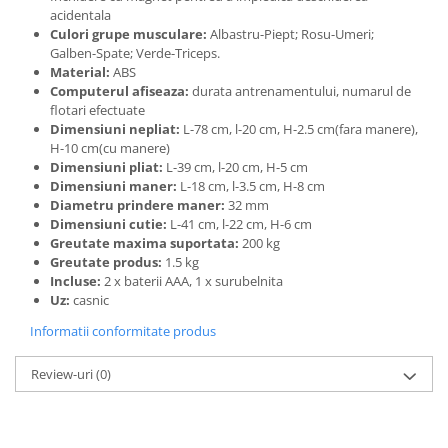
acidentala
Culori grupe musculare:
Albastru-Piept; Rosu-Umeri;
Galben-Spate; Verde-Triceps.
Material:
ABS
Computerul afiseaza:
durata antrenamentului, numarul de
flotari efectuate
Dimensiuni nepliat:
L-78 cm, l-20 cm, H-2.5 cm(fara manere),
H-10 cm(cu manere)
Dimensiuni pliat:
L-39 cm, l-20 cm, H-5 cm
Dimensiuni maner:
L-18 cm, l-3.5 cm, H-8 cm
Diametru prindere maner:
32 mm
Dimensiuni cutie:
L-41 cm, l-22 cm, H-6 cm
Greutate maxima suportata:
200 kg
Greutate produs:
1.5 kg
Incluse:
2 x baterii AAA, 1 x surubelnita
Uz:
casnic
Informatii conformitate produs
Review-uri
(0)