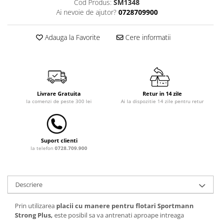
Cod Produs:
SM1348
Ai nevoie de ajutor?
0728709900
Dulap si cutii depozitare jucarii
Fotolii copii
Adauga la Favorite
Cere informatii
Lampi de veghe
Mobilier Birou
Sac de dormit copii
Sac de dormit 60 cm
Livrare Gratuita
Retur in 14 zile
la comenzi de peste 300 lei
Ai la dispozitie 14 zile pentru retur
Sac de dormit 70 cm
Sac de dormit 80 cm
Sac de dormit 90 cm
Sac de dormit 100 cm
Suport clienti
la telefon
0728.709.900
Sac de dormit 110 cm
Sac de dormit 120 cm
Sac de dormit 130 cm
Descriere
Sac de dormit 140 cm
Sac de dormit 150 cm
Prin utilizarea
placii cu manere pentru flotari Sportmann
Strong Plus,
este posibil sa va antrenati aproape intreaga
Sac de dormit tineret