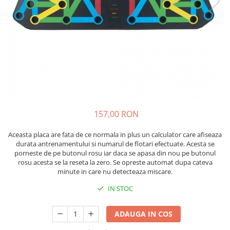
Lenjerii patut 120 x 60 cm
Saltele si Covoare sport Fitness
Trambuline si accesorii
Tensiometre
Papusi si cele necesare
Biciclete fara pedale
Lenjerii patut 140 x 70 cm
sau Yoga
Accesorii Trambuline
Termometre
Trenulete jucarii
Lenjerie patuturi tineret
Casca protectie copii
Scara antrenament
Trambuline
Termometre camera si baie
Baldachin patut
Karturi si masinute cu pedale
Steppere Fitness
Termometre copii si bebe
Paturici copii
Masinute fara pedale
Umidificatoare electrice aer
Perne copii si mamici
Role copii si adulti
Protectii saltea
Scaune de biciclete copii
Tarcuri si patuturi pliabile
Skateboard
Patut pliant copii
157,00 RON
Tarc de joaca copii
Trotinete copii si adulti
Aceasta placa are fata de ce normala in plus un calculator care afiseaza
Comode copii
durata antrenamentului si numarul de flotari efectuate. Acesta se
porneste de pe butonul rosu iar daca se apasa din nou pe butonul
Bariere si protectie laterala pat
rosu acesta se la reseta la zero. Se opreste automat dupa cateva
Bariere de protectie pat
minute in care nu detecteaza miscare.
Porti de siguranta
IN STOC
Carusele patut
Costum carnaval copii
ADAUGA IN COS
Covoare copii