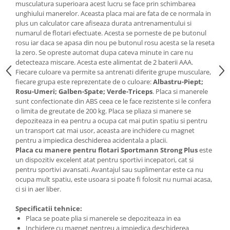
musculatura superioara acest lucru se face prin schimbarea
Saltele de infasat
unghiului manerelor. Aceasta placa mai are fata de ce normala in
plus un calculator care afiseaza durata antrenamentului si
numarul de flotari efectuate. Acesta se porneste de pe butonul
rosu iar daca se apasa din nou pe butonul rosu acesta se la reseta
la zero. Se opreste automat dupa cateva minute in care nu
detecteaza miscare. Acesta este alimentat de 2 baterii AAA.
Fiecare culoare va permite sa antrenati diferite grupe musculare,
fiecare grupa este reprezentate de o culoare:
Albastru-Piept;
Rosu-Umeri; Galben-Spate; Verde-Triceps
. Placa si manerele
sunt confectionate din ABS ceea ce le face rezistente si le confera
o limita de greutate de 200 kg. Placa se pliaza si manere se
depoziteaza in ea pentru a ocupa cat mai putin spatiu si pentru
un transport cat mai usor, aceasta are inchidere cu magnet
pentru a impiedica deschiderea acidentala a placii.
Placa cu manere pentru flotari Sportmann Strong Plus
este
un dispozitiv excelent atat pentru sportivi incepatori, cat si
pentru sportivi avansati. Avantajul sau suplimentar este ca nu
ocupa mult spatiu, este usoara si poate fi folosit nu numai acasa,
ci si in aer liber.
Specificatii tehnice:
Placa se poate plia si manerele se depoziteaza in ea
Inchidere cu magnet pentreu a impiedica deschiderea