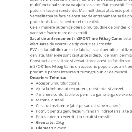
Saltele de la 120 x 60 cm
multifunctional care va va ajuta sa va tonifiati muschii. E
Saltele de la 140 x 70 cm
puterii, vitezei si rezistentei. Mai mult decat atat, este potri
Versatilitatea sa face ca acest sac de antrenament sa fie pot
Saltele 127 x 63 cm
profesionisti, cat si pentru cei recreativi.
Saltele de la 160 x 80 cm
Cele 7 manere puternice ofera o multitudine de prinderi dif
Saltele gonflabile
varietate foarte mare de exercitii.
Sacul de antrenament inSPORTline Fitbag Camu
este 
Lenjerii patuturi
efectuarea de exercitii de tip circuit sau crossfit.
Lenjerii patut 120 x 60 cm
PVC-ul durabil din care este fabricat sacul permite o utiliz
de viata. Manerele sunt captusite si destul de mari, permit
Lenjerii patut 140 x 70 cm
Constructia de calitate si versatilitatea acestuia fac din sac
Lenjerie patuturi tineret
inSPORTline Fitbag Camu un accesoriu popular, potrivit p
Baldachin patut
precum si pentru intarirea tuturor grupurilor de muschi.
Descriere Tehnica:
Paturici copii
Accesoriu multifunctional
Perne copii si mamici
Ajuta la imbunatatirea puterii, rezistentei si vitezei
7 manere confortabile ce permit o gama larga de exercit
Protectii saltea
Material durabil
Tarcuri si patuturi pliabile
Cusaturi rezistente (atat pe sac cat si pe manere)
Potrivit pentru genuflexiuni, fandari, indreptari si alte t
Patut pliant copii
Potrivit pentru exercitii tip circuit si crossfit
Tarc de joaca copii
Greutate:
25kg
Comode copii
Diametru:
25cm