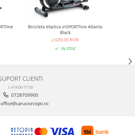
ORTline
Bicicleta eliptica inSPORTline Atlanta
Bicicleta
Black
2.639,00 RON
IN STOC
SUPORT CLIENTI
L-V 9.00-17.00
0728709900
office@caruciorcopii.ro