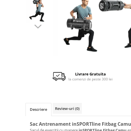
Scaune auto copii de la nastere
Scaune auto 9 kg +
Scaune auto 15 kg +
Inaltatoare auto copii
Scaune auto ISOFIX
Accesorii scaune auto
Scaune de masa
Camera copilului
Livrare Gratuita
Patuturi din lemn
la comenzi de peste 300 lei
Patuturi lemn pana la 120 x 60 cm
Patuturi lemn 140 x 70 cm
Pat copii 160 x 80 cm
Pat tineret
Review-uri
(0)
Descriere
Saltele patut copii
Sac Antrenament inSPORTline Fitbag Camu
Saltele mici
Sacul de exercitii cu manere
inSPORTline Fitbag Camu
es