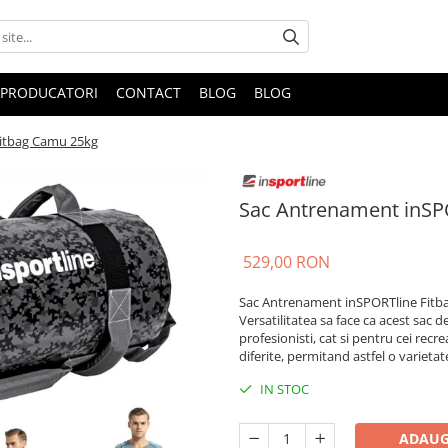
PRODUCATORI
CONTACT
BLOG
BLOG
Fitbag Camu 25kg
Sac Antrenament inSP
529,00 RON
Sac Antrenament inSPORTline Fitbag 
Versatilitatea sa face ca acest sac d
profesionisti, cat si pentru cei recr
diferite, permitand astfel o varietat
IN STOC
ADAUG