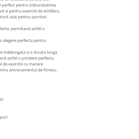
ste perfect pentru imbunatatirea
vit si pentru exercitii de echilibru.
rivit atat pentru sportivii
erite, permitand astfel o
o alegere perfecta pentru
are indelungata si o durata lunga
and astfel o prindere perfecta.
ul de exercitii cu manere
entru antrenamentul de fitness,
ii
ipuri