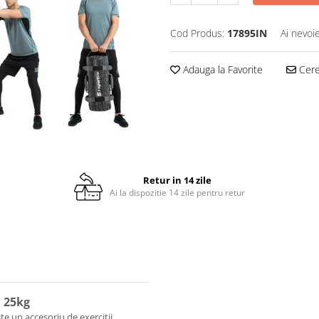
Cod Produs:
17895IN
Ai nevoi
Adauga la Favorite
Cere 
Retur in 14 zile
Ai la dispozitie 14 zile pentru retur
 25kg
te un accesoriu de exercitii