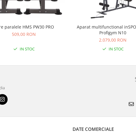
re paralele HMS PW30 PRO
Aparat multifunctional inSP
Profigym N10
509,00 RON
2.079,00 RON
IN STOC
IN STOC
dia
DATE COMERCIALE