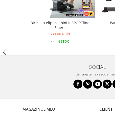
Sac de dormit 100 cm
Sac de dormit 110 cm
Sac de dormit 120 cm
Sac de dormit 130 cm
Bicicleta eliptica mini inSPORTline
Ba
Sac de dormit 140 cm
Elnero
Sac de dormit 150 cm
639,00 RON
Sac de dormit tineret
IN STOC
Saltele de infasat
Biciclete,Triciclete, Masinute,
Tractorase, Role
SOCIAL
Triciclete copii si adulti
Urmareste-ne in social me
Biciclete copii si adulti
Biciclete copii cu roti 10 inch (2-4
ani)
Biciclete copii cu roti 12 inch (3-6
ani)
Biciclete copii cu roti 14 inch (3-7
MAGAZINUL MEU
CLIENTI
ani)