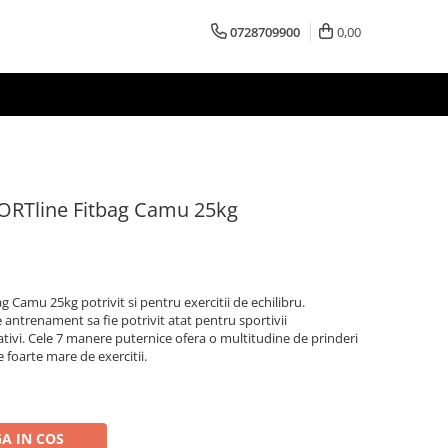
0728709900
0,00
ORTline Fitbag Camu 25kg
Camu 25kg potrivit si pentru exercitii de echilibru.
e antrenament sa fie potrivit atat pentru sportivii
eativi. Cele 7 manere puternice ofera o multitudine de prinderi
e foarte mare de exercitii.
A IN COS