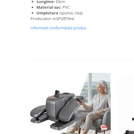
Lungime:
63cm
Bariere si protectie laterala pat
Material sac:
PVC
Umplutura :
spuma, nisip
Bariere de protectie pat
Producator: inSPORTline
Porti de siguranta
Informatii conformitate produs
Carusele patut
Costum carnaval copii
Covoare copii
Dulap si cutii depozitare jucarii
Fotolii copii
Lampi de veghe
Mobilier Birou
Sac de dormit copii
Sac de dormit 60 cm
Sac de dormit 70 cm
Sac de dormit 80 cm
Sac de dormit 90 cm