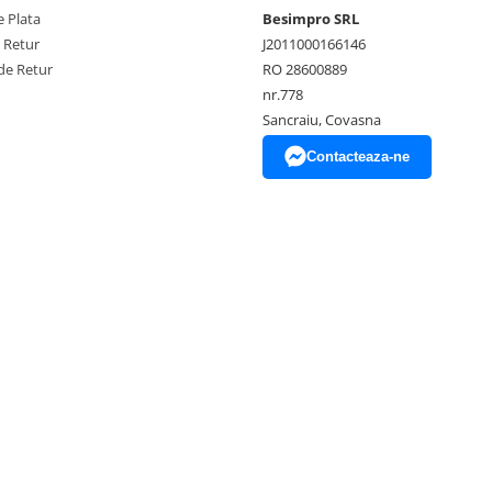
 Plata
Besimpro SRL
e Retur
J2011000166146
de Retur
RO 28600889
nr.778
Sancraiu, Covasna
Contacteaza-ne