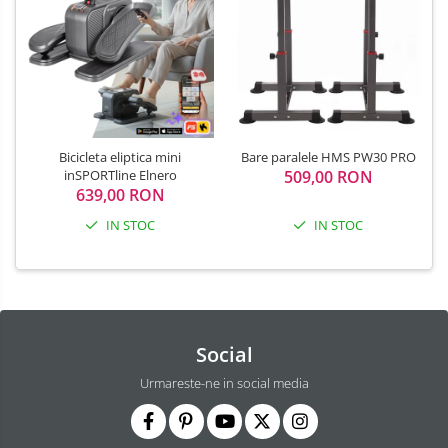
Bicicleta eliptica mini
Bare paralele HMS PW30 PRO
inSPORTline Elnero
509,00 RON
639,00 RON
IN STOC
IN STOC
Social
Urmareste-ne in social media