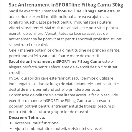
Sac de dormit 120 cm
Sac Antrenament inSPORTline Fitbag Camu 30kg
Sac de dormit 130 cm
Sacul de exercitii cu manere
inSPORTline Fitbag Camu
este un
Sac de dormit 140 cm
accesoriu de exercitii multifunctional care va va ajuta sa va
tonifiati muschii. Este perfect pentru imbunatatirea puterii,
Sac de dormit 150 cm
vitezei si rezistentei. Mai mult decat atat, este potrivit si pentru
Sac de dormit tineret
exercitii de echilibru. Versatilitatea sa face ca acest sac de
antrenament sa fie potrivit atat pentru sportivii profesionisti, cat
Saltele de infasat
si pentru cei recreativi.
Cele 7 manere puternice ofera o multitudine de prinderi diferite,
permitand astfel o varietate foarte mare de exercitii.
Sacul de antrenament inSPORTline Fitbag Camu
este o
alegere perfecta pentru efectuarea de exercitii de tip circuit sau
crossfit.
PVC-ul durabil din care este fabricat sacul permite o utilizare
indelungata si o durata lunga de viata. Manerele sunt captusite si
destul de mari, permitand astfel o prindere perfecta.
Constructia de calitate si versatilitatea acestuia fac din sacul de
exercitii cu manere inSPORTline Fitbag Camu un accesoriu
popular, potrivit pentru antrenamentul de fitness, precum si
pentru intarirea tuturor grupurilor de muschi.
Descriere Tehnica:
Accesoriu multifunctional
Ajuta la imbunatatirea puterii, rezistentei si vitezei