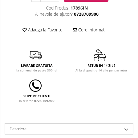
Cod Produs:
17896IN
Costum carnaval copii
Ai nevoie de ajutor?
0728709900
Covoare copii
Adauga la Favorite
Cere informatii
Dulap si cutii depozitare jucarii
Fotolii copii
Lampi de veghe
LIVRARE GRATUITA
RETUR IN 14 ZILE
Mobilier Birou
la comenzi de peste 300 lei
Ai la dispozitie 14 zile pentru retur
Sac de dormit copii
Sac de dormit 60 cm
SUPORT CLIENTI
Sac de dormit 70 cm
la telefon
0728.709.900
Sac de dormit 80 cm
Sac de dormit 90 cm
Sac de dormit 100 cm
Descriere
Sac de dormit 110 cm