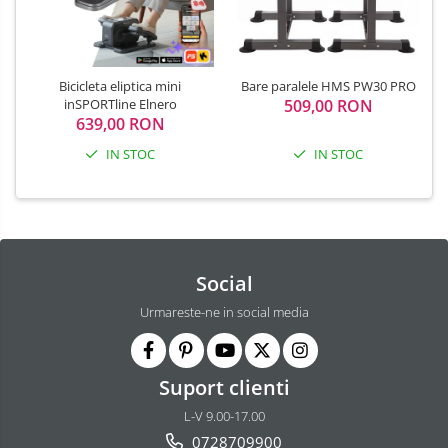
Bicicleta eliptica mini
Bare paralele HMS PW30 PRO
inSPORTline Elnero
509,00 RON
639,00 RON
IN STOC
IN STOC
Social
Urmareste-ne in social media
Suport clienti
L-V 9.00-17.00
0728709900