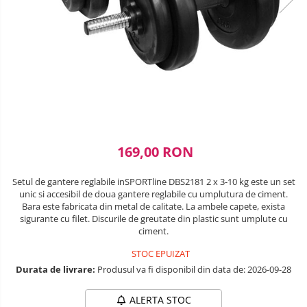
Lenjerii patuturi
SANIUTE
Box
Robot de bucatarie
Biciclete cu roti 28 inch
Masinute
Lenjerii patut 120 x 60 cm
Ski & Snowboard
Mingi fitness si medicinale
Biciclete fara pedale
Sterilizatoare biberoane
Lenjerii patut 140 x 70 cm
Organizator jucarii
Trambuline si accesorii
Saltele si Covoare sport Fitness
Lenjerie patuturi tineret
Casca protectie copii
Tensiometre
Papusi si cele necesare
sau Yoga
Accesorii Trambuline
Baldachin patut
Karturi si masinute cu pedale
Termometre
Trenulete jucarii
Trambuline
Paturici copii
Scara antrenament
Termometre camera si baie
Masinute fara pedale
Perne copii si mamici
Steppere Fitness
Termometre copii si bebe
Protectii saltea
Role copii si adulti
169,00 RON
Umidificatoare electrice aer
Tarcuri si patuturi pliabile
Scaune de biciclete copii
Patut pliant copii
Setul de gantere reglabile inSPORTline DBS2181 2 x 3-10 kg este un set
Skateboard
unic si accesibil de doua gantere reglabile cu umplutura de ciment.
Tarc de joaca copii
Bara este fabricata din metal de calitate. La ambele capete, exista
Trotinete copii si adulti
Comode copii
sigurante cu filet. Discurile de greutate din plastic sunt umplute cu
ciment.
Bariere si protectie laterala pat
STOC EPUIZAT
Bariere de protectie pat
Durata de livrare:
Produsul va fi disponibil din data de: 2026-09-28
Porti de siguranta
ALERTA STOC
Carusele patut