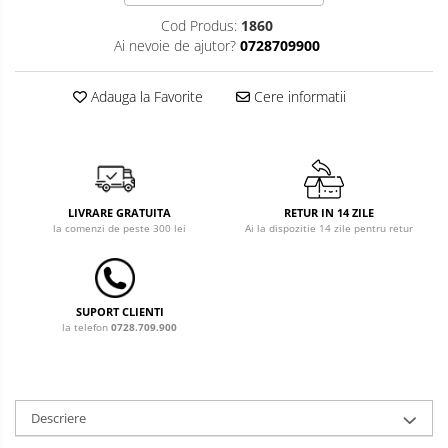
Cod Produs:
1860
Costum carnaval copii
Ai nevoie de ajutor?
0728709900
Covoare copii
Adauga la Favorite
Cere informatii
Dulap si cutii depozitare jucarii
Fotolii copii
Lampi de veghe
LIVRARE GRATUITA
RETUR IN 14 ZILE
Mobilier Birou
la comenzi de peste 300 lei
Ai la dispozitie 14 zile pentru retur
Sac de dormit copii
Sac de dormit 60 cm
SUPORT CLIENTI
Sac de dormit 70 cm
la telefon
0728.709.900
Sac de dormit 80 cm
Sac de dormit 90 cm
Sac de dormit 100 cm
Descriere
Sac de dormit 110 cm