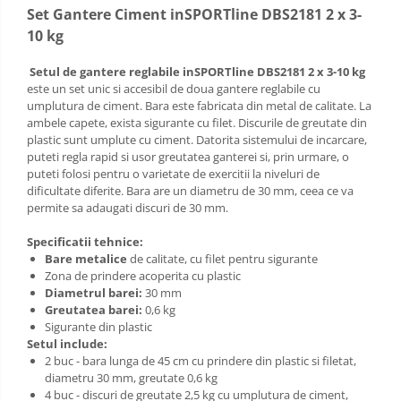
Sac de dormit 120 cm
Set Gantere Ciment inSPORTline DBS2181 2 x 3-
Sac de dormit 130 cm
10 kg
Sac de dormit 140 cm
Setul de gantere reglabile inSPORTline DBS2181 2 x 3-10 kg
Sac de dormit 150 cm
este un set unic si accesibil de doua gantere reglabile cu
Sac de dormit tineret
umplutura de ciment. Bara este fabricata din metal de calitate. La
ambele capete, exista sigurante cu filet. Discurile de greutate din
Saltele de infasat
plastic sunt umplute cu ciment. Datorita sistemului de incarcare,
puteti regla rapid si usor greutatea ganterei si, prin urmare, o
puteti folosi pentru o varietate de exercitii la niveluri de
dificultate diferite. Bara are un diametru de 30 mm, ceea ce va
permite sa adaugati discuri de 30 mm.
Specificatii tehnice:
Bare metalice
de calitate, cu filet pentru sigurante
Zona de prindere acoperita cu plastic
Diametrul barei:
30 mm
Greutatea barei:
0,6 kg
Sigurante din plastic
Setul include:
2 buc - bara lunga de 45 cm cu prindere din plastic si filetat,
diametru 30 mm, greutate 0,6 kg
4 buc - discuri de greutate 2,5 kg cu umplutura de ciment,