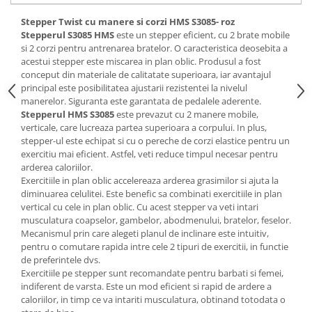
Saltele de infasat
Stepper Twist cu manere si corzi HMS S3085- roz
Stepperul S3085 HMS
este un stepper eficient, cu 2 brate mobile
si 2 corzi pentru antrenarea bratelor. O caracteristica deosebita a
acestui stepper este miscarea in plan oblic. Produsul a fost
conceput din materiale de calitatate superioara, iar avantajul
principal este posibilitatea ajustarii rezistentei la nivelul
manerelor. Siguranta este garantata de pedalele aderente.
Stepperul HMS S3085
este prevazut cu 2 manere mobile,
verticale, care lucreaza partea superioara a corpului. In plus,
stepper-ul este echipat si cu o pereche de corzi elastice pentru un
exercitiu mai eficient. Astfel, veti reduce timpul necesar pentru
arderea caloriilor.
Exercitiile in plan oblic accelereaza arderea grasimilor si ajuta la
diminuarea celulitei. Este benefic sa combinati exercitiile in plan
vertical cu cele in plan oblic. Cu acest stepper va veti intari
musculatura coapselor, gambelor, abodmenului, bratelor, feselor.
Mecanismul prin care alegeti planul de inclinare este intuitiv,
pentru o comutare rapida intre cele 2 tipuri de exercitii, in functie
de preferintele dvs.
Exercitiile pe stepper sunt recomandate pentru barbati si femei,
indiferent de varsta. Este un mod eficient si rapid de ardere a
caloriilor, in timp ce va intariti musculatura, obtinand totodata o