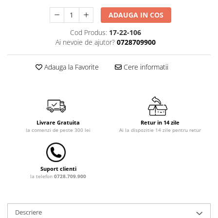
Dulap si cutii depozitare jucarii
ADAUGA IN COS
Fotolii copii
Cod Produs:
17-22-106
Ai nevoie de ajutor?
0728709900
Lampi de veghe
Mobilier Birou
Adauga la Favorite
Cere informatii
Sac de dormit copii
Sac de dormit 60 cm
Sac de dormit 70 cm
Sac de dormit 80 cm
Livrare Gratuita
Retur in 14 zile
Sac de dormit 90 cm
la comenzi de peste 300 lei
Ai la dispozitie 14 zile pentru retur
Sac de dormit 100 cm
Sac de dormit 110 cm
Sac de dormit 120 cm
Suport clienti
Sac de dormit 130 cm
la telefon
0728.709.900
Sac de dormit 140 cm
Sac de dormit 150 cm
Descriere
Sac de dormit tineret