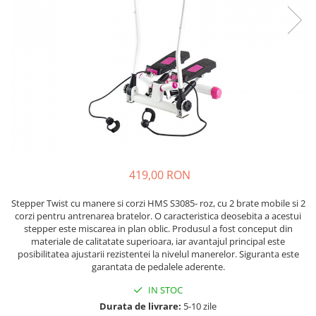
Lenjerii patut 120 x 60 cm
Saltele si Covoare sport Fitness
Trambuline si accesorii
Tensiometre
Papusi si cele necesare
Biciclete fara pedale
Lenjerii patut 140 x 70 cm
sau Yoga
Accesorii Trambuline
Termometre
Trenulete jucarii
Lenjerie patuturi tineret
Casca protectie copii
Scara antrenament
Trambuline
Termometre camera si baie
Baldachin patut
Karturi si masinute cu pedale
Steppere Fitness
Termometre copii si bebe
Paturici copii
Masinute fara pedale
Umidificatoare electrice aer
Perne copii si mamici
Role copii si adulti
Protectii saltea
Scaune de biciclete copii
Tarcuri si patuturi pliabile
Skateboard
Patut pliant copii
Tarc de joaca copii
Trotinete copii si adulti
419,00 RON
Comode copii
Stepper Twist cu manere si corzi HMS S3085- roz, cu 2 brate mobile si 2
Bariere si protectie laterala pat
corzi pentru antrenarea bratelor. O caracteristica deosebita a acestui
stepper este miscarea in plan oblic. Produsul a fost conceput din
Bariere de protectie pat
materiale de calitatate superioara, iar avantajul principal este
Porti de siguranta
posibilitatea ajustarii rezistentei la nivelul manerelor. Siguranta este
garantata de pedalele aderente.
Carusele patut
IN STOC
Costum carnaval copii
Durata de livrare:
5-10 zile
Covoare copii