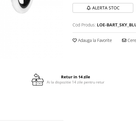
ALERTA STOC
Cod Produs:
LOE-BART_SKY_BL
Adauga la Favorite
Cere 
Retur in 14 zile
Ai la dispozitie 14 zile pentru retur