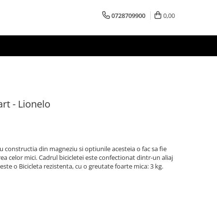
0728709900
0,00
rt - Lionelo
cu constructia din magneziu si optiunile acesteia o fac sa fie
 celor mici. Cadrul bicicletei este confectionat dintr-un aliaj
ste o Bicicleta rezistenta, cu o greutate foarte mica: 3 kg.