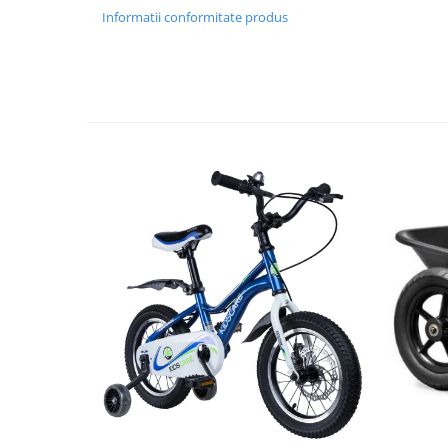
Bariere si protectie laterala pat
Informatii conformitate produs
Bariere de protectie pat
Porti de siguranta
Carusele patut
Costum carnaval copii
Covoare copii
Dulap si cutii depozitare jucarii
Fotolii copii
Lampi de veghe
Mobilier Birou
Sac de dormit copii
Sac de dormit 60 cm
Sac de dormit 70 cm
Sac de dormit 80 cm
Sac de dormit 90 cm