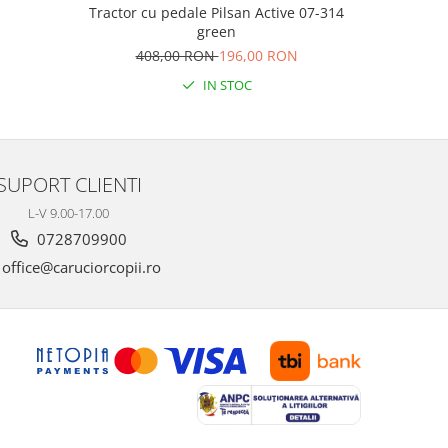
Tractor cu pedale Pilsan Active 07-314
Triciclet
green
Ki
408,00 RON
196,00 RON
IN STOC
SUPORT CLIENTI
L-V 9.00-17.00
0728709900
office@caruciorcopii.ro