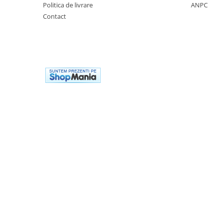
Politica de livrare
ANPC
Biciclete copii cu roti 16 inch (4-9
ani)
Contact
Biciclete copii cu roti 20 inch
Biciclete cu roti 24 inch
Biciclete cu roti 26 inch
Biciclete cu roti 27 inch
Biciclete cu roti 28 inch
Biciclete fara pedale
Casca protectie copii
Karturi si masinute cu pedale
Masinute fara pedale
Role copii si adulti
Scaune de biciclete copii
Skateboard
Trotinete copii si adulti
Masinute si motociclete electrice