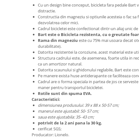
Saltele de la 120 x 60 cm
Cu un design bine conceput, bicicleta fara pedale Bart v
Saltele de la 140 x 70 cm
distractie.
Constructia din magneziu si optiunile acesteia o fac sa
Saltele 127 x 63 cm
dezvolatrea celor mici.
Saltele de la 160 x 80 cm
Cadrul bicicletei este confectionat dintr-un aliaj unic 
Saltele gonflabile
Bart este o Bicicleta rezistenta, cu o greutate foar
Rama din magneziu
este cu 75% mai usoara decat otel
Lenjerii patuturi
durabilitate).
Lenjerii patut 120 x 60 cm
Datorita rezistentei la coroziune, acest material este uti
Structura cadrului este, de asemenea, foarte utila in re
Lenjerii patut 140 x 70 cm
ca un amortizor natural.
Lenjerie patuturi tineret
Datorita scaunului si ghidonului reglabile, Bart este conf
Baldachin patut
Pe manere exista huse antiderapante ce faciliteaza con
Cadrul are o forma speciala in partea de jos ce serveste 
Paturici copii
maner pentru transportul bicicletei.
Perne copii si mamici
Rotile sunt din spuma EVA.
Caracteristici:
Protectii saltea
dimensiunea produsului: 39 x 88 x 50-57 cm;
Tarcuri si patuturi pliabile
manerul este ajustabil: 50- 57 cm;
saua este ajustabila: 35- 43 cm;
Patut pliant copii
potrivit de la 2 ani pana la 30 kg.
Tarc de joaca copii
cerificat SGS;
Comode copii
Producator: Lionelo.