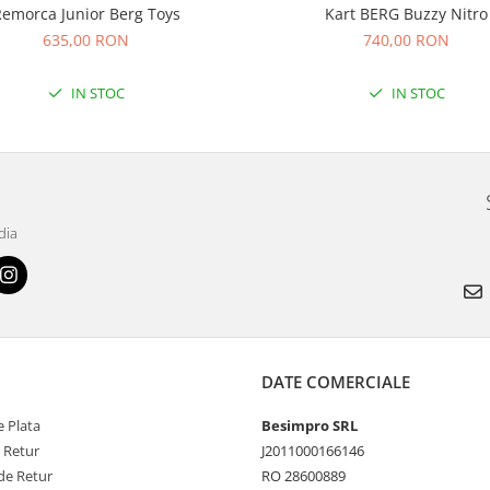
emorca Junior Berg Toys
Kart BERG Buzzy Nitro
635,00 RON
740,00 RON
IN STOC
IN STOC
dia
DATE COMERCIALE
 Plata
Besimpro SRL
e Retur
J2011000166146
de Retur
RO 28600889