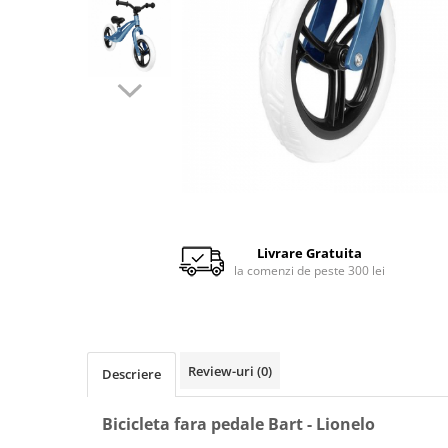
Scaune auto copii de la nastere
Scaune auto 9 kg +
Scaune auto 15 kg +
Inaltatoare auto copii
Scaune auto ISOFIX
Accesorii scaune auto
Scaune de masa
Camera copilului
Livrare Gratuita
Patuturi din lemn
la comenzi de peste 300 lei
Patuturi lemn pana la 120 x 60 cm
Patuturi lemn 140 x 70 cm
Pat copii 160 x 80 cm
Pat tineret
Review-uri
(0)
Descriere
Saltele patut copii
Bicicleta fara pedale Bart - Lionelo
Saltele mici