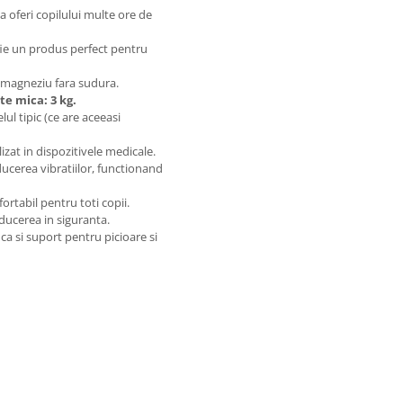
a oferi copilului multe ore de
 fie un produs perfect pentru
de magneziu fara sudura.
te mica: 3 kg.
ul tipic (ce are aceeasi
lizat in dispozitivele medicale.
ducerea vibratiilor, functionand
ortabil pentru toti copii.
ducerea in siguranta.
ca si suport pentru picioare si