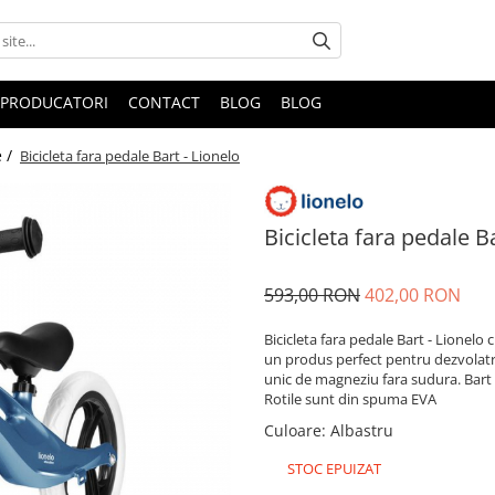
PRODUCATORI
CONTACT
BLOG
BLOG
e /
Bicicleta fara pedale Bart - Lionelo
Bicicleta fara pedale Ba
593,00 RON
402,00 RON
Bicicleta fara pedale Bart - Lionelo 
un produs perfect pentru dezvolatrea
unic de magneziu fara sudura. Bart e
Rotile sunt din spuma EVA
Culoare
:
Albastru
STOC EPUIZAT