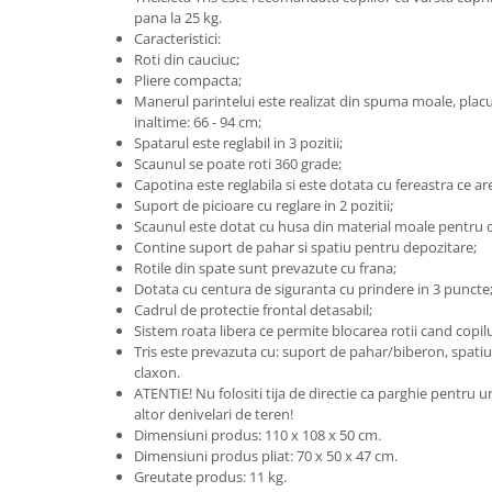
Saltele de la 120 x 60 cm
pana la 25 kg.
Saltele de la 140 x 70 cm
Caracteristici:
Roti din cauciuc;
Saltele 127 x 63 cm
Pliere compacta;
Saltele de la 160 x 80 cm
Manerul parintelui este realizat din spuma moale, placut
Saltele gonflabile
inaltime: 66 - 94 cm;
Spatarul este reglabil in 3 pozitii;
Lenjerii patuturi
Scaunul se poate roti 360 grade;
Lenjerii patut 120 x 60 cm
Capotina este reglabila si este dotata cu fereastra ce ar
Suport de picioare cu reglare in 2 pozitii;
Lenjerii patut 140 x 70 cm
Scaunul este dotat cu husa din material moale pentru o 
Lenjerie patuturi tineret
Contine suport de pahar si spatiu pentru depozitare;
Baldachin patut
Rotile din spate sunt prevazute cu frana;
Dotata cu centura de siguranta cu prindere in 3 puncte
Paturici copii
Cadrul de protectie frontal detasabil;
Perne copii si mamici
Sistem roata libera ce permite blocarea rotii cand copil
Tris este prevazuta cu: suport de pahar/biberon, spati
Protectii saltea
claxon.
Tarcuri si patuturi pliabile
ATENTIE! Nu folositi tija de directie ca parghie pentru ur
altor denivelari de teren!
Patut pliant copii
Dimensiuni produs: 110 x 108 x 50 cm.
Tarc de joaca copii
Dimensiuni produs pliat: 70 x 50 x 47 cm.
Comode copii
Greutate produs: 11 kg.