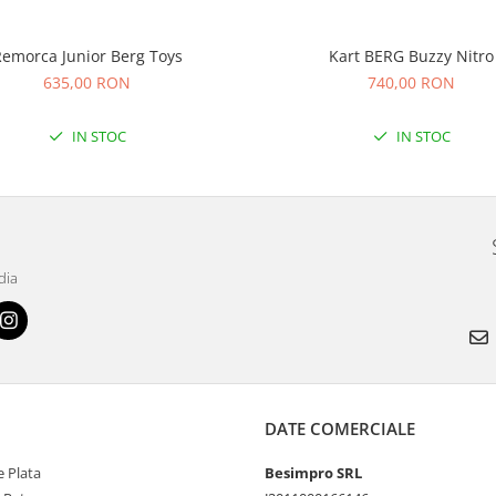
emorca Junior Berg Toys
Kart BERG Buzzy Nitro
635,00 RON
740,00 RON
IN STOC
IN STOC
dia
DATE COMERCIALE
 Plata
Besimpro SRL