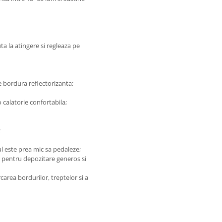
a la atingere si regleaza pe
e bordura reflectorizanta;
calatorie confortabila;
;
ul este prea mic sa pedaleze;
u pentru depozitare generos si
carea bordurilor, treptelor si a