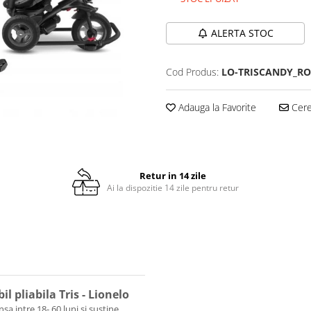
ALERTA STOC
Cod Produs:
LO-TRISCANDY_RO
Adauga la Favorite
Cere 
Retur in 14 zile
Ai la dispozitie 14 zile pentru retur
l pliabila Tris - Lionelo
sa intre 18- 60 luni si sustine