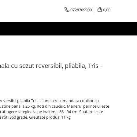
0728709900
0,00
la cu sezut reversibil, pliabila, Tris -
reversibil pliabila Tris - Lionelo recomandata copiilor cu
sustine pana la 25 kg. Roti din cauciuc. Manerul parintelui este
 atingere si regleaza pe inaltime: 66 - 94 cm. Spatarul este
te roti 360 grade. Greutate produs: 11 kg