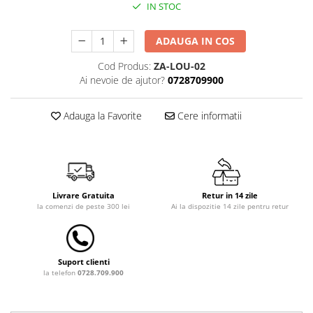
IN STOC
Dulap si cutii depozitare jucarii
Fotolii copii
ADAUGA IN COS
Lampi de veghe
Cod Produs:
ZA-LOU-02
Ai nevoie de ajutor?
0728709900
Mobilier Birou
Sac de dormit copii
Adauga la Favorite
Cere informatii
Sac de dormit 60 cm
Sac de dormit 70 cm
Sac de dormit 80 cm
Sac de dormit 90 cm
Livrare Gratuita
Retur in 14 zile
Sac de dormit 100 cm
la comenzi de peste 300 lei
Ai la dispozitie 14 zile pentru retur
Sac de dormit 110 cm
Sac de dormit 120 cm
Sac de dormit 130 cm
Suport clienti
Sac de dormit 140 cm
la telefon
0728.709.900
Sac de dormit 150 cm
Sac de dormit tineret