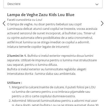
Descriere
Saltele de infasat
Lampa de Veghe Zazu Kids Lou Blue
Faceti cunostinta cu Lou!
O lampa de veghe, nu doar pentru bebelusi sau copii!
Lumineaza delicat atunci cand copilul se trezeste, vocea acestuia
activand senzorul de sunet incorporat, al bufnitei Lou. Timer-ul
cu oprire automata ofera posibilitatea de a seta cronometrul,
astfel incat lumina sa se stinga imediat ce copilul a adormit.
Inlatura temerile copiilor legate de intuneric!
2 lumini in 1.
Bufnita si inelul exterior reprezinta doua lumini
separate. Utilizati-le impreuna pentru o lumina mai stralucitoare
sau separat, pentru o lumina difuza.
Bufnita si inelul exterior au luminozitate reglabila: alegeti
intensitatea dorita : lumina slaba sau ambientala.
Utilizare :
Mergand la culcare:Inainte de culcare, il puteti folosi pe LOU
ca lumina de camera pentru a va imbraca pijamalele sau
pentru a citi o carte copilului dumneavoastra.
Adormind :Micsorati luminozitatea pentru a adormi mai usor
si, daca doriti, setati bufnita Lou sa se stinga automat dupa 30