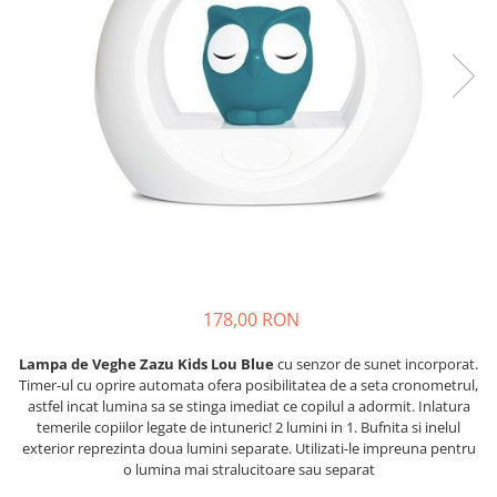
Lenjerii patut 120 x 60 cm
Saltele si Covoare sport Fitness
Trambuline si accesorii
Tensiometre
Papusi si cele necesare
Biciclete fara pedale
Lenjerii patut 140 x 70 cm
sau Yoga
Accesorii Trambuline
Termometre
Trenulete jucarii
Lenjerie patuturi tineret
Casca protectie copii
Scara antrenament
Trambuline
Termometre camera si baie
Baldachin patut
Karturi si masinute cu pedale
Steppere Fitness
Termometre copii si bebe
Paturici copii
Masinute fara pedale
Umidificatoare electrice aer
Perne copii si mamici
Role copii si adulti
Protectii saltea
Scaune de biciclete copii
Tarcuri si patuturi pliabile
Skateboard
Patut pliant copii
Tarc de joaca copii
Trotinete copii si adulti
Comode copii
178,00 RON
Bariere si protectie laterala pat
Lampa de Veghe Zazu Kids Lou Blue
cu senzor de sunet incorporat.
Bariere de protectie pat
Timer-ul cu oprire automata ofera posibilitatea de a seta cronometrul,
Porti de siguranta
astfel incat lumina sa se stinga imediat ce copilul a adormit. Inlatura
Carusele patut
temerile copiilor legate de intuneric! 2 lumini in 1. Bufnita si inelul
exterior reprezinta doua lumini separate. Utilizati-le impreuna pentru
Costum carnaval copii
o lumina mai stralucitoare sau separat
Covoare copii