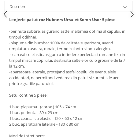
Saltele de infasat
Descriere
Lenjerie patut roz Hubners Ursulet Somn Usor 5 piese
-perinuta subtire, asigurand astfel inaltimea optima al capului, in
timpul odihnei.
-plapuma din bumbac 100% de calitate superioara, avand
umplutura usoara, moale, termoizolanta si non-alergica.
-cearceaf cu elastic, asigura o intindere perfecta si ramane fixa in
timpul miscarii copilului, destinata saltelelor cu o grosime de la 7
la 12 cm.
-aparatoare laterale, protejand astfel copilul de eventualele
accidentari, nepermitand vederea din patut si curentii de aer
printre gratiile patutului.
Setul contine 5 piese:
1 buc. plapuma - (aprox.) 105 x 74 cm
1 buc. perinuta - 39 x 29 cm
1 buc. cearsaf cu elastic - 120 x 60 x 12 cm
2 buc. aparatoare laterale - 180 x 30 cm
Mod de Intretinere: