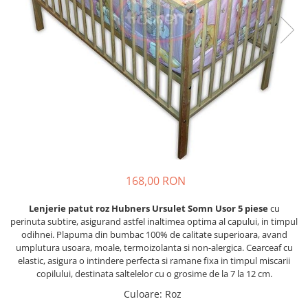
Lenjerii patut 120 x 60 cm
Saltele si Covoare sport Fitness
Trambuline si accesorii
Tensiometre
Papusi si cele necesare
Biciclete fara pedale
Lenjerii patut 140 x 70 cm
sau Yoga
Accesorii Trambuline
Termometre
Trenulete jucarii
Lenjerie patuturi tineret
Casca protectie copii
Scara antrenament
Trambuline
Termometre camera si baie
Baldachin patut
Karturi si masinute cu pedale
Steppere Fitness
Termometre copii si bebe
Paturici copii
Masinute fara pedale
Umidificatoare electrice aer
Perne copii si mamici
Role copii si adulti
Protectii saltea
Scaune de biciclete copii
Tarcuri si patuturi pliabile
Skateboard
Patut pliant copii
Tarc de joaca copii
Trotinete copii si adulti
168,00 RON
Comode copii
Bariere si protectie laterala pat
Lenjerie patut roz Hubners Ursulet Somn Usor 5 piese
cu
perinuta subtire, asigurand astfel inaltimea optima al capului, in timpul
Bariere de protectie pat
odihnei. Plapuma din bumbac 100% de calitate superioara, avand
Porti de siguranta
umplutura usoara, moale, termoizolanta si non-alergica. Cearceaf cu
elastic, asigura o intindere perfecta si ramane fixa in timpul miscarii
Carusele patut
copilului, destinata saltelelor cu o grosime de la 7 la 12 cm.
Costum carnaval copii
Culoare
:
Roz
Covoare copii