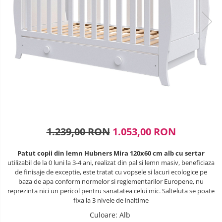
Lenjerii patuturi
SANIUTE
Box
Robot de bucatarie
Biciclete cu roti 28 inch
Masinute
Lenjerii patut 120 x 60 cm
Ski & Snowboard
Mingi fitness si medicinale
Biciclete fara pedale
Sterilizatoare biberoane
Lenjerii patut 140 x 70 cm
Organizator jucarii
Trambuline si accesorii
Saltele si Covoare sport Fitness
Lenjerie patuturi tineret
Casca protectie copii
Tensiometre
Papusi si cele necesare
sau Yoga
Accesorii Trambuline
Baldachin patut
Karturi si masinute cu pedale
Termometre
Trenulete jucarii
Trambuline
Paturici copii
Scara antrenament
Termometre camera si baie
Masinute fara pedale
Perne copii si mamici
Steppere Fitness
Termometre copii si bebe
Protectii saltea
Role copii si adulti
Umidificatoare electrice aer
Tarcuri si patuturi pliabile
Scaune de biciclete copii
Patut pliant copii
1.239,00 RON
1.053,00 RON
Skateboard
Tarc de joaca copii
Patut copii din lemn Hubners Mira 120x60 cm alb cu sertar
Trotinete copii si adulti
Comode copii
utilizabil de la 0 luni la 3-4 ani, realizat din pal si lemn masiv, beneficiaza
de finisaje de exceptie, este tratat cu vopsele si lacuri ecologice pe
Bariere si protectie laterala pat
baza de apa conform normelor si reglementarilor Europene, nu
reprezinta nici un pericol pentru sanatatea celui mic. Salteluta se poate
Bariere de protectie pat
fixa la 3 nivele de inaltime
Porti de siguranta
Culoare
:
Alb
Carusele patut