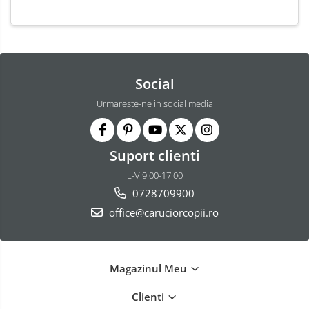
Social
Urmareste-ne in social media
Suport clienti
L-V 9.00-17.00
0728709900
office@caruciorcopii.ro
Magazinul Meu
Clienti