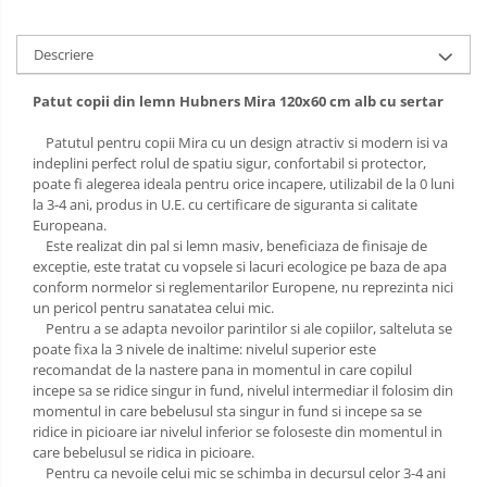
Sac de dormit 120 cm
Sac de dormit 130 cm
Descriere
Sac de dormit 140 cm
Sac de dormit 150 cm
Patut copii din lemn Hubners Mira 120x60 cm alb cu sertar
Sac de dormit tineret
Patutul pentru copii Mira cu un design atractiv si modern isi va
Saltele de infasat
indeplini perfect rolul de spatiu sigur, confortabil si protector,
poate fi alegerea ideala pentru orice incapere, utilizabil de la 0 luni
la 3-4 ani, produs in U.E. cu certificare de siguranta si calitate
Europeana.
Este realizat din pal si lemn masiv, beneficiaza de finisaje de
exceptie, este tratat cu vopsele si lacuri ecologice pe baza de apa
conform normelor si reglementarilor Europene, nu reprezinta nici
un pericol pentru sanatatea celui mic.
Pentru a se adapta nevoilor parintilor si ale copiilor, salteluta se
poate fixa la 3 nivele de inaltime: nivelul superior este
recomandat de la nastere pana in momentul in care copilul
incepe sa se ridice singur in fund, nivelul intermediar il folosim din
momentul in care bebelusul sta singur in fund si incepe sa se
ridice in picioare iar nivelul inferior se foloseste din momentul in
care bebelusul se ridica in picioare.
Pentru ca nevoile celui mic se schimba in decursul celor 3-4 ani