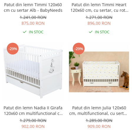
Patut din lemn Timmi 120x60
Patut din lemn Timmi Heart
cm cu sertar Alb - BabyNeeds
120x60 cm, cu sertar, cu roti,
din lemn de pin, MDF,
1.241,00 RON
1.271,00 RON
Somiera reglabila, Alb - Qmini
875,00 RON
896,00 RON
IN STOC
IN STOC
-29%
-29%
Patut din lemn Nadia II Girafa
Patut din lemn Julia 120x60
120x60 cm multifunctional cu
cm, multifunctional, cu sertar,
sertar Alb - Babyneeds
Alb - Qmini
1.279,00 RON
1.289,00 RON
902,00 RON
909,00 RON