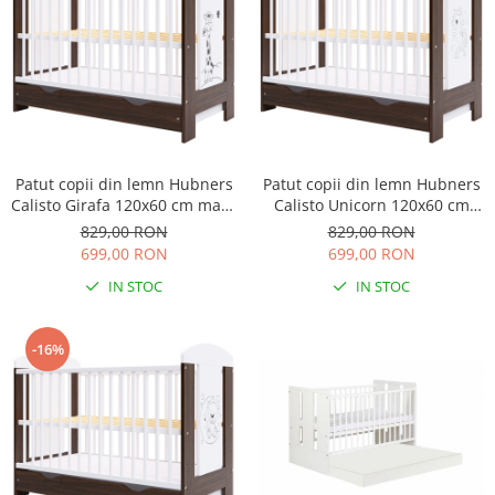
Patut copii din lemn Hubners
Patut copii din lemn Hubners
Calisto Girafa 120x60 cm maro
Calisto Unicorn 120x60 cm
cu sertar
maro cu sertar
829,00 RON
829,00 RON
699,00 RON
699,00 RON
IN STOC
IN STOC
-16%