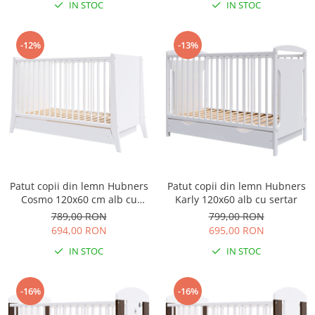
IN STOC
IN STOC
Saltele de infasat
-12%
-13%
Patut copii din lemn Hubners
Patut copii din lemn Hubners
Cosmo 120x60 cm alb cu
Karly 120x60 alb cu sertar
sertar
789,00 RON
799,00 RON
694,00 RON
695,00 RON
IN STOC
IN STOC
-16%
-16%