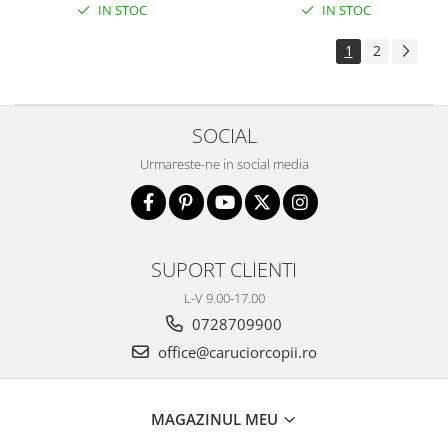
IN STOC
IN STOC
1
2
SOCIAL
Urmareste-ne in social media
SUPORT CLIENTI
L-V 9.00-17.00
0728709900
office@caruciorcopii.ro
MAGAZINUL MEU