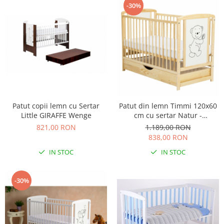
-30%
Patut copii lemn cu Sertar
Patut din lemn Timmi 120x60
Little GIRAFFE Wenge
cm cu sertar Natur -
BabyNeeds
821,00 RON
1.189,00 RON
838,00 RON
IN STOC
IN STOC
-30%