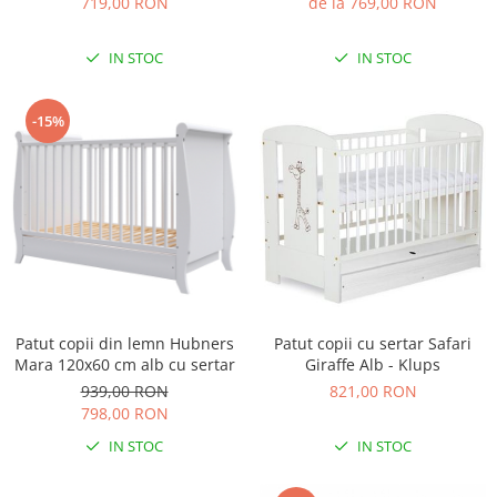
719,00 RON
de la 769,00 RON
IN STOC
IN STOC
-15%
Patut copii cu sertar Safari
Patut copii din lemn Hubners
Giraffe Alb - Klups
Mara 120x60 cm alb cu sertar
821,00 RON
939,00 RON
798,00 RON
IN STOC
IN STOC