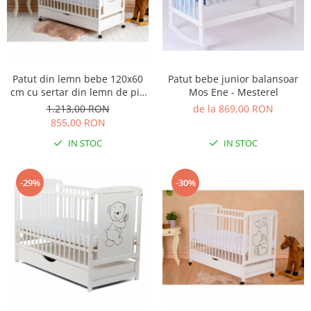
Patut bebe junior balansoar
Patut din lemn bebe 120x60
Mos Ene - Mesterel
cm cu sertar din lemn de pin
si mdf Alb Qmini Timmi
de la 869,00 RON
1.213,00 RON
Elephant
855,00 RON
IN STOC
IN STOC
-29%
-30%