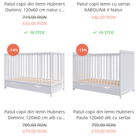
Patut copii din lemn Hubners
Patut copii lemn cu sertar
Dulap si cutii depozitare jucarii
Dominic 120x60 cm natur cu
KAROLINA II Natur
sertar
719,00 RON
646,00 RON
Fotolii copii
633,00 RON
Lampi de veghe
IN STOC
IN STOC
Mobilier Birou
Sac de dormit copii
-14%
-15%
Sac de dormit 60 cm
Sac de dormit 70 cm
Sac de dormit 80 cm
Sac de dormit 90 cm
Sac de dormit 100 cm
Sac de dormit 110 cm
Sac de dormit 120 cm
Patut copii din lemn Hubners
Patut copii din lemn Hubners
Sac de dormit 130 cm
Dominic 120x60 cm alb cu
Paula 120x60 alb cu sertar
Sac de dormit 140 cm
sertar
789,00 RON
799,00 RON
Sac de dormit 150 cm
679,00 RON
679,00 RON
Sac de dormit tineret