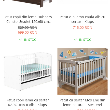
Patut din lemn Paula Alb cu
Patut copii din lemn Hubners
sertar - Klups
Calisto Ursulet 120x60 cm
maro cu sertar
715,00 RON
829,00 RON
699,00 RON
IN STOC
IN STOC
Patut copii lemn cu sertar
Patut cu sertar Mos Ene din
KAROLINA II Alb - Klups
lemn natural - Mesterel