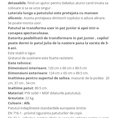
detasabile
, fiind un ajutor pentru bebelus atunci cand invata sa
coboare si sa se urce singur .
Laterala lunga a patutului este protejata cu manson
siliconic.
Acesta protejeaza dintisorii copilului si aduce alinare.
Se poate monta usor.
Patutul se transforma usor in pat junior si apoi intr-o
canapea spectaculoasa.
Datorita posibilitatii de transformare in pat junior ,
copilul
poate dormi in patul Julia de la nastere pana la varsta de 5-
6 ani.
Este stabil si sigur.
Gratarul de sustinere este foarte rezistent.
Date tehnice:
Dimensiuni interioare
: 120 cm x 60 cm x 89.5 cm
Dimensiuni exterioare
: 124 cm x 65 cm x 89.5 cm.
Inaltimea pentru suportul de saltea
, masurat de la podea:
20
cm, 37 cm , 54 cm.
Inaltime patut
: 89.5 cm.
Material:
PIN solid + MDF (blaturile patutului).
Greutate
: 22 kg.
Culoare : Alb.
Patutul indeplineste standardele europene stricte:
EN 716-1 - privind siguranta patuturilor de copii.