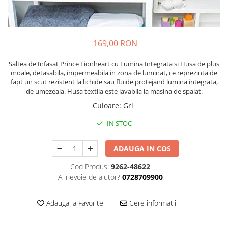
Lenjerii patut 120 x 60 cm
Saltele si Covoare sport Fitness
Trambuline si accesorii
Tensiometre
Papusi si cele necesare
Biciclete fara pedale
Lenjerii patut 140 x 70 cm
sau Yoga
Accesorii Trambuline
Termometre
Trenulete jucarii
Lenjerie patuturi tineret
Casca protectie copii
Scara antrenament
Trambuline
Termometre camera si baie
Baldachin patut
169,00 RON
Karturi si masinute cu pedale
Steppere Fitness
Termometre copii si bebe
Paturici copii
Masinute fara pedale
Saltea de Infasat Prince Lionheart cu Lumina Integrata si Husa de plus
Umidificatoare electrice aer
Perne copii si mamici
moale, detasabila, impermeabila in zona de luminat, ce reprezinta de
Role copii si adulti
Protectii saltea
fapt un scut rezistent la lichide sau fluide protejand lumina integrata,
de umezeala. Husa textila este lavabila la masina de spalat.
Scaune de biciclete copii
Tarcuri si patuturi pliabile
Culoare
:
Gri
Skateboard
Patut pliant copii
Tarc de joaca copii
Trotinete copii si adulti
IN STOC
Comode copii
ADAUGA IN COS
Bariere si protectie laterala pat
Cod Produs:
9262-48622
Bariere de protectie pat
Ai nevoie de ajutor?
0728709900
Porti de siguranta
Carusele patut
Adauga la Favorite
Cere informatii
Costum carnaval copii
Covoare copii