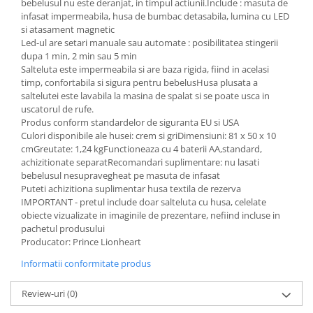
bebelusul nu este deranjat, in timpul actiunii.Include : masuta de
infasat impermeabila, husa de bumbac detasabila, lumina cu LED
si atasament magnetic
Led-ul are setari manuale sau automate : posibilitatea stingerii
dupa 1 min, 2 min sau 5 min
Salteluta este impermeabila si are baza rigida, fiind in acelasi
timp, confortabila si sigura pentru bebelusHusa plusata a
saltelutei este lavabila la masina de spalat si se poate usca in
uscatorul de rufe.
Produs conform standardelor de siguranta EU si USA
Culori disponibile ale husei: crem si griDimensiuni: 81 x 50 x 10
cmGreutate: 1,24 kgFunctioneaza cu 4 baterii AA,standard,
achizitionate separatRecomandari suplimentare: nu lasati
bebelusul nesupravegheat pe masuta de infasat
Puteti achizitiona suplimentar husa textila de rezerva
IMPORTANT - pretul include doar salteluta cu husa, celelate
obiecte vizualizate in imaginile de prezentare, nefiind incluse in
pachetul produsului
Producator: Prince Lionheart
Informatii conformitate produs
Review-uri
(0)