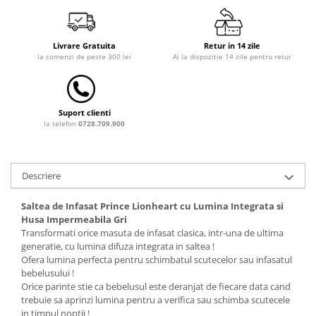
Dulap si cutii depozitare jucarii
Fotolii copii
Livrare Gratuita
Retur in 14 zile
la comenzi de peste 300 lei
Ai la dispozitie 14 zile pentru retur
Lampi de veghe
Mobilier Birou
Sac de dormit copii
Suport clienti
la telefon
0728.709.900
Sac de dormit 60 cm
Sac de dormit 70 cm
Sac de dormit 80 cm
Descriere
Sac de dormit 90 cm
Sac de dormit 100 cm
Saltea de Infasat Prince Lionheart cu Lumina Integrata si
Sac de dormit 110 cm
Husa Impermeabila Gri
Transformati orice masuta de infasat clasica, intr-una de ultima
Sac de dormit 120 cm
generatie, cu lumina difuza integrata in saltea !
Sac de dormit 130 cm
Ofera lumina perfecta pentru schimbatul scutecelor sau infasatul
bebelusului !
Sac de dormit 140 cm
Orice parinte stie ca bebelusul este deranjat de fiecare data cand
Sac de dormit 150 cm
trebuie sa aprinzi lumina pentru a verifica sau schimba scutecele
Sac de dormit tineret
in timpul noptii !