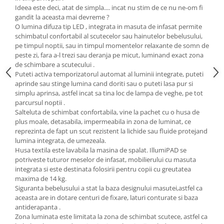
Ideea este deci, atat de simpla.... incat nu stim de ce nu ne-om fi
Saltele de infasat
gandit la aceasta mai devreme ?
O lumina difuza tip LED , integrata in masuta de infasat permite
schimbatul confortabil al scutecelor sau hainutelor bebelusului,
pe timpul noptii, sau in timpul momentelor relaxante de somn de
peste zi, fara a-l trezi sau deranja pe micut, luminand exact zona
de schimbare a scutecului .
Puteti activa temporizatorul automat al luminii integrate, puteti
aprinde sau stinge lumina cand doriti sau o puteti lasa pur si
simplu aprinsa, astfel incat sa tina loc de lampa de veghe, pe tot
parcursul noptii .
Salteluta de schimbat confortabila, vine la pachet cu o husa de
plus moale, detasabila, impermeabila in zona de luminat, ce
reprezinta de fapt un scut rezistent la lichide sau fluide protejand
lumina integrata, de umezeala.
Husa textila este lavabila la masina de spalat. IllumiPAD se
potriveste tuturor meselor de infasat, mobilierului cu masuta
integrata si este destinata folosirii pentru copii cu greutatea
maxima de 14 kg.
Siguranta bebelusului a stat la baza designului masutei,astfel ca
aceasta are in dotare centuri de fixare, laturi conturate si baza
antiderapanta .
Zona luminata este limitata la zona de schimbat scutece, astfel ca