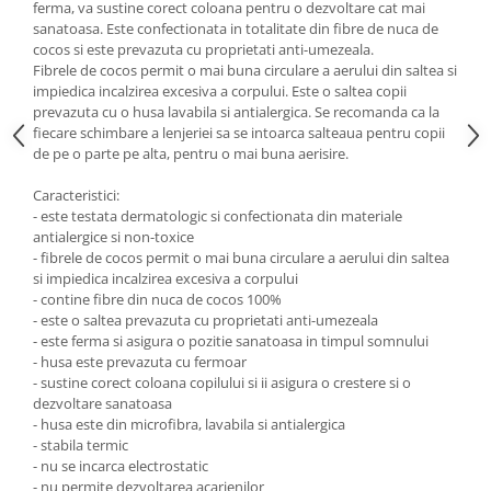
ferma, va sustine corect coloana pentru o dezvoltare cat mai
Saltele de infasat
sanatoasa. Este confectionata in totalitate din fibre de nuca de
cocos si este prevazuta cu proprietati anti-umezeala.
Fibrele de cocos permit o mai buna circulare a aerului din saltea si
impiedica incalzirea excesiva a corpului. Este o saltea copii
prevazuta cu o husa lavabila si antialergica. Se recomanda ca la
fiecare schimbare a lenjeriei sa se intoarca salteaua pentru copii
de pe o parte pe alta, pentru o mai buna aerisire.
Caracteristici:
- este testata dermatologic si confectionata din materiale
antialergice si non-toxice
- fibrele de cocos permit o mai buna circulare a aerului din saltea
si impiedica incalzirea excesiva a corpului
- contine fibre din nuca de cocos 100%
- este o saltea prevazuta cu proprietati anti-umezeala
- este ferma si asigura o pozitie sanatoasa in timpul somnului
- husa este prevazuta cu fermoar
- sustine corect coloana copilului si ii asigura o crestere si o
dezvoltare sanatoasa
- husa este din microfibra, lavabila si antialergica
- stabila termic
- nu se incarca electrostatic
- nu permite dezvoltarea acarienilor