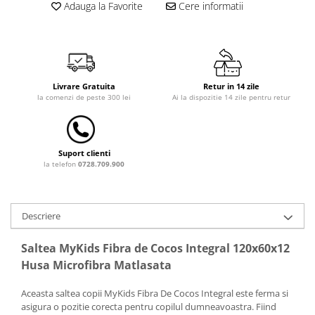
Adauga la Favorite
Cere informatii
Dulap si cutii depozitare jucarii
Fotolii copii
Lampi de veghe
Mobilier Birou
Livrare Gratuita
Retur in 14 zile
la comenzi de peste 300 lei
Ai la dispozitie 14 zile pentru retur
Sac de dormit copii
Sac de dormit 60 cm
Sac de dormit 70 cm
Suport clienti
Sac de dormit 80 cm
la telefon
0728.709.900
Sac de dormit 90 cm
Sac de dormit 100 cm
Descriere
Sac de dormit 110 cm
Sac de dormit 120 cm
Saltea MyKids Fibra de Cocos Integral 120x60x12
Sac de dormit 130 cm
Husa Microfibra Matlasata
Sac de dormit 140 cm
Sac de dormit 150 cm
Aceasta saltea copii MyKids Fibra De Cocos Integral este ferma si
asigura o pozitie corecta pentru copilul dumneavoastra. Fiind
Sac de dormit tineret