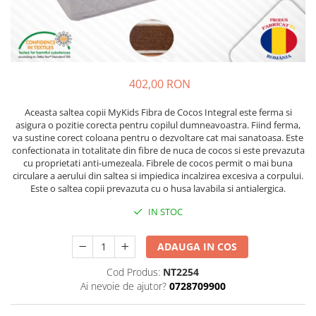
Lenjerii patut 120 x 60 cm
Saltele si Covoare sport Fitness
Trambuline si accesorii
Tensiometre
Papusi si cele necesare
Biciclete fara pedale
Lenjerii patut 140 x 70 cm
sau Yoga
Accesorii Trambuline
Termometre
Trenulete jucarii
Lenjerie patuturi tineret
Casca protectie copii
Scara antrenament
Trambuline
Termometre camera si baie
Baldachin patut
Karturi si masinute cu pedale
Steppere Fitness
Termometre copii si bebe
Paturici copii
402,00 RON
Masinute fara pedale
Umidificatoare electrice aer
Perne copii si mamici
Role copii si adulti
Protectii saltea
Aceasta saltea copii MyKids Fibra de Cocos Integral este ferma si
asigura o pozitie corecta pentru copilul dumneavoastra. Fiind ferma,
Scaune de biciclete copii
Tarcuri si patuturi pliabile
va sustine corect coloana pentru o dezvoltare cat mai sanatoasa. Este
Skateboard
confectionata in totalitate din fibre de nuca de cocos si este prevazuta
Patut pliant copii
cu proprietati anti-umezeala. Fibrele de cocos permit o mai buna
Tarc de joaca copii
Trotinete copii si adulti
circulare a aerului din saltea si impiedica incalzirea excesiva a corpului.
Comode copii
Este o saltea copii prevazuta cu o husa lavabila si antialergica.
Bariere si protectie laterala pat
IN STOC
Bariere de protectie pat
ADAUGA IN COS
Porti de siguranta
Carusele patut
Cod Produs:
NT2254
Ai nevoie de ajutor?
0728709900
Costum carnaval copii
Covoare copii