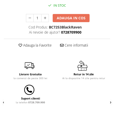
Saltele de la 120 x 60 cm
IN STOC
Saltele de la 140 x 70 cm
Saltele 127 x 63 cm
ADAUGA IN COS
Saltele de la 160 x 80 cm
Cod Produs:
BC7253BlackRaven
Saltele gonflabile
Ai nevoie de ajutor?
0728709900
Lenjerii patuturi
Lenjerii patut 120 x 60 cm
Adauga la Favorite
Cere informatii
Lenjerii patut 140 x 70 cm
Lenjerie patuturi tineret
Baldachin patut
Paturici copii
Livrare Gratuita
Retur in 14 zile
Perne copii si mamici
la comenzi de peste 300 lei
Ai la dispozitie 14 zile pentru retur
Protectii saltea
Tarcuri si patuturi pliabile
Patut pliant copii
Suport clienti
la telefon
0728.709.900
Tarc de joaca copii
Comode copii