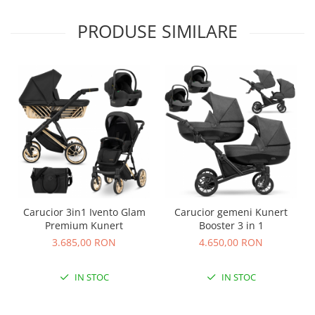
Sac de dormit 100 cm
Sac de dormit 110 cm
PRODUSE SIMILARE
Sac de dormit 120 cm
Sac de dormit 130 cm
Sac de dormit 140 cm
Sac de dormit 150 cm
Sac de dormit tineret
Saltele de infasat
Biciclete,Triciclete, Masinute,
Tractorase, Role
Triciclete copii si adulti
Biciclete copii si adulti
Carucior 3in1 Ivento Glam
Carucior gemeni Kunert
Premium Kunert
Booster 3 in 1
Biciclete copii cu roti 10 inch (2-4
ani)
3.685,00 RON
4.650,00 RON
Biciclete copii cu roti 12 inch (3-6
ani)
IN STOC
IN STOC
Biciclete copii cu roti 14 inch (3-7
ani)