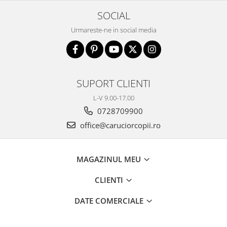
Biciclete copii cu roti 16 inch (4-9
SOCIAL
ani)
Biciclete copii cu roti 20 inch
Urmareste-ne in social media
Biciclete cu roti 24 inch
Biciclete cu roti 26 inch
Biciclete cu roti 27 inch
SUPORT CLIENTI
Biciclete cu roti 28 inch
Biciclete fara pedale
L-V 9.00-17.00
0728709900
Casca protectie copii
office@caruciorcopii.ro
Karturi si masinute cu pedale
Masinute fara pedale
Role copii si adulti
MAGAZINUL MEU
Scaune de biciclete copii
CLIENTI
Skateboard
DATE COMERCIALE
Trotinete copii si adulti
Masinute si motociclete electrice