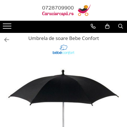
Toate Produsele
Carucioare copii
Umbrela de soare Bebe Confort
Carucioare sport copii
Carucioare copii 2in1
Carucioare copii 3in1
Carucioare gemeni
Accesorii carucioare
Landouri pentru bebelusi
Saci si invelitoare
Huse ploaie si antiinsecte
Genti mamici
Umbrele carucioare
Accesorii diverse carucioare
Scaune auto copii