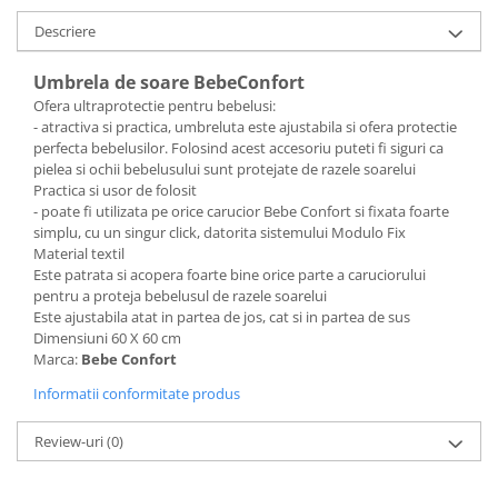
Bariere si protectie laterala pat
Descriere
Bariere de protectie pat
Porti de siguranta
Umbrela de soare BebeConfort
Ofera ultraprotectie pentru bebelusi:
Carusele patut
- atractiva si practica, umbreluta este ajustabila si ofera protectie
Costum carnaval copii
perfecta bebelusilor. Folosind acest accesoriu puteti fi siguri ca
pielea si ochii bebelusului sunt protejate de razele soarelui
Covoare copii
Practica si usor de folosit
Dulap si cutii depozitare jucarii
- poate fi utilizata pe orice carucior Bebe Confort si fixata foarte
simplu, cu un singur click, datorita sistemului Modulo Fix
Fotolii copii
Material textil
Este patrata si acopera foarte bine orice parte a caruciorului
Lampi de veghe
pentru a proteja bebelusul de razele soarelui
Mobilier Birou
Este ajustabila atat in partea de jos, cat si in partea de sus
Dimensiuni 60 X 60 cm
Sac de dormit copii
Marca:
Bebe Confort
Sac de dormit 60 cm
Informatii conformitate produs
Sac de dormit 70 cm
Sac de dormit 80 cm
Review-uri
(0)
Sac de dormit 90 cm