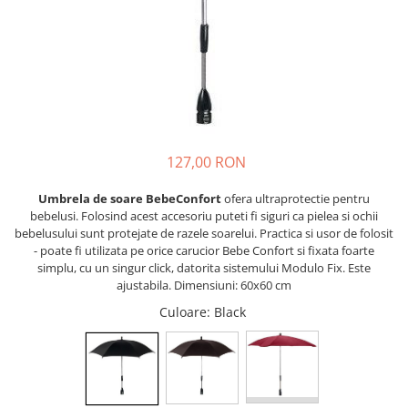
Scaune auto copii de la nastere
Scaune auto 9 kg +
Scaune auto 15 kg +
Inaltatoare auto copii
Scaune auto ISOFIX
127,00 RON
Accesorii scaune auto
Scaune de masa
Umbrela de soare BebeConfort
ofera ultraprotectie pentru
Camera copilului
bebelusi. Folosind acest accesoriu puteti fi siguri ca pielea si ochii
bebelusului sunt protejate de razele soarelui. Practica si usor de folosit
Patuturi din lemn
- poate fi utilizata pe orice carucior Bebe Confort si fixata foarte
Patuturi lemn pana la 120 x 60 cm
simplu, cu un singur click, datorita sistemului Modulo Fix. Este
ajustabila. Dimensiuni: 60x60 cm
Patuturi lemn 140 x 70 cm
Culoare
: Black
Pat copii 160 x 80 cm
Pat tineret
Saltele patut copii
Saltele mici