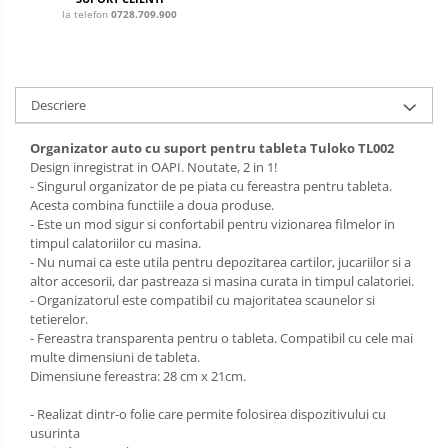
Sac de dormit 120 cm
la telefon
0728.709.900
Sac de dormit 130 cm
Sac de dormit 140 cm
Sac de dormit 150 cm
Descriere
Sac de dormit tineret
Saltele de infasat
Organizator auto cu suport pentru tableta Tuloko TL002
Design inregistrat in OAPI. Noutate, 2 in 1!
- Singurul organizator de pe piata cu fereastra pentru tableta.
Acesta combina functiile a doua produse.
- Este un mod sigur si confortabil pentru vizionarea filmelor in
timpul calatoriilor cu masina.
- Nu numai ca este utila pentru depozitarea cartilor, jucariilor si a
altor accesorii, dar pastreaza si masina curata in timpul calatoriei.
- Organizatorul este compatibil cu majoritatea scaunelor si
tetierelor.
- Fereastra transparenta pentru o tableta. Compatibil cu cele mai
multe dimensiuni de tableta.
Dimensiune fereastra: 28 cm x 21cm.
- Realizat dintr-o folie care permite folosirea dispozitivului cu
usurinta