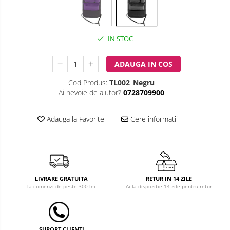
Costum carnaval copii
Covoare copii
IN STOC
Dulap si cutii depozitare jucarii
ADAUGA IN COS
Fotolii copii
Cod Produs:
TL002_Negru
Ai nevoie de ajutor?
0728709900
Lampi de veghe
Mobilier Birou
Adauga la Favorite
Cere informatii
Sac de dormit copii
Sac de dormit 60 cm
Sac de dormit 70 cm
Sac de dormit 80 cm
LIVRARE GRATUITA
RETUR IN 14 ZILE
la comenzi de peste 300 lei
Ai la dispozitie 14 zile pentru retur
Sac de dormit 90 cm
Sac de dormit 100 cm
Sac de dormit 110 cm
SUPORT CLIENTI