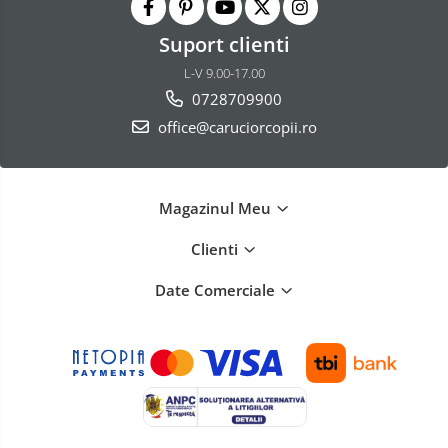
Suport clienti
L-V 9.00-17.00
0728709900
office@caruciorcopii.ro
Magazinul Meu
Clienti
Date Comerciale