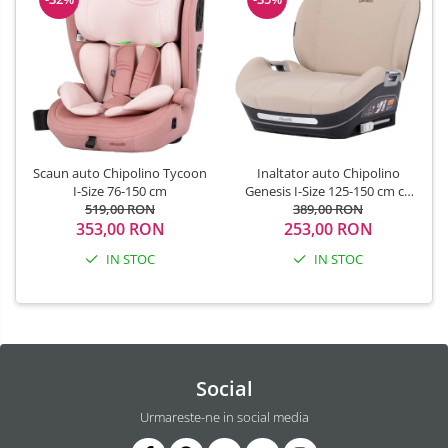
Scaun auto Chipolino Tycoon
Inaltator auto Chipolino
I-Size 76-150 cm
Genesis I-Size 125-150 cm cu
519,00 RON
sistem Isofix latte
389,00 RON
353,00 RON
253,00 RON
IN STOC
IN STOC
Social
Urmareste-ne in social media