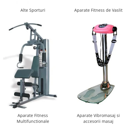
Scaune auto copii de la nastere
Alte Sporturi
Aparate Fitness de Vaslit
Scaune auto 9 kg +
Scaune auto 15 kg +
Inaltatoare auto copii
Scaune auto ISOFIX
Accesorii scaune auto
Scaune de masa
Camera copilului
Patuturi din lemn
Patuturi lemn pana la 120 x 60 cm
Patuturi lemn 140 x 70 cm
Pat copii 160 x 80 cm
Pat tineret
Aparate Fitness
Aparate Vibromasaj si
Saltele patut copii
Multifunctionale
accesorii masaj
Saltele mici