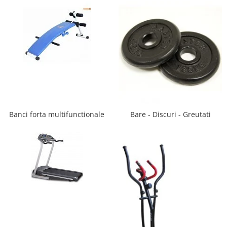
Saltele de la 120 x 60 cm
Saltele de la 140 x 70 cm
Saltele 127 x 63 cm
Saltele de la 160 x 80 cm
Saltele gonflabile
Lenjerii patuturi
Lenjerii patut 120 x 60 cm
Lenjerii patut 140 x 70 cm
Lenjerie patuturi tineret
Banci forta multifunctionale
Bare - Discuri - Greutati
Baldachin patut
Paturici copii
Perne copii si mamici
Protectii saltea
Tarcuri si patuturi pliabile
Patut pliant copii
Tarc de joaca copii
Comode copii