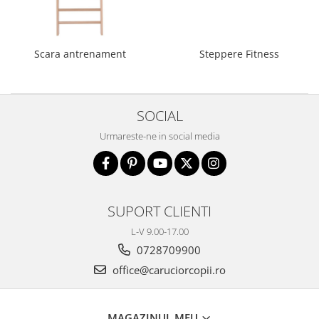
Biciclete copii cu roti 16 inch (4-9
ani)
Biciclete copii cu roti 20 inch
Scara antrenament
Steppere Fitness
Biciclete cu roti 24 inch
Biciclete cu roti 26 inch
Biciclete cu roti 27 inch
SOCIAL
Biciclete cu roti 28 inch
Biciclete fara pedale
Urmareste-ne in social media
Casca protectie copii
Karturi si masinute cu pedale
Masinute fara pedale
SUPORT CLIENTI
Role copii si adulti
L-V 9.00-17.00
Scaune de biciclete copii
0728709900
Skateboard
office@caruciorcopii.ro
Trotinete copii si adulti
Masinute si motociclete electrice
MAGAZINUL MEU