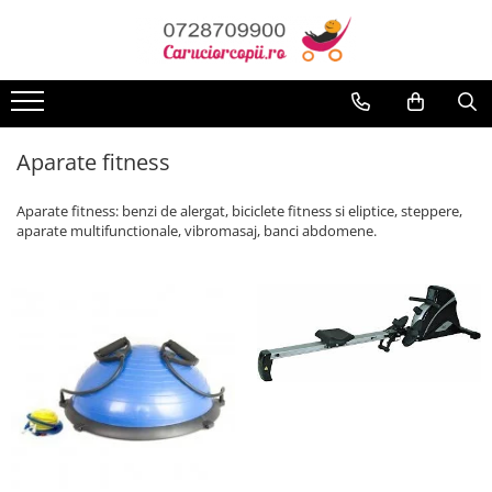
Toate Produsele
Carucioare copii
Carucioare sport copii
Aparate fitness
Carucioare copii 2in1
Aparate fitness: benzi de alergat, biciclete fitness si eliptice, steppere,
Carucioare copii 3in1
aparate multifunctionale, vibromasaj, banci abdomene.
Carucioare gemeni
Accesorii carucioare
Landouri pentru bebelusi
Saci si invelitoare
Huse ploaie si antiinsecte
Genti mamici
Umbrele carucioare
Accesorii diverse carucioare
Scaune auto copii