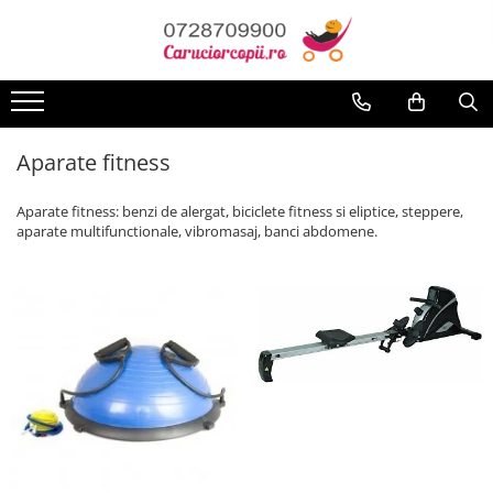
Toate Produsele
Carucioare copii
Carucioare sport copii
Aparate fitness
Carucioare copii 2in1
Aparate fitness: benzi de alergat, biciclete fitness si eliptice, steppere,
Carucioare copii 3in1
aparate multifunctionale, vibromasaj, banci abdomene.
Carucioare gemeni
Accesorii carucioare
Landouri pentru bebelusi
Saci si invelitoare
Huse ploaie si antiinsecte
Genti mamici
Umbrele carucioare
Accesorii diverse carucioare
Scaune auto copii