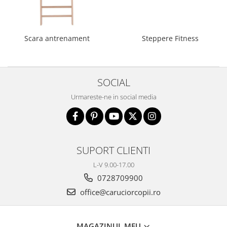
Biciclete copii cu roti 16 inch (4-9
ani)
Biciclete copii cu roti 20 inch
Scara antrenament
Steppere Fitness
Biciclete cu roti 24 inch
Biciclete cu roti 26 inch
Biciclete cu roti 27 inch
SOCIAL
Biciclete cu roti 28 inch
Biciclete fara pedale
Urmareste-ne in social media
Casca protectie copii
Karturi si masinute cu pedale
Masinute fara pedale
SUPORT CLIENTI
Role copii si adulti
L-V 9.00-17.00
Scaune de biciclete copii
0728709900
Skateboard
office@caruciorcopii.ro
Trotinete copii si adulti
Masinute si motociclete electrice
MAGAZINUL MEU