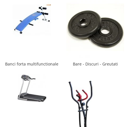
Saltele de la 120 x 60 cm
Saltele de la 140 x 70 cm
Saltele 127 x 63 cm
Saltele de la 160 x 80 cm
Saltele gonflabile
Lenjerii patuturi
Lenjerii patut 120 x 60 cm
Lenjerii patut 140 x 70 cm
Lenjerie patuturi tineret
Banci forta multifunctionale
Bare - Discuri - Greutati
Baldachin patut
Paturici copii
Perne copii si mamici
Protectii saltea
Tarcuri si patuturi pliabile
Patut pliant copii
Tarc de joaca copii
Comode copii