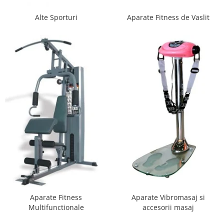
Scaune auto copii de la nastere
Alte Sporturi
Aparate Fitness de Vaslit
Scaune auto 9 kg +
Scaune auto 15 kg +
Inaltatoare auto copii
Scaune auto ISOFIX
Accesorii scaune auto
Scaune de masa
Camera copilului
Patuturi din lemn
Patuturi lemn pana la 120 x 60 cm
Patuturi lemn 140 x 70 cm
Pat copii 160 x 80 cm
Pat tineret
Aparate Fitness
Aparate Vibromasaj si
Saltele patut copii
Multifunctionale
accesorii masaj
Saltele mici