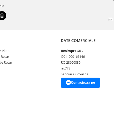
dia
DATE COMERCIALE
 Plata
Besimpro SRL
e Retur
J2011000166146
de Retur
RO 28600889
nr.778
Sancraiu, Covasna
Contacteaza-ne