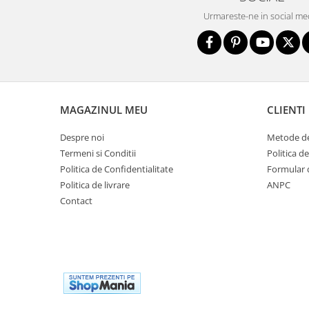
Biciclete copii cu roti 16 inch (4-9
Urmareste-ne in social me
ani)
Biciclete copii cu roti 20 inch
Biciclete cu roti 24 inch
Biciclete cu roti 26 inch
Biciclete cu roti 27 inch
MAGAZINUL MEU
CLIENTI
Biciclete cu roti 28 inch
Biciclete fara pedale
Despre noi
Metode de
Casca protectie copii
Termeni si Conditii
Politica d
Politica de Confidentialitate
Formular 
Karturi si masinute cu pedale
Politica de livrare
ANPC
Masinute fara pedale
Contact
Role copii si adulti
Scaune de biciclete copii
Skateboard
Trotinete copii si adulti
Masinute si motociclete electrice