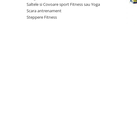
Saltele si Covoare sport Fitness sau Yoga
Scaune auto copii de la nastere
Scara antrenament
Scaune auto 9 kg +
Steppere Fitness
Scaune auto 15 kg +
Inaltatoare auto copii
Scaune auto ISOFIX
Accesorii scaune auto
Scaune de masa
Camera copilului
Patuturi din lemn
Patuturi lemn pana la 120 x 60 cm
Patuturi lemn 140 x 70 cm
Pat copii 160 x 80 cm
Pat tineret
Saltele patut copii
Saltele mici