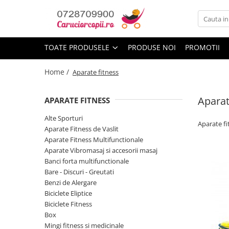
Toate Produsele
TOATE PRODUSELE
PRODUSE NOI
PROMOTII
Carucioare copii
Carucioare sport copii
Home /
Aparate fitness
Carucioare copii 2in1
Aparat
Carucioare copii 3in1
APARATE FITNESS
Carucioare gemeni
Alte Sporturi
Aparate fi
Aparate Fitness de Vaslit
Accesorii carucioare
Aparate Fitness Multifunctionale
Landouri pentru bebelusi
Aparate Vibromasaj si accesorii masaj
Saci si invelitoare
Banci forta multifunctionale
Bare - Discuri - Greutati
Huse ploaie si antiinsecte
Benzi de Alergare
Genti mamici
Biciclete Eliptice
Umbrele carucioare
Biciclete Fitness
Accesorii diverse carucioare
Box
Mingi fitness si medicinale
Scaune auto copii