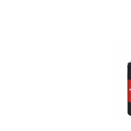
Bariere si protectie laterala pat
Bariere de protectie pat
Porti de siguranta
Carusele patut
Costum carnaval copii
Covoare copii
Dulap si cutii depozitare jucarii
Fotolii copii
Lampi de veghe
Mobilier Birou
Sac de dormit copii
Sac de dormit 60 cm
Sac de dormit 70 cm
Sac de dormit 80 cm
Sac de dormit 90 cm