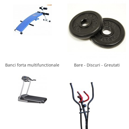
Dulap si cutii depozitare jucarii
Fotolii copii
Lampi de veghe
Mobilier Birou
Sac de dormit copii
Sac de dormit 60 cm
Sac de dormit 70 cm
Banci forta multifunctionale
Bare - Discuri - Greutati
Sac de dormit 80 cm
Sac de dormit 90 cm
Sac de dormit 100 cm
Sac de dormit 110 cm
Sac de dormit 120 cm
Sac de dormit 130 cm
Sac de dormit 140 cm
Sac de dormit 150 cm
Sac de dormit tineret