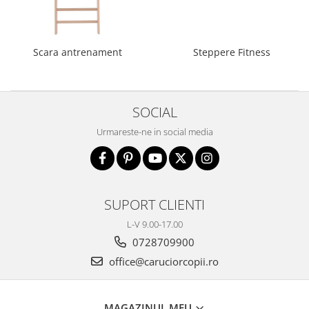
Scara antrenament
Steppere Fitness
SOCIAL
Urmareste-ne in social media
SUPORT CLIENTI
L-V 9.00-17.00
0728709900
office@caruciorcopii.ro
MAGAZINUL MEU