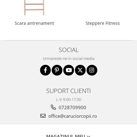
Scara antrenament
Steppere Fitness
SOCIAL
Urmareste-ne in social media
SUPORT CLIENTI
L-V 9.00-17.00
0728709900
office@caruciorcopii.ro
MAGAZINUL MEU