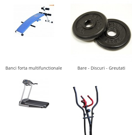
Dulap si cutii depozitare jucarii
Fotolii copii
Lampi de veghe
Mobilier Birou
Sac de dormit copii
Sac de dormit 60 cm
Sac de dormit 70 cm
Banci forta multifunctionale
Bare - Discuri - Greutati
Sac de dormit 80 cm
Sac de dormit 90 cm
Sac de dormit 100 cm
Sac de dormit 110 cm
Sac de dormit 120 cm
Sac de dormit 130 cm
Sac de dormit 140 cm
Sac de dormit 150 cm
Sac de dormit tineret