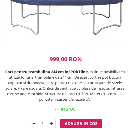
Lenjerii patuturi
SANIUTE
Box
Robot de bucatarie
Biciclete cu roti 28 inch
Masinute
Lenjerii patut 120 x 60 cm
Ski & Snowboard
Mingi fitness si medicinale
Biciclete fara pedale
Sterilizatoare biberoane
Lenjerii patut 140 x 70 cm
Organizator jucarii
Trambuline si accesorii
Saltele si Covoare sport Fitness
Lenjerie patuturi tineret
Casca protectie copii
Tensiometre
Papusi si cele necesare
sau Yoga
Accesorii Trambuline
Baldachin patut
Karturi si masinute cu pedale
Termometre
Trenulete jucarii
Trambuline
Paturici copii
Scara antrenament
Termometre camera si baie
Masinute fara pedale
Perne copii si mamici
Steppere Fitness
Termometre copii si bebe
Protectii saltea
999,00 RON
Role copii si adulti
Umidificatoare electrice aer
Tarcuri si patuturi pliabile
Scaune de biciclete copii
Cort pentru trambulina 244 cm inSPORTline
, extinde posibilitatea
Patut pliant copii
utilizarilor unei trambuline de 244 cm. De acest cort se pot bucura
Skateboard
Tarc de joaca copii
copii cat si dumneavoastra pentru relaxare sau protejare de razele
solare. Fixare usoara. Orificii de ventilatie cu plasa de insecte. Intrarea
Trotinete copii si adulti
Comode copii
care se poate inchide. Structura din otel HI-TEN. Materialul cortului :
poliester rezistent la razele UV.
Bariere si protectie laterala pat
IN STOC
Bariere de protectie pat
Porti de siguranta
ADAUGA IN COS
Carusele patut