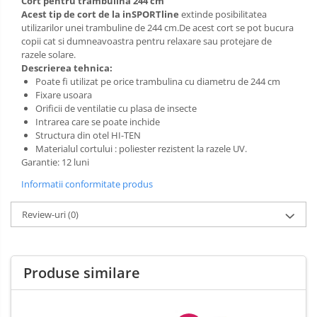
Sac de dormit 120 cm
Cort pentru trambulina 244 cm
Acest tip de cort de la inSPORTline
extinde posibilitatea
Sac de dormit 130 cm
utilizarilor unei trambuline de 244 cm.De acest cort se pot bucura
Sac de dormit 140 cm
copii cat si dumneavoastra pentru relaxare sau protejare de
razele solare.
Sac de dormit 150 cm
Descrierea tehnica:
Sac de dormit tineret
Poate fi utilizat pe orice trambulina cu diametru de 244 cm
Fixare usoara
Saltele de infasat
Orificii de ventilatie cu plasa de insecte
Intrarea care se poate inchide
Structura din otel HI-TEN
Materialul cortului : poliester rezistent la razele UV.
Garantie: 12 luni
Informatii conformitate produs
Review-uri
(0)
Produse similare