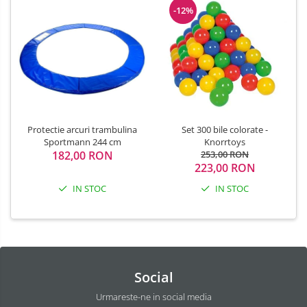
-12%
Protectie arcuri trambulina
Set 300 bile colorate -
Sportmann 244 cm
Knorrtoys
182,00 RON
253,00 RON
223,00 RON
IN STOC
IN STOC
Social
Urmareste-ne in social media