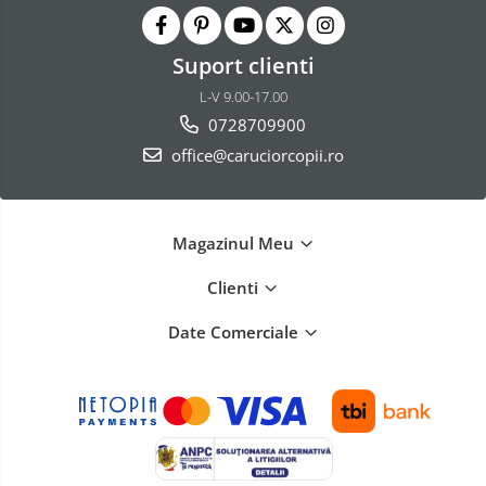
Suport clienti
L-V 9.00-17.00
0728709900
office@caruciorcopii.ro
Magazinul Meu
Clienti
Date Comerciale