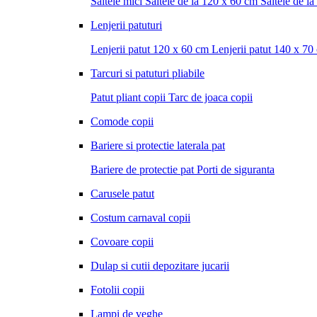
Saltele mici
Saltele de la 120 x 60 cm
Saltele de l
Lenjerii patuturi
Lenjerii patut 120 x 60 cm
Lenjerii patut 140 x 70
Tarcuri si patuturi pliabile
Patut pliant copii
Tarc de joaca copii
Comode copii
Bariere si protectie laterala pat
Bariere de protectie pat
Porti de siguranta
Carusele patut
Costum carnaval copii
Covoare copii
Dulap si cutii depozitare jucarii
Fotolii copii
Lampi de veghe