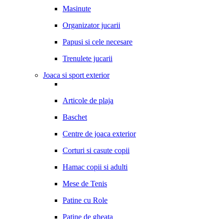
Masinute
Organizator jucarii
Papusi si cele necesare
Trenulete jucarii
Joaca si sport exterior
Articole de plaja
Baschet
Centre de joaca exterior
Corturi si casute copii
Hamac copii si adulti
Mese de Tenis
Patine cu Role
Patine de gheata