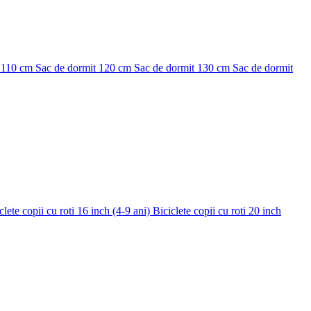
 110 cm
Sac de dormit 120 cm
Sac de dormit 130 cm
Sac de dormit
clete copii cu roti 16 inch (4-9 ani)
Biciclete copii cu roti 20 inch