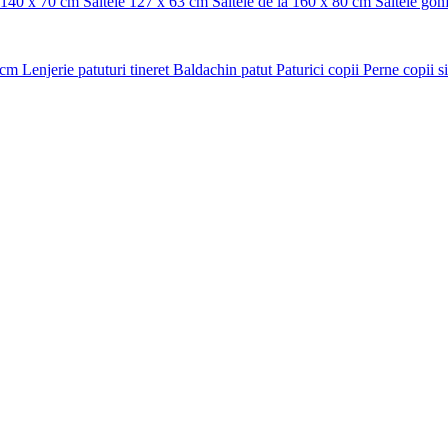
a 140 x 70 cm
Saltele 127 x 63 cm
Saltele de la 160 x 80 cm
Saltele gonf
 cm
Lenjerie patuturi tineret
Baldachin patut
Paturici copii
Perne copii s