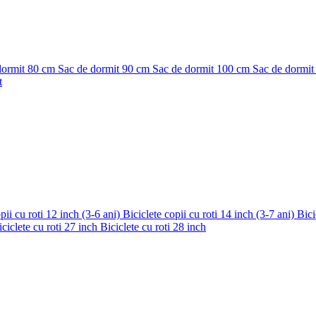
dormit 80 cm
Sac de dormit 90 cm
Sac de dormit 100 cm
Sac de dormit
t
pii cu roti 12 inch (3-6 ani)
Biciclete copii cu roti 14 inch (3-7 ani)
Bici
ciclete cu roti 27 inch
Biciclete cu roti 28 inch