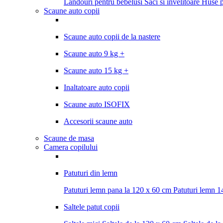
Landouri pentru bebelusi
Saci si invelitoare
Huse pl
Scaune auto copii
Scaune auto copii de la nastere
Scaune auto 9 kg +
Scaune auto 15 kg +
Inaltatoare auto copii
Scaune auto ISOFIX
Accesorii scaune auto
Scaune de masa
Camera copilului
Patuturi din lemn
Patuturi lemn pana la 120 x 60 cm
Patuturi lemn 
Saltele patut copii