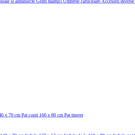
oaie si antiinsecte
Genti mamici
Umbrele carucioare
Accesorii diverse
140 x 70 cm
Pat copii 160 x 80 cm
Pat tineret