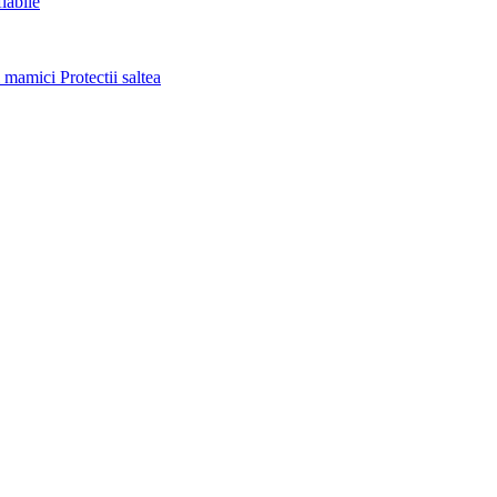
labile
i mamici
Protectii saltea