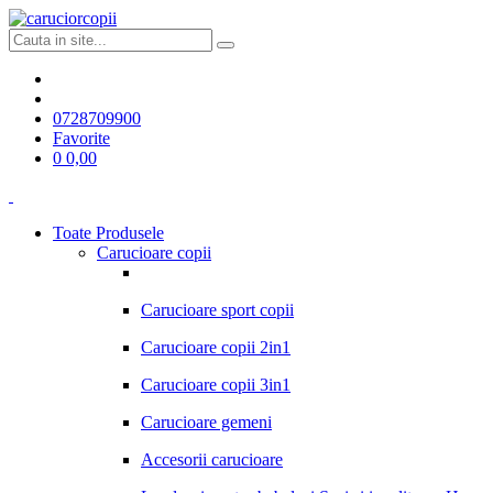
0728709900
Favorite
0
0,00
Toate Produsele
Carucioare copii
Carucioare sport copii
Carucioare copii 2in1
Carucioare copii 3in1
Carucioare gemeni
Accesorii carucioare