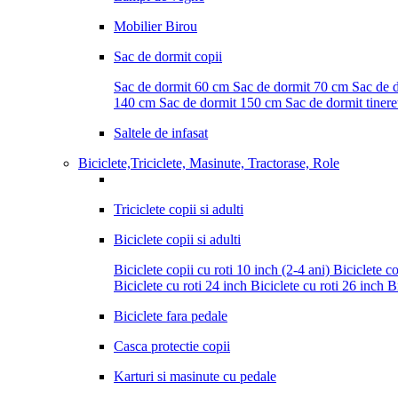
Mobilier Birou
Sac de dormit copii
Sac de dormit 60 cm
Sac de dormit 70 cm
Sac de 
140 cm
Sac de dormit 150 cm
Sac de dormit tinere
Saltele de infasat
Biciclete,Triciclete, Masinute, Tractorase, Role
Triciclete copii si adulti
Biciclete copii si adulti
Biciclete copii cu roti 10 inch (2-4 ani)
Biciclete co
Biciclete cu roti 24 inch
Biciclete cu roti 26 inch
Bi
Biciclete fara pedale
Casca protectie copii
Karturi si masinute cu pedale