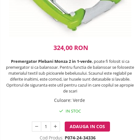
Lenjerii patuturi
SANIUTE
Box
Robot de bucatarie
Biciclete cu roti 28 inch
Masinute
Lenjerii patut 120 x 60 cm
Ski & Snowboard
Mingi fitness si medicinale
Biciclete fara pedale
Sterilizatoare biberoane
Lenjerii patut 140 x 70 cm
Organizator jucarii
Trambuline si accesorii
Saltele si Covoare sport Fitness
Lenjerie patuturi tineret
Casca protectie copii
Tensiometre
Papusi si cele necesare
sau Yoga
Accesorii Trambuline
Baldachin patut
Karturi si masinute cu pedale
Termometre
Trenulete jucarii
Trambuline
Paturici copii
Scara antrenament
324,00 RON
Termometre camera si baie
Masinute fara pedale
Perne copii si mamici
Steppere Fitness
Termometre copii si bebe
Protectii saltea
Premergator Plebani Monza 2 in 1-verde
, poate fi folosit si ca
Role copii si adulti
premergator si ca balansoar. Pentru functia de balansoar se foloseste
Umidificatoare electrice aer
Tarcuri si patuturi pliabile
materialul textil sub picioarele bebelusului. Scaunul este reglabil pe
Scaune de biciclete copii
diferite inaltimi, este comod, iar husele sunt detasabile si lavabile.
Patut pliant copii
Opritorul de siguranta este util pentru cazul in care copilul se apropie
Skateboard
Tarc de joaca copii
de scari
Trotinete copii si adulti
Comode copii
Culoare
:
Verde
Bariere si protectie laterala pat
IN STOC
Bariere de protectie pat
ADAUGA IN COS
Porti de siguranta
Cod Produs:
P074-24-34336
Carusele patut