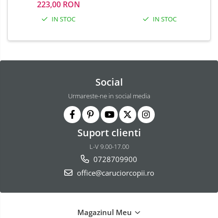
223,00 RON
IN STOC
IN STOC
Social
Urmareste-ne in social media
Suport clienti
L-V 9.00-17.00
0728709900
office@caruciorcopii.ro
Magazinul Meu