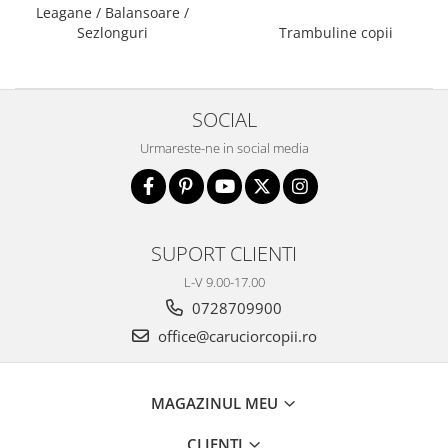
Leagane / Balansoare /
Saltele de infasat
Sezlonguri
Trambuline copii
SOCIAL
Urmareste-ne in social media
SUPORT CLIENTI
L-V 9.00-17.00
0728709900
office@caruciorcopii.ro
MAGAZINUL MEU
CLIENTI