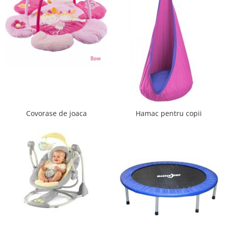
Dulap si cutii depozitare jucarii
Fotolii copii
Lampi de veghe
Mobilier Birou
Sac de dormit copii
Sac de dormit 60 cm
Sac de dormit 70 cm
Covorase de joaca
Hamac pentru copii
Sac de dormit 80 cm
Sac de dormit 90 cm
Sac de dormit 100 cm
Sac de dormit 110 cm
Sac de dormit 120 cm
Sac de dormit 130 cm
Sac de dormit 140 cm
Sac de dormit 150 cm
Sac de dormit tineret